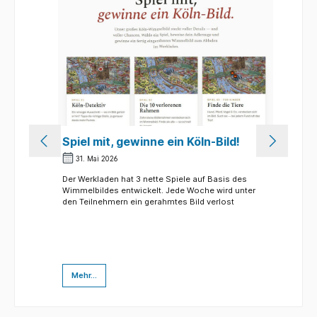
ung
Spiel mit, gewinne ein Köln-Bild!
K
V
31. Mai 2026
M
Der Werkladen hat 3 nette Spiele auf Basis des
Wimmelbildes entwickelt. Jede Woche wird unter
den Teilnehmern ein gerahmtes Bild verlost
"TANZ!
No
„G
hmt.
Mehr...