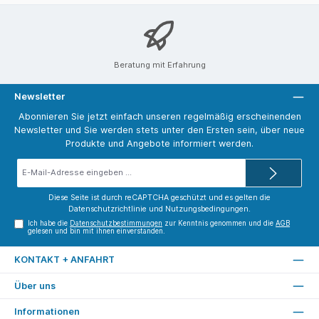
Beratung mit Erfahrung
Newsletter
Abonnieren Sie jetzt einfach unseren regelmäßig erscheinenden
Newsletter und Sie werden stets unter den Ersten sein, über neue
Produkte und Angebote informiert werden.
E-
Mail-
Adresse*
Diese Seite ist durch reCAPTCHA geschützt und es gelten die
Datenschutzrichtlinie
und
Nutzungsbedingungen
.
Ich habe die
Datenschutzbestimmungen
zur Kenntnis genommen und die
AGB
gelesen und bin mit ihnen einverstanden.
KONTAKT + ANFAHRT
Über uns
Informationen