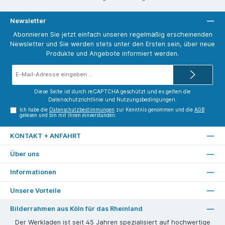
Newsletter
Abonnieren Sie jetzt einfach unseren regelmäßig erscheinenden
Newsletter und Sie werden stets unter den Ersten sein, über neue
Produkte und Angebote informiert werden.
E-
Mail-
Adresse*
Diese Seite ist durch reCAPTCHA geschützt und es gelten die
Datenschutzrichtlinie
und
Nutzungsbedingungen
.
Ich habe die
Datenschutzbestimmungen
zur Kenntnis genommen und die
AGB
gelesen und bin mit ihnen einverstanden.
KONTAKT + ANFAHRT
Über uns
Informationen
Unsere Vorteile
Bilderrahmen aus Köln für das Rheinland
Der Werkladen ist seit 45 Jahren spezialisiert auf hochwertige