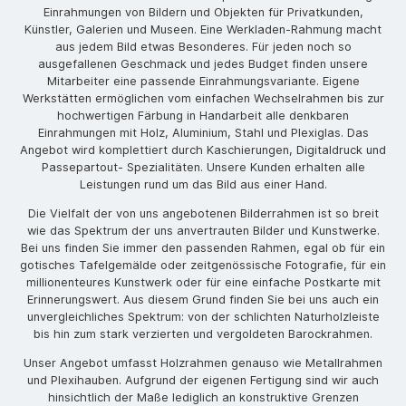
Einrahmungen von Bildern und Objekten für Privatkunden,
Künstler, Galerien und Museen. Eine Werkladen-Rahmung macht
aus jedem Bild etwas Besonderes. Für jeden noch so
ausgefallenen Geschmack und jedes Budget finden unsere
Mitarbeiter eine passende Einrahmungsvariante. Eigene
Werkstätten ermöglichen vom einfachen Wechselrahmen bis zur
hochwertigen Färbung in Handarbeit alle denkbaren
Einrahmungen mit Holz, Aluminium, Stahl und Plexiglas. Das
Angebot wird komplettiert durch Kaschierungen, Digitaldruck und
Passepartout- Spezialitäten. Unsere Kunden erhalten alle
Leistungen rund um das Bild aus einer Hand.
Die Vielfalt der von uns angebotenen Bilderrahmen ist so breit
wie das Spektrum der uns anvertrauten Bilder und Kunstwerke.
Bei uns finden Sie immer den passenden Rahmen, egal ob für ein
gotisches Tafelgemälde oder zeitgenössische Fotografie, für ein
millionenteures Kunstwerk oder für eine einfache Postkarte mit
Erinnerungswert. Aus diesem Grund finden Sie bei uns auch ein
unvergleichliches Spektrum: von der schlichten Naturholzleiste
bis hin zum stark verzierten und vergoldeten Barockrahmen.
Unser Angebot umfasst Holzrahmen genauso wie Metallrahmen
und Plexihauben. Aufgrund der eigenen Fertigung sind wir auch
hinsichtlich der Maße lediglich an konstruktive Grenzen