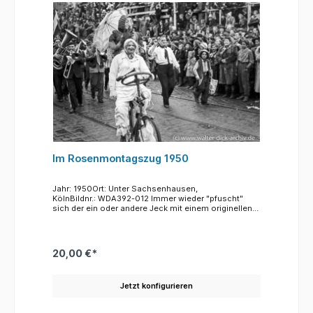
Im Rosenmontagszug 1950
Jahr: 1950Ort: Unter Sachsenhausen,
KölnBildnr.: WDA392-012 Immer wieder "pfuscht"
sich der ein oder andere Jeck mit einem originellen
Kostüm in den offiziellen Zug. Hier ist es ein Mann,
der sein Fahrrad mit einem Autolenkrad versehen hat
und so zum Gaudium der Zuschauer durch den Zug
karriolt.
20,00 €*
Jetzt konfigurieren