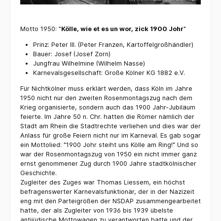
Motto 1950: "
Kölle, wie et es un wor, zick 1900 Johr
"
Prinz: Peter III. (Peter Franzen, Kartoffelgroßhändler)
Bauer: Josef (Josef Zorn)
Jungfrau Wilhelmine (Wilhelm Nasse)
Karnevalsgesellschaft: Große Kölner KG 1882 e.V.
Für Nichtkölner muss erklärt werden, dass Köln im Jahre
1950 nicht nur den zweiten Rosenmontagszug nach dem
Krieg organisierte, sondern auch das 1900 Jahr-Jubiläum
feierte. Im Jahre 50 n. Chr. hatten die Römer nämlich der
Stadt am Rhein die Stadtrechte verliehen und dies war der
Anlass für große Feiern nicht nur im Karneval. Es gab sogar
ein Mottolied: "1900 Johr steiht uns Kölle am Ring!" Und so
war der Rosenmontagszug von 1950 ein nicht immer ganz
ernst genommener Zug durch 1900 Jahre stadtkölnischer
Geschichte.
Zugleiter des Zuges war Thomas Liessem, ein höchst
befragenswerter Karnevalsfunktionär, der in der Nazizeit
eng mit den Parteigrößen der NSDAP zusammengearbeitet
hatte, der als Zugleiter von 1936 bis 1939 übelste
antijüdische Mottowagen zu verantworten hatte und der