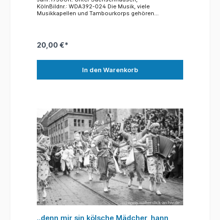
KölnBildnr.: WDA392-024 Die Musik, viele
Musikkapellen und Tambourkorps gehören
selbstverständlich zum Rosenmontagszug. Im Zug
des Jahre 2020 waren es 76 Musikgruppen, die nicht
nur aus Köln oder der Umgebung stammen. Kapellen
aus ganz Deutschland, aber auch aus dem Ausland,
20,00 €*
aus Belgien und den Niederlanden sind bei dem
jecken Umzug im Einsatz. Und von den Zuschauern
werden die bekannten Melodien und Texte gerne
mitgesungen und es wird zum Rythmus der Musik
In den Warenkorb
geschunkelt. Hier ist es in Reiterkostümen der
Renaissance verkleidet, ein Tambourkorps mit
Trommlern ("Knöppelchensjunge") und Querflöten,
die von einem stolzen ("staatsen") Tambourmajor
angeführt werden. Das Foto, wie viele des 1950er
Zuges, entstand an der Ecke Unter Sachsenhausen
und Kattenbug. Der große Bau im Hintergrund ist das
bis heute bestehende Eckgebäude am Kattenbug.
Das Foto, wie viele des 1950er Zuges, entstand an
der Ecke Unter Sachsenhausen und Kattenbug. Der
große Bau im Hintergrund ist das bis heute
bestehende Eckgebäude am Kattenbug.
..denn mir sin kölsche Mädcher, hann