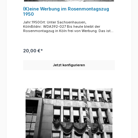
(K)eine Werbung im Rosenmontagszug
1950
Jahr:1950Ort: Unter Sachsenhausen,
KölnBildnr.: WDA392-027 Bis heute bleibt der
Rosenmontagzug in Köln frei von Werbung. Das ist
die immer wieder betonte Aussage des
Festkommitees. Natürlich wäre ein Zug, den bis zu
einer Million Mensche ansehen ein idealer
Werbeträger, aber in Köln ist man strikt dagegen,
20,00 €*
dass Firmen die Mottowagen als Werbeträger nutzen
können.Das Foto aus dem Jahre 1950 zeigt eine
"elegante" Umgehung des Werbeverbots. Namen von
Jetzt konfigurieren
kölschn Duftwässern wurden zwar ausgeixt, aber die
Flaschen in ihrer typischen Form kennt natürlich
jeder. Das Foto, wie viele des 1950er Zuges, entstand
an der Ecke Unter Sachsenhausen und Kattenbug.
Der große Bau im Hintergrund ist das bis heute
bestehende Eckgebäude am Kattenbug.