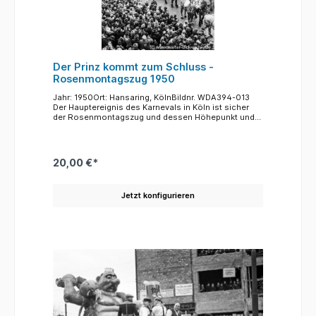
Der Prinz kommt zum Schluss -
Rosenmontagszug 1950
Jahr: 1950Ort: Hansaring, KölnBildnr. WDA394-013
Der Hauptereignis des Karnevals in Köln ist sicher
der Rosenmontagszug und dessen Höhepunkt und
Ende der Prinz Karneval auf seinem Prunkwagen. Bei
einem der ersten Rosenmontagszüge nach dem
Krieg,-1950-, war es Peter III.-Peter Franzen-, der als
"Tollität", so die offizielle Anrede des Narrenfürsten,
20,00 €*
durch die Straßen der Stadt fuhr.
Jetzt konfigurieren