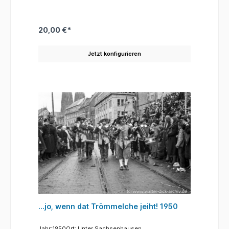
selbstverständlich zum Rosenmontagszug. Im Zug
des Jahre 2020 waren es 76 Musikgruppen, die nicht
nur aus Köln oder der Umgebung stammen. Kapellen
aus ganz Deutschland, aber auch aus dem Ausland,
20,00 €*
aus Belgien und den Niederlanden sind bei dem
jecken Umzug im Einsatz. Und von den Zuschauern
werden die bekannten Melodien und Texte gerne
Jetzt konfigurieren
mitgesungen und es wird zum Rythmus der Musik
geschunkelt. Hier ist es in Renaissancekostümen
verkleidet, offensichtlich eine Kapelle aus Köln mit
einem Paukisten und dem stolzen Kapellmeister
vorneweg Das Foto, wie viele des 1950er Zuges,
entstand an der Ecke Unter Sachsenhausen und
Kattenbug. Der große Bau im Hintergrund ist das bis
heute bestehende Eckgebäude am Kattenbug.
...jo, wenn dat Trömmelche jeiht! 1950
Jahr:1950Ort: Unter Sachsenhausen,