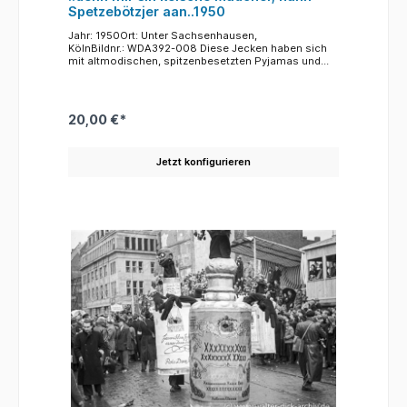
Spetzebötzjer aan..1950
Jahr: 1950Ort: Unter Sachsenhausen,
KölnBildnr.: WDA392-008 Diese Jecken haben sich
mit altmodischen, spitzenbesetzten Pyjamas und
Schlafmützen auf dem Kopf als Frauen verkleidet.
Der Karneval gibt neben dem Sapß und der Freude
die Möglichkeit sich durch Verkleidung einmal in eine
andere Identität zu versetzen. Was außerhalb der
20,00 €*
närrischen Zeit vor Allem damals, 1950, eher
Kopfschütteln und Naserümpfen verursachte, war im
Karneval immer möglich. Männer werden Frauen,
Jetzt konfigurieren
Frauen werden Männer,.jede(r) darf mal Indianer,
Chinese und auch (auch wenn das Unwort heute
nicht mehr genutzt werden darf) "Negerkopp" sein.
Nie waren Verkleidungen Formen von verstecktem
oder offenem Rassismus oder gegen etwas
gerichtet, sondern nur der Wunsch mal ein paar
Tage ganz anders zu sein. Ganz nach dem kölschem
Motto: "Jeck loss Jeck elans!" Zum Ort der
Aufnahme: Das Gebäude rechts ist das Eckgebäude
Unter Sachsenhausen / Kattenbug