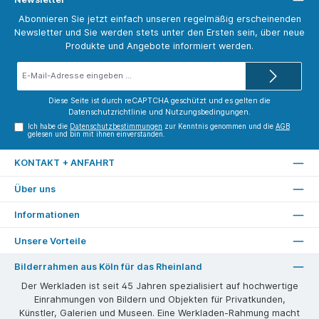
Abonnieren Sie jetzt einfach unseren regelmäßig erscheinenden
Newsletter und Sie werden stets unter den Ersten sein, über neue
Produkte und Angebote informiert werden.
E-
Mail-
Adresse*
Diese Seite ist durch reCAPTCHA geschützt und es gelten die
Datenschutzrichtlinie
und
Nutzungsbedingungen
.
Ich habe die
Datenschutzbestimmungen
zur Kenntnis genommen und die
AGB
gelesen und bin mit ihnen einverstanden.
KONTAKT + ANFAHRT
Über uns
Informationen
Unsere Vorteile
Bilderrahmen aus Köln für das Rheinland
Der Werkladen ist seit 45 Jahren spezialisiert auf hochwertige
Einrahmungen von Bildern und Objekten für Privatkunden,
Künstler, Galerien und Museen. Eine Werkladen-Rahmung macht