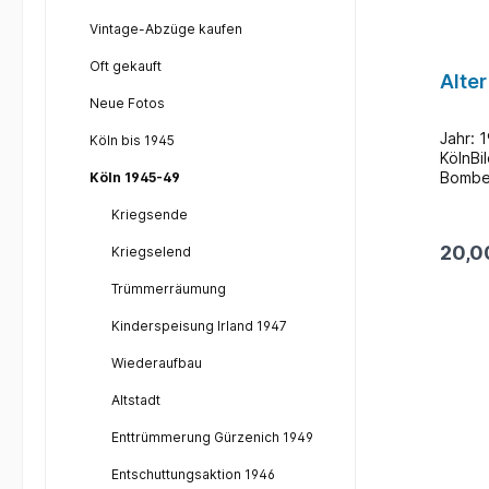
Vintage-Abzüge kaufen
Oft gekauft
Alte
Neue Fotos
Jahr: 
Köln bis 1945
KölnBi
Bomben
Köln 1945-49
Kölner
Kriegsende
Prozen
innerh
20,0
Kriegselend
kaum n
Büroge
Trümmerräumung
Bauten
waren 
Kinderspeisung Irland 1947
zeigt 
zwisch
Wiederaufbau
Einige
stehen
Altstadt
Trümme
ungehi
Enttrümmerung Gürzenich 1949
Rathau
Kathed
Entschuttungsaktion 1946