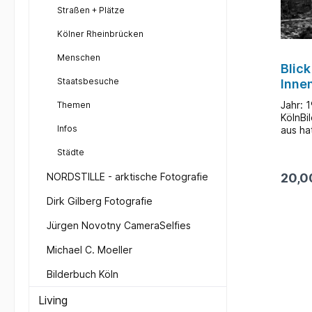
des g
Straßen + Plätze
Kölner Rheinbrücken
Menschen
Blick
Staatsbesuche
Inne
C & 
Jahr: 
Themen
KölnB
Infos
aus ha
die Ru
Städte
fotogr
markan
NORDSTILLE - arktische Fotografie
20,0
Dischh
ehemal
Dirk Gilberg Fotografie
nach d
der Ei
Jürgen Novotny CameraSelfies
Union"
Zentru
Michael C. Moeller
Staffe
Textil
Bilderbuch Köln
an der
Dischh
Living
Kolumb