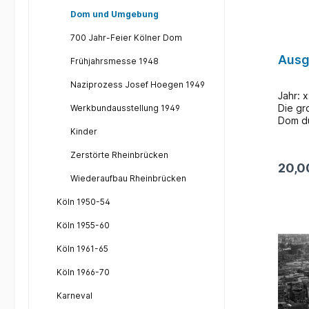
schein
von ei
Dom und Umgebung
getro
700 Jahr-Feier Kölner Dom
einges
Maßwer
Ausg
Frühjahrsmesse 1948
versc
der Ka
Naziprozess Josef Hoegen 1949
blieb 
Jahr: 
Zum Ei
Die gr
Werkbundausstellung 1949
der Bo
Dom du
Fenste
Kinder
hatte,
der ei
Nutzun
größer
Zerstörte Rheinbrücken
dauert
eine g
20,0
Innenr
Helfer
Wiederaufbau Rheinbrücken
nutzba
Angrif
dem D
aufko
Köln 1950-54
Ausgra
lösche
Siedlu
Ruinen
Köln 1955-60
Vorgä
davor,
konnte
Köln 1961-65
Geländ
sind h
Alter 
im Rah
Köln 1966-70
besich
einen 
Karneval
Befund