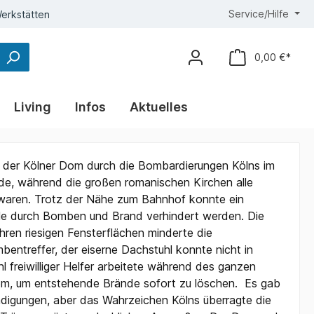
Service/Hilfe
erkstätten
0,00 €*
Living
Infos
Aktuelles
s der Kölner Dom durch die Bombardierungen Kölns im
urde, während die großen romanischen Kirchen alle
waren. Trotz der Nähe zum Bahnhof konnte ein
e durch Bomben und Brand verhindert werden. Die
ihren riesigen Fensterflächen minderte die
bentreffer, der eiserne Dachstuhl konnte nicht in
l freiwilliger Helfer arbeitete während des ganzen
m, um entstehende Brände sofort zu löschen. Es gab
ädigungen, aber das Wahrzeichen Kölns überragte die