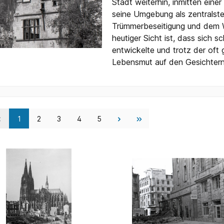
Stadt weiterhin, inmitten ei
seine Umgebung als zentralstes
Trümmerbeseitigung und dem W
heutiger Sicht ist, dass sich
entwickelte und trotz der of
Lebensmut auf den Gesichtern
1
2
3
4
5