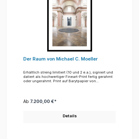
Der Raum von Michael C. Moeller
Erhältlich streng limitiert (10 und 2 e.a.), signiert und
datiert als hochwertiger Fineart-Print fertig gerahmt
oder ungerahmt. Print auf Barytpapier von
Hahnemühle: 114 x 170 cm Finart-Print auf
Barytpapier von Hahnemühle fertig gerahmt
Außenmaß: 144 x 200 cm Die Rahmung besteht aus
einem besonderen schwarz gefärbten
Ab
7.200,00 €*
Massivholzrahmen mit optisch entspiegelten Glas
mit UV-Schutz. Der Barytdruck ist auf eine
Dibondplatte kaschiert und mit einem
Details
handgeschnittenen säurefreien Passepartout
versehen. Ein rückseitiger Verstärkungsrahmen aus
massiver Buche gibt dem großen Bild ausreichend
Stabilität. Jeden Rahmen fertigen wir einzeln selber
an. So werden meisterhafte Fotografien meisterhaft
gerahmt. Und das sagt der Fotograf selber zu seiner