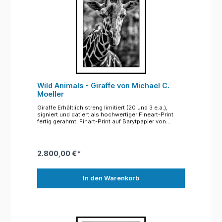
geboren wurden. Doch wie natürlich ist diese
Umgebung für sie? Kann der Zoo ein Zuhause sein?
Oder nur der eigene Körper? Auch der Begriff Heimat
erhält hier eine neue Dimension. Mit großformatigen
Schwarz-Weiß-Portraits richte ich den Blick
unverstellt auf die Tiere. Es entsteht eine
unmittelbare Begegnung – intensiv, emotional,
spannungsgeladen.
Wild Animals - Giraffe von Michael C.
Moeller
Giraffe Erhältlich streng limitiert (20 und 3 e.a.),
signiert und datiert als hochwertiger Fineart-Print
fertig gerahmt. Finart-Print auf Barytpapier von
Hahnemühle hochwertig gerahmt: 70 x 100 cm Mit
dem Kauf dieses Bildes geht eine Spende von 500,-
Euro an den Allwetterzoo Münster
Die Rahmung besteht aus einem schwarzen
2.800,00 €*
Aluminiumrahmen mit optisch entspiegelten Glas
mit UV-Schutz. Der Barytdruck ist auf einen stabilen
Karton kaschiert und mit einem säurefreien
Passepartout versehen. So werden meisterhafte
In den Warenkorb
Fotografien meisterhaft gerahmt. Das sagt uns der
Fotograf: Die Serie „Wild Animals“ zeigt Zootiere – in
einem Zuhause, das sie sich nicht gewählt haben. In
meinen Bildern erscheinen sie als wilde Tiere, jeder
Hinweis auf den Kontext Zoo ist entfernt. So möchte
ich ihre Einzigartigkeit und Individualität sichtbar