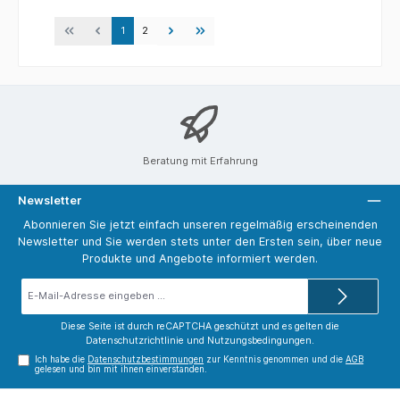
gewählt haben. In meinen Bildern erscheinen sie als
wilde Tiere, jeder Hinweis auf den Kontext Zoo ist
entfernt. So möchte ich ihre Einzigartigkeit und
1
2
Individualität sichtbar machen, die sonst im Blick auf
Gitter, Mauern oder künstliche Umgebung untergeht.
Ihre Wildheit steckt in den Genen, auch wenn viele
von ihnen im Zoo geboren wurden. Doch wie
natürlich ist diese Umgebung für sie? Kann der Zoo
ein Zuhause sein? Oder nur der eigene Körper? Auch
der Begriff Heimat erhält hier eine neue Dimension.
Mit großformatigen Schwarz-Weiß-Portraits richte
ich den Blick unverstellt auf die Tiere. Es entsteht
eine unmittelbare Begegnung – intensiv, emotional,
Beratung mit Erfahrung
spannungsgeladen.
Newsletter
Abonnieren Sie jetzt einfach unseren regelmäßig erscheinenden
Newsletter und Sie werden stets unter den Ersten sein, über neue
Produkte und Angebote informiert werden.
E-
Mail-
Adresse*
Diese Seite ist durch reCAPTCHA geschützt und es gelten die
Datenschutzrichtlinie
und
Nutzungsbedingungen
.
Ich habe die
Datenschutzbestimmungen
zur Kenntnis genommen und die
AGB
gelesen und bin mit ihnen einverstanden.