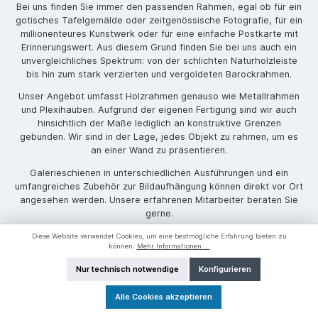
Bei uns finden Sie immer den passenden Rahmen, egal ob für ein
gotisches Tafelgemälde oder zeitgenössische Fotografie, für ein
millionenteures Kunstwerk oder für eine einfache Postkarte mit
Erinnerungswert. Aus diesem Grund finden Sie bei uns auch ein
unvergleichliches Spektrum: von der schlichten Naturholzleiste
bis hin zum stark verzierten und vergoldeten Barockrahmen.
Unser Angebot umfasst Holzrahmen genauso wie Metallrahmen
und Plexihauben. Aufgrund der eigenen Fertigung sind wir auch
hinsichtlich der Maße lediglich an konstruktive Grenzen
gebunden. Wir sind in der Lage, jedes Objekt zu rahmen, um es
an einer Wand zu präsentieren.
Galerieschienen in unterschiedlichen Ausführungen und ein
umfangreiches Zubehör zur Bildaufhängung können direkt vor Ort
angesehen werden. Unsere erfahrenen Mitarbeiter beraten Sie
gerne.
Diese Website verwendet Cookies, um eine bestmögliche Erfahrung bieten zu
können.
Mehr Informationen ...
Bilderglas
Passepartout-Infos
Bilderrahmen-Tipps
Fragen und Antworten
Nur technisch notwendige
Konfigurieren
* Alle Preise inkl. gesetzl. Mehrwertsteuer zzgl.
Versandkosten
, wenn
nicht anders angegeben.
Alle Cookies akzeptieren
© 2026 Bild & Rahmen Werkladen Theme by
ThemeWare®