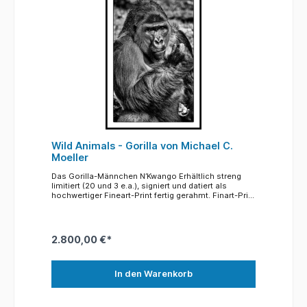
machen, die sonst im Blick auf Gitter, Mauern oder
künstliche Umgebung untergeht. Ihre Wildheit steckt
in den Genen, auch wenn viele von ihnen im Zoo
geboren wurden. Doch wie natürlich ist diese
Umgebung für sie? Kann der Zoo ein Zuhause sein?
Oder nur der eigene Körper? Auch der Begriff Heimat
erhält hier eine neue Dimension. Mit großformatigen
Schwarz-Weiß-Portraits richte ich den Blick
unverstellt auf die Tiere. Es entsteht eine
unmittelbare Begegnung – intensiv, emotional,
spannungsgeladen.
Wild Animals - Gorilla von Michael C.
Moeller
Das Gorilla-Männchen N’Kwango Erhältlich streng
limitiert (20 und 3 e.a.), signiert und datiert als
hochwertiger Fineart-Print fertig gerahmt. Finart-Print
auf Barytpapier von Hahnemühle hochwertig
gerahmt: 70 x 100 cm Mit dem Kauf dieses Bildes
geht eine Spende von 500,- Euro an den
Allwetterzoo Münster Die Rahmung besteht aus
2.800,00 €*
einem schwarzen Aluminiumrahmen mit optisch
entspiegelten Glas mit UV-Schutz. Der Barytdruck ist
auf einen stabilen Karton kaschiert und mit einem
säurefreien Passepartout versehen. So werden
In den Warenkorb
meisterhafte Fotografien meisterhaft gerahmt. Das
sagt uns der Fotograf: Die Serie „Wild Animals“ zeigt
Zootiere – in einem Zuhause, das sie sich nicht