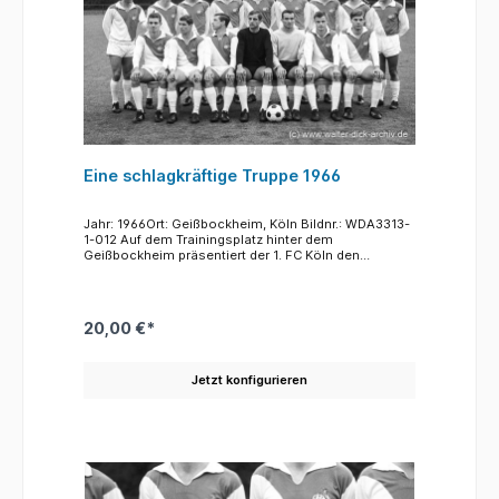
Eine schlagkräftige Truppe 1966
Jahr: 1966Ort: Geißbockheim, Köln Bildnr.: WDA3313-
1-012 Auf dem Trainingsplatz hinter dem
Geißbockheim präsentiert der 1. FC Köln den
Kernkader für die neue Spielzeit 1966/67. Mit diesen
Spilern sollte sich der FC wieder an die Spitze
spielen. Trotz der hochkärtigen Truppe gelang das
nicht. Am Ende der Saison 1966/67 stand der 1.FC
20,00 €*
Köln auf Platz sieben. Meister war sensationell
Eintracht Braunschweig geworden. Die meisten
Spieler sind hier bekannt. Bei den unbekannten bitten
Jetzt konfigurieren
wir um Mithilfe unserer Follower. Vorne von links:
Jürgen Rumor, Toni Regh, Fritz Pott, Anton "Toni"
Schumacher, Milutin Šoškić, Mathias Hemmersbach,
Wolfgang Weber Hinten von links:Wolfgang Overath,
Hannes Löhr, Heinz Flohe, Karl-Heinz Thielen, Roger
Magnusson, Hans Sturm, N.N., N.N., Heinz Hornig