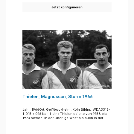
spielte noch eine Saison für Tennis Borussia Berlin
Jetzt konfigurieren
in der Regionalliga.
Thielen, Magnusson, Sturm 1966
Jahr: 1966Ort: Geißbockheim, Köln Bildnr.: WDA3313-
1-015 + 016 Karl-Heinz Thielen spielte von 1958 bis
1973 sowohl in der Oberliga West als auch in der
Bundesliga für den 1.FC. Zweimal wurde er mit den
Geißböcken Deutscher Meister (1962 und 1964). Als
Sportdirektor führte er die Geißböcke zusammen mit