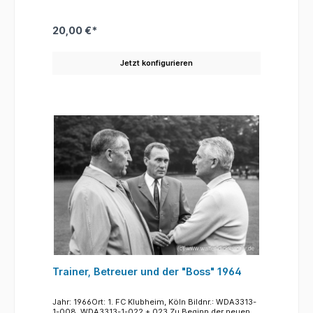
langjähriger Stammtorwart der jugoslawischen
Nationalmannschaft. Šoškić verdrängte Toni
Schumacher (den wahren Anton Schumacher, den
20,00 €*
"Held von Liverpool" als Nummer eins im Tor der
Geißböcke. Der Jugoslawe, aus dem kossovo
stammend verließ den 1. FC Köln im Jahre 1971 und
Jetzt konfigurieren
begann eine Trainerlaufbahn.
Trainer, Betreuer und der "Boss" 1964
Jahr: 1966Ort: 1. FC Klubheim, Köln Bildnr.: WDA3313-
1-008, WDA3313-1-022 + 023 Zu Beginn der neuen