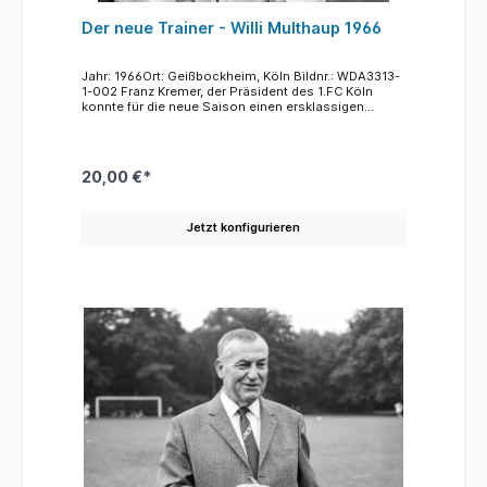
Der neue Trainer - Willi Multhaup 1966
Jahr: 1966Ort: Geißbockheim, Köln Bildnr.: WDA3313-
1-002 Franz Kremer, der Präsident des 1.FC Köln
konnte für die neue Saison einen ersklassigen
Erfolgstrainer verpflichten. Willi Multhaup, hatte 1965
mit Werder Bremen geradezu sensationell die
deutsche Meisterschaft errunge, war danach zu
Borussia Dortmund gewechselt und errang mit den
20,00 €*
Schwarz-Gelben nicht nur die Vizemeisterschaft
(Meister 1966 !860 München) sondern als erster
deutsche Mannschaft auch einen europäischen
Jetzt konfigurieren
Titel. Mit einem 2:1 gegen den FC Liverpool gewann
der BVB den Europapokal der Pokalsieger.Der 1. FC
erwartete von dem neuen Trainer und den
Neuverpflichtungen eine Rückkehr zu den Erolgen der
frühen 60er Jahre. Eine Meisterschaft errang der
Mann, der den Spitznamen "Fischken" trug, nicht
(1966/67 Platz sieben- 1967/68 Platz vier) aber man
wurde am 8. Juni 1968 mit einem 4:1 gegen VfL
Bochum Pokalsieger.