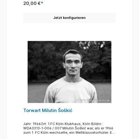
Trainer Hennes Weisweiler 1976 zum Pokalsieg und
20,00 €*
1978 zum Double: Meisterschaft und Pokalsieg.
Roger Magnusson aus Schweden hatte sich in der
dortigen zweiten Liga als erfolgreicher trschütze
Jetzt konfigurieren
einen Namen gemacht. Franz Kremer verpflichtete
den blonden Torjäger zu Beginn der Saison 1966/67.
In Köln konnte er aber nicht an seine Erfolge
anknüpfen. 1967 wurde er nach nur einem Jahr von
Juventus Turin verpflichtet. Hans Sturm ist einer der
erfolgreichdsten Kölner Spieler, unauffällig und
bescheiden hat er eine großartige Karriere gemacht.
Von der B-Jugend an spielte er für den 1.FC. Er wurde
mit seinem Club zweimal deutscher Meister (1962
und 1964) Die letzten Jahre seiner Karriere spielte er
in der Regionalliga für Viktoria Köln. Sturm, der auch
einige Länderspile bestritt, nahm für den DFB an den
Weltmeisterschaften in Schweden (1958) und in
Chile(1962) teil
Torwart Milutin Šoškić
Jahr: 1966Ort: 1.FC Köln Klubhaus, Köln Bildnr.:
WDA3313-1-006 / 007 Milutin Šoškić war, als er 1966
zum 1. FC Köln wechselte, ein Weltklassetorhüter. Er
war Stammtorhüter von Partizan Belgrad und