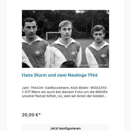
wieder an die Spitze zu bringen. Hinten ganz rechts
neben Vereinsboss Franz Kremer steht Hans
Schäfer, der nach seiner Spielerkarriere einige Jahre
als Co-Trainer und eine Zeitlang auch als Cheftrainer
bei seinem Club arbeitete. In der unteren Reihe sitzen
die Stammspieler, dahinter stehen die jungen Spieler
und die Neuzugänge, von denen der bekannteste
wohl Heinz Flohe (4. v. li.) ist, der bis 1978 beim 1. FC
spielte. Heinz Flohe (1948-2013) war der "Der mit
dem Ball tanzte!"
Hans Sturm und zwei Neulinge 1966
Jahr: 1966Ort: Geißbockheim, Köln Bildnr.: WDA3313-
1-017 Wenn wir auch bei diesem Foto um die Mithilfe
unserer Nutzer bitten, so, weil wir einen der beiden
Neulinge, die mit Hans Sturm (li.) in die Kamerea
blicken nicht genau benennen können. Der Spieler
ganz rechts ist Jüger Jendrossek, der zum Beginn
der Saison 1966/67 aus der Jugend des 1. FC zu den
20,00 €*
Lizenzspielern stieß, der Spieler in der Mitte könnte
Karl-Heinz Struht sein, auch er ein "Eigengewächs"
des 1. FC. Da wir uns nicht sicher sind, bitten wir zu
Jetzt konfigurieren
diesem Spieler um einen Tip.