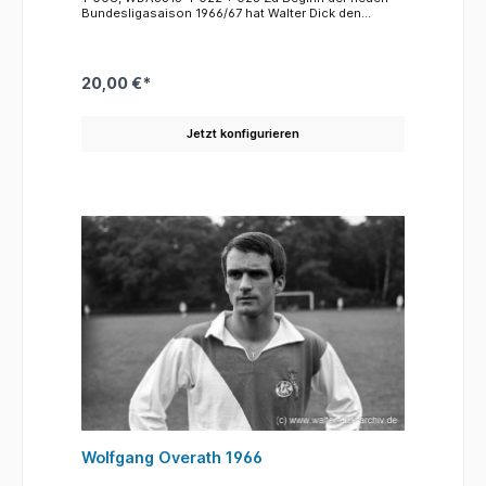
Bundesligasaison 1966/67 hat Walter Dick den
"Boss" Franz Kremer, Gründervater und Präsident
des 1. FC Köln (li.) in der Mitte Obmann Heinz
Neubauer, der als Spielerbetreuer, aber auch als
Betreuer der Schiedrichter bei Heimspielen des 1. FC
20,00 €*
fungierte und Meistertrainer Willi "Fischken"
Multhaup fotografiert. Am Ende der mit großen
Erwartungen begonnenen Saison belegte der 1. FC
Jetzt konfigurieren
Köln einen für seine Erwartungen enttäuschenden
siebten Platz. Meister wurde sensationell Eintracht
Braunschweig.
Wolfgang Overath 1966