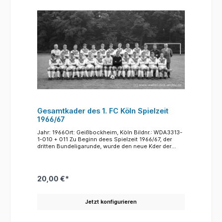
Gesamtkader des 1. FC Köln Spielzeit
1966/67
Jahr: 1966Ort: Geißbockheim, Köln Bildnr.: WDA3313-
1-010 + 011 Zu Beginn dees Spielzeit 1966/67, der
dritten Bundeligarunde, wurde den neue Kder der
presse vorgestellt. Zum großen Mnnschaftsfoto
haben sich zusammen aufgestellt, die Stammspieler
, die Neuzugänge und der damals noch recht kleine
Trainerstab. Neuer Trainer war Willi "Fischken"
20,00 €*
Multhaup (hinte 1. von links), der in der Saison
1964/65 mit Werder Bremen Deutscher Meister
geworden war und in der Saison1965/66 mit
Jetzt konfigurieren
Borussia Dortmund den Europapokal der
Pokalsieger gewonnen hatte. Diesen Erfolgstrainer
hatte Franz Kremer nach Köln geholt , um den !. FC