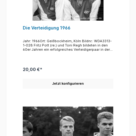
60er Jahre erreichen konnte.
Die Verteidigung 1966
Jahr: 1966Ort: Geißbockheim, Köln Bildnr.: WDA3313-
1-028 Fritz Pott (re.) und Toni Regh bildeten in den
60er Jahren ein erfolgreiches Verteidigerpaar in der
Abwehr des 1. FC Köln. Toni Regh spielte von 1961 bis
1969 für den 1. FC und wechselte dann zu Fortuna
Köln. Fritz Pott unterschrieb seinen ersten Vertrag
beim 1.FC im Jahre 1958 und blieb seinem Verein bis
20,00 €*
1970 treu. Er absolvierte für die Geißböcke nahezu
300 Pflichtspiele.
Jetzt konfigurieren