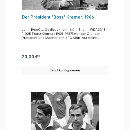
Der Präsident "Boss" Kremer. 1966
Jahr: 1966Ort: Geißbockheim, Köln Bildnr.: WDA3313-
1-025 Franz Kremer (1905-1967) war der Gründer,
Präsident und Macher des 1.FC Köln. Auf seine
Initiative enstand der 1. FC Köln durch Fusion zweier
Sülzer Vorstadtvereine , Sülz 07 und KBC. Franz
Kremer erkannte schon sehr früh, dass Erfolge nur
durch eine Professionalisierung des Fußball nach
20,00 €*
dem Vorbild anderer Länder zu erreichen war. Er
schuf im Kölner Grüngürtel rund um das
Geißbockheim (1953) großzügige
Jetzt konfigurieren
Trainingsmöglichkeiten, sorgte für optimale
medizinische Versorgung der Spieler, kümmerte sich
um ihre wirtschaftliche Absicherung. Diese Ende der
50er Jahre/Anfang der 60er Jahre enstandenen
professionellen Strukturen waren neu und einzigartig
im deutschen Fußball. Es heißt, dass Mitte der 60er
Jahre sogar die Verantwortlichen des FC Bayern
München nach Köln kamen, um hier zu hospitieren
und vom 1. FC Köln zu lernen. Problematisch war,
dass der gesamte Verein auf Franz Kremer
"zugeschnitten" war. Er war der alleinige Entscheider
und Ideengeber. Als Kremer 1967 im Alter von nur 62
Jahren plötzlich verstarb, konnte niemand den
"Boss" adäquat ersetzen und so kam es, dass der
1.FC niemals mehr die Spitzenstellung der frühen