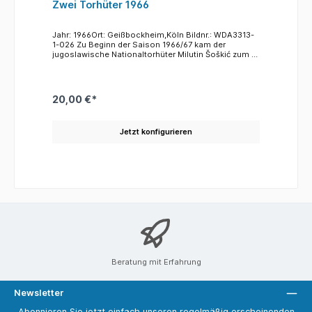
Zwei Torhüter 1966
Jahr: 1966Ort: Geißbockheim,Köln Bildnr.: WDA3313-
1-026 Zu Beginn der Saison 1966/67 kam der
jugoslawische Nationaltorhüter Milutin Šoškić zum 1.
FC Köln. Er galt als einer der besten Torhüter
weltweit. Noch am Ende der Saison 1965/66 hatte er
im Endspiel des Europapokals der Landesmeister für
seinen Verein Partizan Belgrad das Tor gehütet (1:2
20,00 €*
gegen Real Madrid). Šoškić wurde die Nummer eins
im Tor des FC und verdrängte so seinen Kollegen
Anton "Toni" Schumacher. Schumacher, nicht zu
Jetzt konfigurieren
verwechseln mit Harald "Toni" Schumacher, stand
zwischen 1964 und 1966 als Stammtorhüter im Tor
der Geißböcke.
Beratung mit Erfahrung
Newsletter
Abonnieren Sie jetzt einfach unseren regelmäßig erscheinenden