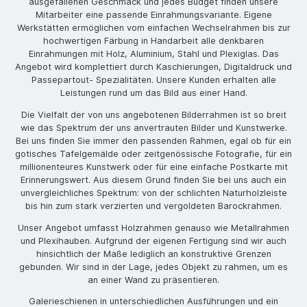
ausgefallenen Geschmack und jedes Budget finden unsere
Mitarbeiter eine passende Einrahmungsvariante. Eigene
Werkstätten ermöglichen vom einfachen Wechselrahmen bis zur
hochwertigen Färbung in Handarbeit alle denkbaren
Einrahmungen mit Holz, Aluminium, Stahl und Plexiglas. Das
Angebot wird komplettiert durch Kaschierungen, Digitaldruck und
Passepartout- Spezialitäten. Unsere Kunden erhalten alle
Leistungen rund um das Bild aus einer Hand.
Die Vielfalt der von uns angebotenen Bilderrahmen ist so breit
wie das Spektrum der uns anvertrauten Bilder und Kunstwerke.
Bei uns finden Sie immer den passenden Rahmen, egal ob für ein
gotisches Tafelgemälde oder zeitgenössische Fotografie, für ein
millionenteures Kunstwerk oder für eine einfache Postkarte mit
Erinnerungswert. Aus diesem Grund finden Sie bei uns auch ein
unvergleichliches Spektrum: von der schlichten Naturholzleiste
bis hin zum stark verzierten und vergoldeten Barockrahmen.
Unser Angebot umfasst Holzrahmen genauso wie Metallrahmen
und Plexihauben. Aufgrund der eigenen Fertigung sind wir auch
hinsichtlich der Maße lediglich an konstruktive Grenzen
gebunden. Wir sind in der Lage, jedes Objekt zu rahmen, um es
an einer Wand zu präsentieren.
Galerieschienen in unterschiedlichen Ausführungen und ein