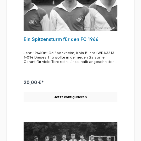
Ein Spitzensturm für den FC 1966
Jahr: 1966Ort: Geißbockheim, Köln Bildnr.: WDA3313-
1-014 Dieses Trio sollte in der neuen Saison ein
Garant für viele Tore sein. Links, halb angeschnitten
Heinz Flohe war in der Saison 1966/67 Neuling und
mit 18 Jahren Youngster im Kader. Empfohlen hatte
sich der Mann aus Euskirchen durch Spiel für die DFB
Jugendauswahl. Neben ihm Karl-Heinz Thielen,
20,00 €*
damals schon ein Routinier auf dem rechten Flügel,
ganz rechts Roger Magnusson aus Schweden,, der
sich als Torjäger der zweiten schwedischen Liga
Jetzt konfigurieren
empfohlen hatte, der aber den FC nach nur wenig
Erfolgen in der Saison 1966/67 nach nur einem Jahr
wieder verließ.