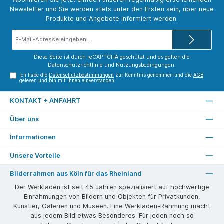
Newsletter und Sie werden stets unter den Ersten sein, über neue
Produkte und Angebote informiert werden.
E-
Mail-
Adresse*
Diese Seite ist durch reCAPTCHA geschützt und es gelten die
Datenschutzrichtlinie
und
Nutzungsbedingungen
.
Ich habe die
Datenschutzbestimmungen
zur Kenntnis genommen und die
AGB
gelesen und bin mit ihnen einverstanden.
KONTAKT + ANFAHRT
Über uns
Informationen
Unsere Vorteile
Bilderrahmen aus Köln für das Rheinland
Der Werkladen ist seit 45 Jahren spezialisiert auf hochwertige
Einrahmungen von Bildern und Objekten für Privatkunden,
Künstler, Galerien und Museen. Eine Werkladen-Rahmung macht
aus jedem Bild etwas Besonderes. Für jeden noch so