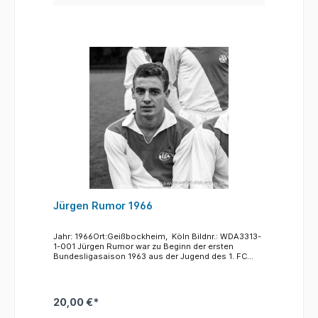
Jürgen Rumor 1966
Jahr: 1966Ort:Geißbockheim, Köln Bildnr.: WDA3313-
1-001 Jürgen Rumor war zu Beginn der ersten
Bundesligasaison 1963 aus der Jugend des 1. FC
Köln zu den Lizenzspielern gestoßen. Ab 1968 spielte
er für den 1. FC Kaiserslautern, bevor er 1970 nach
Berlin zu Hertha BSC wechselte. Seine Beteiligung
am Bundesligaskandal 1971 brachte ihm eine
20,00 €*
lebenslange Sperre und eine Geldstrafe ein. Die
Sperre wurde Ende 1973 aufgehoben und Rumor