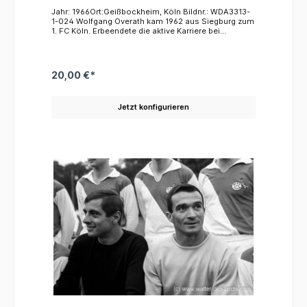
Jahr: 1966Ort:Geißbockheim, Köln Bildnr.: WDA3313-
1-024 Wolfgang Overath kam 1962 aus Siegburg zum
1. FC Köln. Erbeendete die aktive Karriere bei
"seinem" Verein im Jahre 1978 nach mehr als 750
Spielen, in denen er nahezu 300 Tore erzielte. Ab
1963 bis 1978 absolvierte der oft sehr
temperamentvolle Mittelfeldregisseur 84 Spiele für
20,00 €*
die Nationalmannschaft, schoss 17 Tore und erlebte
mit dem Gewinn der Weltmeisterschaft 1974 den
Höhepunkt seiner Karriere.
Jetzt konfigurieren