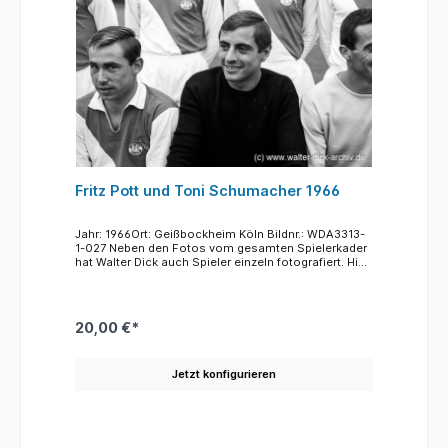
Fritz Pott und Toni Schumacher 1966
Jahr: 1966Ort: Geißbockheim Köln Bildnr.: WDA3313-
1-027 Neben den Fotos vom gesamten Spielerkader
hat Walter Dick auch Spieler einzeln fotografiert. Hier
sitzen nebeneinander Fritz Pott, lange Jahre
Verteidiger des 1. FC Köln und auch dreimaliger
Nationalspieler, neben ihm Anton "Toni"
Schumacher, langjähriger (von 1966 bis 1968)
20,00 €*
Torwart des FC und wegen seiner großartigen
Leistung in einem Europapokalspiel gegen den FC
Liverpool (17. März 1965) auch "Held von Liverpool"
Jetzt konfigurieren
genannt. Anmerkung: Der "spätere "Toni"
Schumacher hieß mit Vornamen nicht Anton,
sondern Harald.