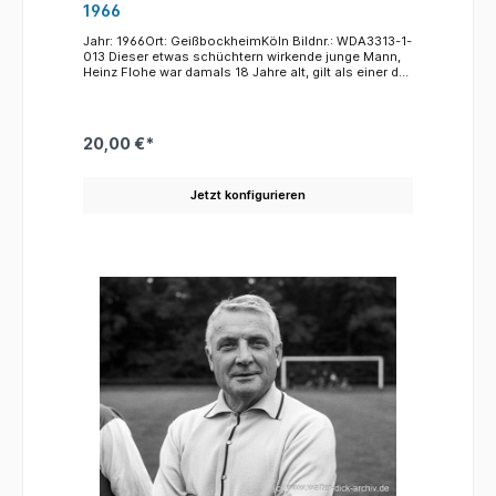
1966
Jahr: 1966Ort: GeißbockheimKöln Bildnr.: WDA3313-1-
013 Dieser etwas schüchtern wirkende junge Mann,
Heinz Flohe war damals 18 Jahre alt, gilt als einer der
größten Techniker des deutschen Fußballs.
Hervorragende Dribblingfähigkeiten, Schnelligkeit
und technische Tricks (Er gilt als einer der "Erfinder"
des Übersteigers.) zeichneten den geborenen
20,00 €*
Euskichener aus. Dies ist das einhellige Urteil auch
seiner Mitspieler in Köln und in der
Nationalmannschaft, für die er fast vierzig Mal auflief.
Jetzt konfigurieren
Für den 1. FC spielte er 329 Mal und erzielte 77 Tore.
Nach der Saison 1978/79 und dem Gewinn der
Meisterschaft für den FC wurde der Ballkünstler von
Trainer Weisweiler ziemlich abrupt ausgemustert und
unterschrieb einen Vertrag bei München 1860. Sein
tragisches Karriereende war ein rüdes Foul eines
Verteidigers, bei dem er sich einen komplizierten
Beinbruch zuzog. Der Dokumentarfilm über Heinz
Flohe mit dem Titel: "Der mit dem Ball tanzte!"
enstand nach seinem Tod im Jahre 2013