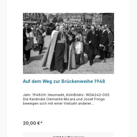
Auf dem Weg zur Brückenweihe 1948
Jahr: 1948Ort: Heumarkt, KölnBildnr.: WDA242-005
Die Kardinäle Clemente Micara und Josef Frings
bewegen sich mit einer Vielzahl anderer
Würdenträger zu Fuß in Richtung der Deutzer Brücke.
Im Sommer 1948 war das letzte Teilstück der Brücke
eingesetzt worden, es gab wieder eine feste
Verbindung vom Heumarkt nach Deutz. Rechts neben
20,00 €*
den Kardinälen Dr. Ernst Schwering (CDU), der im
Herbst 1948 der erste Kölner Oberbürgermeister
werden würde, der aus Wahlen hervorgeging. Seine