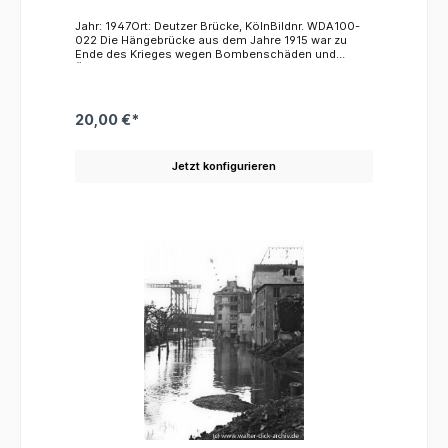
Jahr: 1947Ort: Deutzer Brücke, KölnBildnr. WDA100-
022 Die Hängebrücke aus dem Jahre 1915 war zu
Ende des Krieges wegen Bombenschäden und
Überbelastung zusammengestürzt. Die
Brückenpfeiler waren dabei unversehrt geblieben.
Man entschloss sich, eine neue Brücke unter
Beibehaltung der alten Strompfeiler zu bauen,
20,00 €*
obwohl es sinnvoller gewesen wäre, die Brücke
weitern nach Süden neu zu bauen. Die hätte die bis
heute bedauerliche Zerschneidung des Heumarkts
Jetzt konfigurieren
durch Straßenbahn- und Autoverkehr vermieden. Der
Bau der Brücke erfolgte von beiden Ufern aus.
Riesige Portalkräne, Derricks genannt, hatten die
Aufgabe, auf Schienenbahnen die vorgefertigten
Teile an die jeweiligen Einbaustellen zu
transportieren. Auf dem vorliegenden Bild leisten sie
noch Vorarbeiten zu ihrer kommenden Aufgabe. Mit
ihrer Hilfe wurden die Trümmer der alten Brücke, die
zwischen den Schienenbahnen deutlich erkennbar
sind,entfernt.