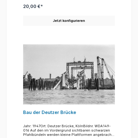
Stromgrund gerammten Pfahlbündeln ruhen. Das
20,00 €*
Foto zeigt im Hintergrund die Ruinen der alten
Markthalle am Heumarkt.
Jetzt konfigurieren
Bau der Deutzer Brücke
Jahr: 1947Ort: Deutzer Brücke, KölnBildnr. WDA149-
016 Auf den im Vordergrund sichtbaren schwarzen
Pfahlbündeln werden kleine Plattformen angebracht,