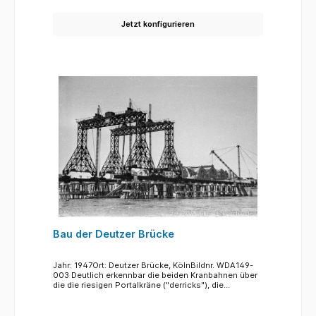
wäre. Das Baggerschiff im Vordergrund muss bis
heute regelmäßig den Rheingrund zwischen dem
Jetzt konfigurieren
Deutzer Hafen und dem Rheinauhafen freibaggern.
Durch die beiden Hafeneinfahrten und die damit
verbundene Verbreiterung des Flusses verringert
sich hier die Fließgeschwindigkeit und mitgeführter
Sand und Geröll lagern sich ab.
Bau der Deutzer Brücke
Jahr: 1947Ort: Deutzer Brücke, KölnBildnr. WDA149-
003 Deutlich erkennbar die beiden Kranbahnen über
die die riesigen Portalkräne ("derricks"), die
einzelnen Bauteile zu den Einbaustellen bringen. Die
Kranbahnen (-schienen) rugen auf kleinen
Plattformen, die wiederum auf den schwarzen in den