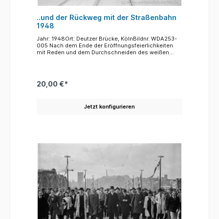
..und der Rückweg mit der Straßenbahn
1948
Jahr: 1948Ort: Deutzer Brücke, KölnBildnr. WDA253-
005 Nach dem Ende der Eröffnungsfeierlichkeiten
mit Reden und dem Durchschneiden des weißen
Bandes schritten die Ehrengäste gemeinsam über
die neue Brücke. Aus Deutz wurden sie mit einem
girlandengeschmückten Straßenbahnzug
zurückgebracht, den sie gerade besteigen.Hinten
20,00 €*
rechts die Ruine der Kirche St. Heribert.
Jetzt konfigurieren