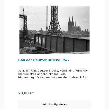
sind bis heute bei der höchst unglücklichen
Verkehrssituation am Heumarkt deutlich zu
spüren.Um die Im Strom liegenden Teile der alten
Brücke zu bergen und den Bau vorzubereiten, kamen
große Schwimmkräne wie der hier abgebildete zum
Einsatz.Im Hintergrund die zerstörte
Hohenzollernbrücke, deren Bögen auf Deutzer Seite
(rechts) noch alle im Wasser liegen.Noch weiter
nördlich die "Patton-Brücke", ein dauerhaftes
Provisorium aus Fertigkonstruktionen (sog. Bailey
und SKR Gerät), das in Höhe des Rheinparks bzw. der
Bastei im Sommer 1946 eröffnet worden war
Bau der Deutzer Brücke 1947
Jahr: 1947Ort: Deutzer Brücke, KölnBildnr.: WDA160-
007 Die alte Hängebrücke (Ab 1935
Hindenburgbrücke genannt.) aus dem Jahre 1915 war
gegen Ende des Krieges am 28. Februar 1945 wegen
Bombenschäden und Überbelastung
zusammengestürzt. Die Brückenpfeiler waren dabei
unversehrt geblieben. Bei den Überlegungen für den
20,00 €*
Bau einer neuen Brücke entschloss man sich aus
Kostengründen, eine neue Brücke unter Beibehaltung
der alten Strompfeiler zu bauen, obwohl es
Jetzt konfigurieren
sinnvoller gewesen wäre, die Brücke weiter nach
Süden neu zu verlegen. Dies hätte die bis heute