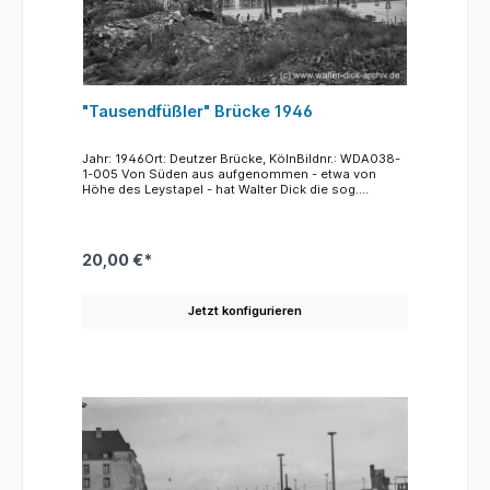
wiedererstehende Panorama von Dom und
Altstadt nicht stören konnte. Auf der linken Seite die
alte Markthalle und rechts daneben der Turm ohne
Dach-Klein St. Martin
"Tausendfüßler" Brücke 1946
Jahr: 1946Ort: Deutzer Brücke, KölnBildnr.: WDA038-
1-005 Von Süden aus aufgenommen - etwa von
Höhe des Leystapel - hat Walter Dick die sog.
"Tausendfüßler" Brücke
aufgenommen. Amerikanische Pioniere hatten
unmittelbar nach der Besetzung Kölns südlich der
Trümmer der eingestürzten Hängebrücke diese
20,00 €*
hözerne Behelfsbrücke aufgebaut, die nach einem
amerikanischen General " Lesley J. Mac Nair Bridge"
benannt, am 22. Mai 1945 eröffnet wurde.Den
Jetzt konfigurieren
Spitznamen "Tausendfüßler" bekam das Provisorium
wegen der unzähligen Baumstämme, die man für den
Bau der Brücke in den Rheinboden gerammt hatte.
Die Brücke wurde durch winterlichen Eisgang und
Treibgut so stark beschädigt dass sie im Sommer
1946 nur noch eingeschränkt benutzt werden konnte.
Nach der Eröffnung der "Patton" Brücke (22. juni
1946) zwischen der Bastei - linksrheinisch - und dem
Rheinpark in Deutz - rechtsrheinisch wurde die Mac
Nair Brücke abgerissen.Im Hintergrund ganz links
einer der Flankierungstürme der Hohenzollernbrücke.
Das große Gebäude in der Bildmitte ist Teil der