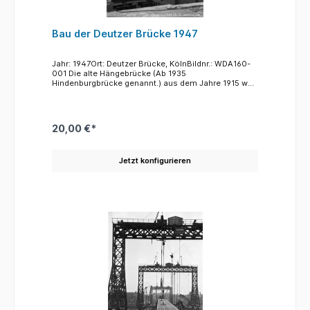
Bau der Deutzer Brücke 1947
Jahr: 1947Ort: Deutzer Brücke, KölnBildnr.: WDA160-
001 Die alte Hängebrücke (Ab 1935
Hindenburgbrücke genannt.) aus dem Jahre 1915 war
gegen Ende des Krieges am 28. Februar 1945 wegen
Bombenschäden und Überbelastung
zusammengestürzt. Die Brückenpfeiler waren dabei
unversehrt geblieben. Bei den Überlegungen für den
20,00 €*
Bau einer neuen Brücke entschloss man sich aus
Kostengründen, eine neue Brücke unter Beibehaltung
der alten Strompfeiler zu bauen, obwohl es
Jetzt konfigurieren
sinnvoller gewesen wäre, die Brücke weiter nach
Süden neu zu verlegen. Dies hätte die bis heute
bedauerliche Zerschneidung des Heumarkts durch
Straßenbahn- und Autoverkehr vermieden. Der Bau
der Brücke erfolgte von beiden Ufern aus. Riesige
Portalkräne, Derricks genannt, transportierten die
vorgefertigten Teile an die jeweiligen Einbaustellen.
Insgesamt dauerte der Bau der neuen Brücke ca. 18
Monate. Vergleicht man diese kurze Bauzeit mit
heutigen entsprechenden Vorgängen, so kann man
nur staunen, wie ein solches komplexes Projekt in
einer Zeit von Materialmängeln und zerstörter
Infrastruktur derart schnell vollendet werden konnte.
(Übrigens hatte auch der Bau der Vorgängerbrücke –
Hindenburgbrücke – am Beginn des 20. Jhdts
weniger als zwei Jahre gedauert.) Das Foto zeigt vor