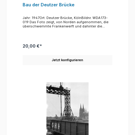
Bau der Deutzer Brücke
Jahr: 1947Ort: Deutzer Brücke, KölnBildnr. WDA173-
019 Das Foto zeigt, von Norden aufgenommen, die
überschwemmte Frankenwerft und dahinter die
Baustelle der Deutzer Brücke. Die Häuserfront zum
Rhein ist zu einem großen Teil durch die Bomben des
Krieges ruiniert, man erkennt aber auch, dass ein
Gebäude(Weber-Schiff) schon teilweise wieder
20,00 €*
aufgebaut ist. Trotz der Widrigkeiten durch
Hochwasser und auch Eisgang konnte die Brücke in
weniger als anderthalb Jahren fertiggestellt und am
Jetzt konfigurieren
16. Oktober 1948 eröffnet werden.