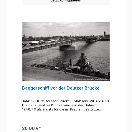
Jetzt konfigurieren
Vorgänger Konrad Adenauer (Mai 1945 bis Oktober
1945) und Hermann Pünder (November 1945 bis
Oktober 1948) waren von den Beatzungsbehörden
ernannt worden.Im Hintergrund der Blick in die
Gürzenichstraße mit dem bis auf die Außenmauern
zerstörten Gürzenich.
Baggerschiff vor der Deutzer Brücke
Jahr: 1951Ort: Deutzer Brücke, KölnBildnr. WDA514-10
Die neue Deutzer Brücke wurde in den Jahren
1948/49 als Ersatz für die im Kreg eingestürzte
Hängebrücke al gleicher Stelle erbaut. Die weltweit
erste Stahlkastenträgerbrücke der Welt entstand auf
den unversehrten Pfeilern des alten Bauwerks,
obwohl ein Bau weiter stromauf, südlich des
20,00 €*
Heumarkt verkehrstechnisch günstiger gewesen