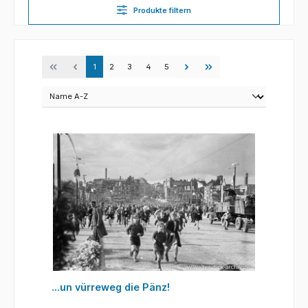
Produkte filtern
1
2
3
4
5
...un vürreweg die Pänz!