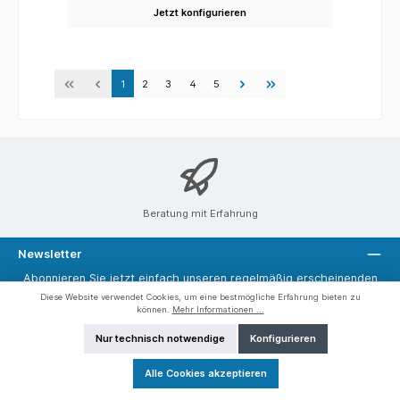
zwischen den Kranbahnen im Fluss liegen..
Jetzt konfigurieren
1
2
3
4
5
Beratung mit Erfahrung
Newsletter
Abonnieren Sie jetzt einfach unseren regelmäßig erscheinenden
Newsletter und Sie werden stets unter den Ersten sein, über neue
Diese Website verwendet Cookies, um eine bestmögliche Erfahrung bieten zu
können.
Mehr Informationen ...
Produkte und Angebote informiert werden.
Nur technisch notwendige
Konfigurieren
E-
Mail-
Adresse*
Alle Cookies akzeptieren
Diese Seite ist durch reCAPTCHA geschützt und es gelten die
Datenschutzrichtlinie
und
Nutzungsbedingungen
.