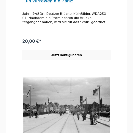
...un vürreweg die Pänz!
Jahr: 1948Ort: Deutzer Brücke, KölnBildnr. WDA253-
011 Nachdem die Prominenten die Brücke
"ergangen" haben, wird sie für das "Volk" geöffnet.
Menschenmassen laufen über die neue Brücke. Und
die Kölner Jungen und Mädchen sind die Ersten, die
jubelnd von der Brücke Besitz ergreifen.
20,00 €*
Jetzt konfigurieren