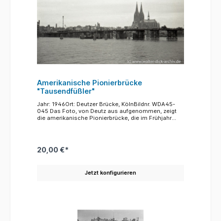
Amerikanische Pionierbrücke
"Tausendfüßler"
Jahr: 1946Ort: Deutzer Brücke, KölnBildnr. WDA45-
045 Das Foto, von Deutz aus aufgenommen, zeigt
die amerikanische Pionierbrücke, die im Frühjahr
1945 unmittelbar südlich der zerstörten Deutzer
Brücke errichtet wurde. Der offiziellle Name war: "Lt.
General Lesley Mc Nair Bridge". Im Volksmund hatte
sie aber wegen der großen Zahl von Holzstämmen,
20,00 €*
die in den Flussgrund getrieben werden mussten,
schnell den Spitznamen "Tausendfüßlerbrücke". Die
Brücke war nur wenige Monate nutzbar. Die
Jetzt konfigurieren
Pfahlbündel waren ungeschützt der Strömung und
dem Treibgut ausgesetzt und so wurde das Bauwerk
schon Ende 1945 gesperrt und bereits im Sommer
1946 abgerissen. Als Ersatz diente die zwischen
Theodor-Heuss-Ring und Rheinpark gebaute Patton-
Brücke. Der Platz rund um die zerstörte alte Deutzer
Hängebrücke wurde gebraucht, um die neue Deutzer