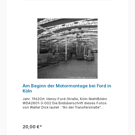
verschwunden. Zwischen dem Trümmerberg und
dem Aachener Weiher kann man die Straße
erkennen, die hier durch den Park die Dürener Straße
direkt mit der Richard-Wagner Straße verband. Diese
Verbindung ist heute verschwunden, der Autoverkehr
muss aus der Dürener Straße kommend über die
Universitätsstraße bis zur Aachener fahren und dort
rechts abbiegen.
Am Beginn der Motormontage bei Ford in
Köln
Jahr: 1962Ort: Henry-Ford-Straße, Köln-NiehlBildnr.
WDA2801-3-002 Die Bildüberschrift dieses Fotos
von Walter Dick lautet : "An der Transferstraße"
Während der Staplerfahrer die Teile auf Paletten an
das Band bringt, setzt der Arbeiter die Teile einzeln
mit Hilfe eines Hebezuges auf das Band.
20,00 €*