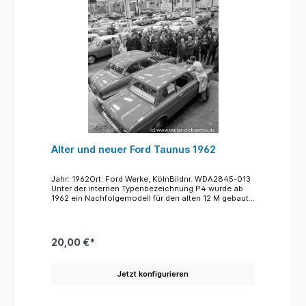
Historismus in den 50er und 60er Jahren.
Alter und neuer Ford Taunus 1962
Jahr: 1962Ort: Ford Werke, KölnBildnr. WDA2845-013
Unter der internen Typenbezeichnung P4 wurde ab
1962 ein Nachfolgemodell für den alten 12 M gebaut.
Dieses neue Fahrzeug wurde bis 1966 in fast
700.000 Exemplaren gebaut. Hier steht der "Neue"
rechts neben dem alten Taunus 12 M(dem mit der
Weltkugel). Der "Alte" und wird von den Herren der
20,00 €*
Geschäftsleitung und den Arbeitern mit einem
Blumenschmuck auf der Motorhaube feierlich
verabschiedet.
Jetzt konfigurieren