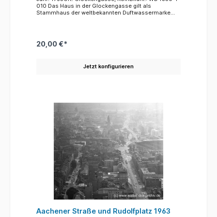
010 Das Haus in der Glockengasse gilt als
Stammhaus der weltbekannten Duftwassermarke
4711. Der Ursprungsbau wurde im Krieg zerstört. Der
hier abgebildete Bau ist ein Nachbau aus den 60er
Jahren. Das bekannte Eau de Cologne aus der
Produktion der Familie Mühlens wird heute nicht
20,00 €*
mehr in Köln produziert. Die Markenrechte liegen bei
der firma Mäurer Wirtz in Stolberg bei Aachen.
Jetzt konfigurieren
Aachener Straße und Rudolfplatz 1963