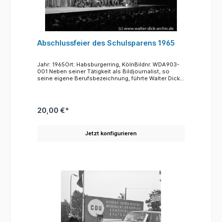
eingeladen, bei dem neben der Verteilung der
Gewinne ein Unterhaltungsprogramm geboten
wurde.Sparförderung und auch die Feste standen
unter dem kölschen Motto: "Spar jet, häste jet!"
("Spar etwas, dann hast Du etwas!")
Abschlussfeier des Schulsparens 1965
Jahr: 1965Ort: Habsburgerring, KölnBildnr. WDA903-
001 Neben seiner Tätigkeit als Bildjournalist, so
seine eigene Berufsbezeichnung, führte Walter Dick
auch vielfältige Auftragsarbeiten durch. Dazu
gehörten neben Dokumentationen von Firmen auch
mehr private Vorhaben wie das fotografieren von
Jubiläen, Hochzeiten und Geburtstagen. Daneben
20,00 €*
war die Werbung eine weitere wichtige Sparte seiner
Arbeiten. Rund um den Weltspartag 1965
fotografierte Walter Dick die vielfältigen Aktivitäten
Jetzt konfigurieren
der Sparkasse der Stadt Köln. Die Erziehung von
Kindern zum Sparen wurde lange Jahre mit Hilfe des
Schulsparens gefördert. Dabei waren die Schulen
und ihre Lehrkräfte eine wichtige Hilfe. In den ersten
Jahren des Schulsparens sammelten sie sogar
wöchentlich das ersparte Geld der Kinder ein und
brachten es mit entsprechenden Listen zur
Sparkasse. Später kamen halbjährlich
Mitarbeiterinnen der Sparkasse in die Schulen,
leerten mit den Kinden die Spardosen und schrieben
die Sparbeiträge gut. Für die Kinder gab es dann
kleine Geschenke, Buntstifte, Lineale etc.Das
Schulsparen wurde bis Mitte der 90er Jahre