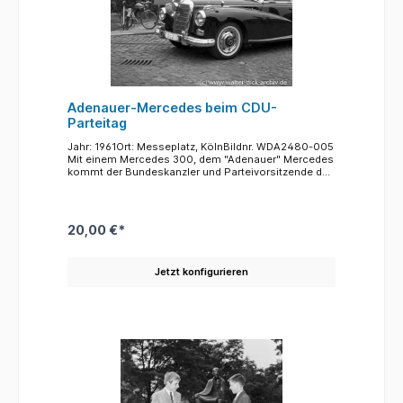
eingestellt. Einmal im Jahr wurde auch eine große
Verlosung organisiert. Kinder und Lehrer, die ein
Gewinnlos gezogen hatten wurden zu einem Fest
eingeladen, bei dem neben der Verteilung der
Gewinne ein Unterhaltungsprogramm geboten
wurde.Sparförderung und auch die Feste standen
unter dem kölschen Motto: "Spar jet, häste jet!"
("Spar etwas, dann hast Du etwas!")
Adenauer-Mercedes beim CDU-
Parteitag
Jahr: 1961Ort: Messeplatz, KölnBildnr. WDA2480-005
Mit einem Mercedes 300, dem "Adenauer" Mercedes
kommt der Bundeskanzler und Parteivorsitzende der
CDU zum Parteitag seiner Partei, der 1961 in der
Kölner Messe stattfand.Das Fahrzeug des Kanzlers,
der Mercedes 300, ist an dem Stander vorne rechts
zu erkennen. Einem Gerücht nach hatte sich
20,00 €*
Adenauer für das Modell der Stuttgarter entschieden,
weil es im Gegensatz zum Konkurrenten BMW so
geräumig war, dass der Kanzler einsteigen und darin
Jetzt konfigurieren
sitzen konnte, ohne seinen Hut abnehmen zu
müssen. Das Fahrzeug steht heute als
Ausstellungsstück im Bonner "Haus der Geschichte
der Bundesrepublik Deutschland".