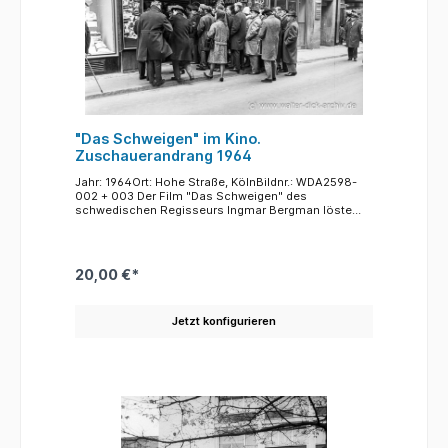
"Das Schweigen" im Kino.
Zuschauerandrang 1964
Jahr: 1964Ort: Hohe Straße, KölnBildnr.: WDA2598-
002 + 003 Der Film "Das Schweigen" des
schwedischen Regisseurs Ingmar Bergman löste
schon vor seinem Erscheinen in Deutschland einen
Skandal aus. Beanstandet wurden Sexszenen, die
als Pornographie bezeichnet wurden. Einen
Liebesakt im normalen Kino zu zeigen galt als
20,00 €*
unerhört und extrem anstößig. Es gab weite
kirchliche und konservative Kreise, die angesichts
der Szenen nach Zensur riefen. Der Film, der eher die
Jetzt konfigurieren
Einsamkeit der Menschen in einer fremden Umwelt
beschreibt und der später sogar als "besonders
wertvoll" bewertet wurde, hatte einen Skandalerfolg.
Mehr als zehn Millionen Menschen strömten in die
Kinos. Walter Dick hat den Andrang zu einer
Vorstellung vor einem Kölner Kino fotografiert. Ganz
offensichtlich sind männliche Zuschauer in der
Überzahl. "Andere Zeiten, andere Sitten"...und andere
Moralvorstellungen.