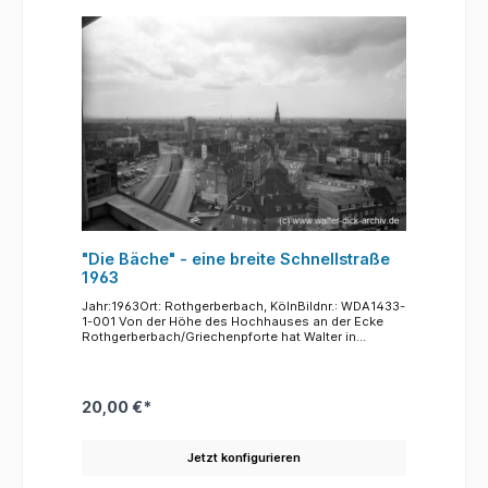
"Die Bäche" - eine breite Schnellstraße
1963
Jahr:1963Ort: Rothgerberbach, KölnBildnr.: WDA1433-
1-001 Von der Höhe des Hochhauses an der Ecke
Rothgerberbach/Griechenpforte hat Walter in
Richtung Barbarossaplatz fotografiert. Die
Verbindung zwischen dem Barbarossaplatz und dem
Rothgerberbach ist die "Neue Weyerstraße". Auch
hier, wie entlang des gesamten Straßenzuges
20,00 €*
"Bäche" wird wieder deutlich, wie die Stadtplanung
der 50er Jahre in ihrem Bestreben, die Stadt
autogerecht umzuformen mit breiten,
Jetzt konfigurieren
autobahnähnlichen Verkehrswegen die Innenstadt
und gewachsene Wohnviertel zerschnitten,