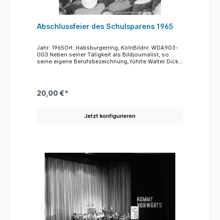
Abschlussfeier des Schulsparens 1965
Jahr: 1965Ort: Habsburgerring, KölnBildnr. WDA903-
003 Neben seiner Tätigkeit als Bildjournalist, so
seine eigene Berufsbezeichnung, führte Walter Dick
auch vielfältige Auftragsarbeiten durch. Dazu
gehörten neben Dokumentationen von Firmen auch
mehr private Vorhaben wie das fotografieren von
Jubiläen, Hochzeiten und Geburtstagen. Daneben
20,00 €*
war die Werbung eine weitere wichtige Sparte seiner
Arbeiten. Rund um den Weltspartag 1965
fotografierte Walter Dick die vielfältigen Aktivitäten
Jetzt konfigurieren
der Sparkasse der Stadt Köln. Die Erziehung von
Kindern zum Sparen wurde lange Jahre mit Hilfe des
Schulsparens gefördert. Dabei waren die Schulen
und ihre Lehrkräfte eine wichtige Hilfe. In den ersten
Jahren des Schulsparens sammelten sie sogar
wöchentlich das ersparte Geld der Kinder ein und
brachten es mit entsprechenden Listen zur
Sparkasse. Später kamen halbjährlich
Mitarbeiterinnen der Sparkasse in die Schulen,
leerten mit den Kinden die Spardosen und schrieben
die Sparbeiträge gut. Für die Kinder gab es dann
kleine Geschenke, Buntstifte, Lineale etc.Das
Schulsparen wurde bis Mitte der 90er Jahre
eingestellt. Einmal im Jahr wurde auch eine große
Verlosung organisiert. Kinder und Lehrer, die ein
Gewinnlos gezogen hatten wurden zu einem Fest