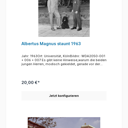
Albertus Magnus staunt 1963
Jahr: 1963Ort: Universität, KölnBildnr.: WDA2050-001
+ 006 + 007 Es gibt keine Hinweise,warum die beiden
jungen Herren, modisch gekieldet, gerade vor der
Skulptur des Albertus Magnus am Hauptgebäude der
Universität mit ihrem Cockerspaniel posieren.
Möglicherweise wurden die Fotos zu Werbezwecken
für jugendliche Mode gemacht. Dann wären die
20,00 €*
jungen Herren das, was man heute als "model"
bezeichnet. Im Übrigen zeigen alle anderen Fotos
dieses Films junge Männer, die offensichtlich junge
Jetzt konfigurieren
Mode vorführen. Die Skulptur des Albertus Magnus
geht auf einen Entwurf des Bildhauers Gerhard
Marcks zurück. Die überlebensgroße Bronze des
sitzend lehrenden Gelehrten wurde in der
Anfangszeit vielfach kritisiert. sie entsprach so
garnicht der Vorstellung, die man von einem heiligen
Gelehrten des Mittelalters hatte. Zeitweise wurde die
Skulptur auch etwas seitlich vom Haupteingang weg
versetzt. Nachdem die Figur 1954 aufgestellt worden