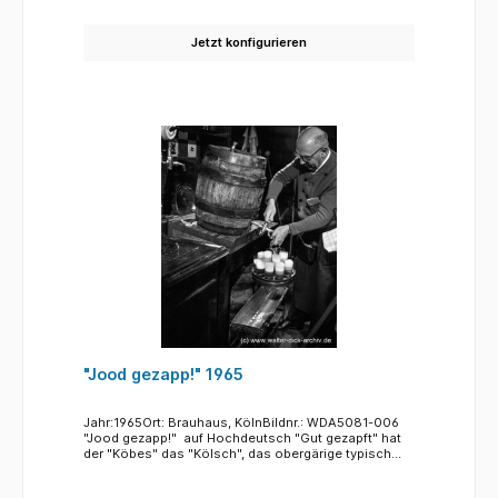
Burauen im Dezember1973 zurück.
Jetzt konfigurieren
"Jood gezapp!" 1965
Jahr:1965Ort: Brauhaus, KölnBildnr.: WDA5081-006
"Jood gezapp!" auf Hochdeutsch "Gut gezapft" hat
der "Köbes" das "Kölsch", das obergärige typisch
Kölner Bier, das traditionell in den hohen
zylindrischen Gläsern, den "Stangen" serviert wird.