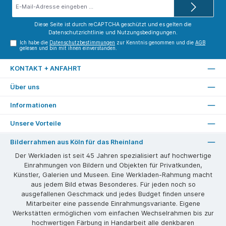
E-
Mail-
Adresse*
Diese Seite ist durch reCAPTCHA geschützt und es gelten die
Datenschutzrichtlinie
und
Nutzungsbedingungen
.
Ich habe die
Datenschutzbestimmungen
zur Kenntnis genommen und die
AGB
gelesen und bin mit ihnen einverstanden.
KONTAKT + ANFAHRT
Über uns
Informationen
Unsere Vorteile
Bilderrahmen aus Köln für das Rheinland
Der Werkladen ist seit 45 Jahren spezialisiert auf hochwertige
Einrahmungen von Bildern und Objekten für Privatkunden,
Künstler, Galerien und Museen. Eine Werkladen-Rahmung macht
aus jedem Bild etwas Besonderes. Für jeden noch so
ausgefallenen Geschmack und jedes Budget finden unsere
Mitarbeiter eine passende Einrahmungsvariante. Eigene
Werkstätten ermöglichen vom einfachen Wechselrahmen bis zur
hochwertigen Färbung in Handarbeit alle denkbaren