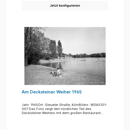
Jetzt konfigurieren
Am Decksteiner Weiher 1965
Jahr: 1965Ort: Gleueler Straße, KölnBildnr.: WDA5101-
007 Das Foto zeigt den nördlichen Teil des
Decksteiner Weihers mit dem großen Restaurant
"Haus am See". Der Decksteiner Weiher ist ein in den
späten 20er Jahren des 20. Jhdts angelegter
künstlicher See mit befestigten geraden Uferrändern
aus Beton. Das ca. 20 Hektar große Gewässer im