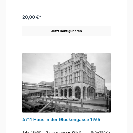
angefertigt. Sie zeigt die Nord-Süd-Fahrt zwischen
derCäcilienstraße und dem massigen Neubau, der
über der Fahrbahn aufragt. Man war sich damals
nicht im Klaren, wie sehr der Bau mit seiner Höhe das
20,00 €*
Stadtbild beeinträchtigen würde und hat diese
Zeichnung wohl angefertigt um die Situation zu
verdeutlichen. Die zeichnung mach deutlich wie sehr
Jetzt konfigurieren
die Schnellstraße die Altstadt zerschneidet, auch
wenn die Ersteller der Zeichnung äußerst
wohlwollend mit den Nutzung umgehen. Auf den
breiten Fahrbahnen zwischen Cäcilienstraße und
Komödienstraße sind 24 Autos zu sehen. Welch
schöne Vorstellung!
4711 Haus in der Glockengasse 1965
Jahr: 1965Ort: Glockengasse, KölnBildnr.: WD4350-1-