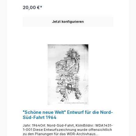
Wobei serviert eher nicht stimmt, denn, ohne weiter
zu fragen, wird dem Gast ein neues, volles Glas
20,00 €*
vorgesetzt, wenn das vor ihm stehede Glas leer ist.
Verhindern lässt sich das nur, wenn man einen
Bierdeckel auf das leere Glas legt oder, wenn man
Jetzt konfigurieren
zahlen möchte. Um auch größer Mengen Gläser
ohne Verluste durch den Gastraum tragen zu
können, haben die "Köbesse" einen runden
Bierglashalter, der in Köln "Kranz" genannt wird.
"Schöne neue Welt" Entwurf für die Nord-
Süd-Fahrt 1964
Jahr: 1964Ort: Nord-Süd-Fahrt, KölnBildnr.: WDA1431-
1-001 Diese Entwurfszeichnung wurde offensichtlich
zu den Planungen für das WDR-Archivhaus