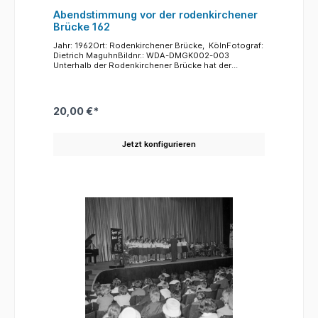
Abendstimmung vor der rodenkirchener
Brücke 162
Jahr: 1962Ort: Rodenkirchener Brücke, KölnFotograf:
Dietrich MaguhnBildnr.: WDA-DMGK002-003
Unterhalb der Rodenkirchener Brücke hat der
Fotograf dieses Bild aufgenommen. Wolken, die
untergehende Sonne, die Reflexe im Wasser hat der
fotograf zu einer stimmungsvollen Aufnahme
zusammengebracht.
20,00 €*
Jetzt konfigurieren