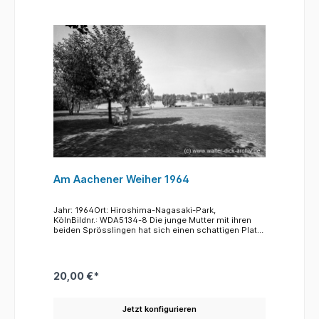
Am Aachener Weiher 1964
Jahr: 1964Ort: Hiroshima-Nagasaki-Park,
KölnBildnr.: WDA5134-8 Die junge Mutter mit ihren
beiden Sprösslingen hat sich einen schattigen Platz
auf dem Trümmerberg zwischen Bachemer Straße
und dem Aachener Weiher gesucht. Hier im Inneren
Grüngürtel geht der Blick über den quadratischen
Teich in Richtung Norden bis zu den Bauten an der
20,00 €*
Aachener Straße. Im Hintergrund rechts die
Zwillingstürme der neoromanischen Kirche St.
Michael am Brüsseler Platz.Eine Einzelheit, die auf
Jetzt konfigurieren
dem Bild noch erkennbar ist, ist seit längerer Zeit