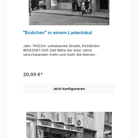
"Büdchen" in einem Ladenlokal
Jahr: 1965Ort: unbekannte Straße, KölnBildnr.
WDA2587-005 Seit Mitte der 60er Jahre
verschwanden mehr und mehr die kleinen
Einzelhandelsläden, Lebensmittelläden, Bäcker und
Metzger aus dem Stadtbild. In die freiwerdenden
Ladenlokale sind bis heute vielfach Büchen, Kioske,
Trinkhallen eingezogen, die neben der Versorgung
20,00 €*
der Nachbarschaft mit Getränken, Zigaretten und oft
auch Zeitungen, viele Waren des täglichen Bedarfs
vorhalten. Da die Büdchen kaum an übliche
Jetzt konfigurieren
Ladenöffnungszeiten gebunden sind, kann man sich
hier oft bis in die späte Nacht mit Allem versorgen,
was man tagsüber vergessen hat.