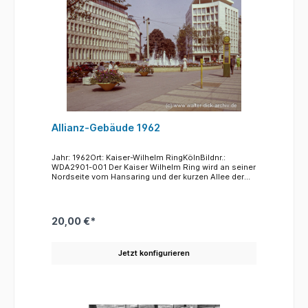
ist, wurden in den 60er und 70er Jahren mehrere
Nachgüsse gefertigt, die vor den Universitäten in
Bologna, Italien, Houston, Texas und Jena
aufgestellt wurden.
Allianz-Gebäude 1962
Jahr: 1962Ort: Kaiser-Wilhelm RingKölnBildnr.:
WDA2901-001 Der Kaiser Wilhelm Ring wird an seiner
Nordseite vom Hansaring und der kurzen Allee der
Hermann-Becker Straße begrenzt. Auf der linken
Seite befindet sich das große Gebäude der Allianz
Versicherungen, das- in den frühen 30er Jahren
gebaut - nach dem Krieg bis in die 50er Jahre als
20,00 €*
Rathaus der Stadt diente. Auf der in der Mitte
befindlichen Grünanlage mit dem Springbrunnen
befand sich bis in das Jahr 1943 das ca. 12 Meter
Jetzt konfigurieren
hohe Denkmal für den Kaiser Wilhelm I. Das hohe
Gebäude in der Mitte wurde errichtet, nachdem der
im Krieg wenig zerstörte Bau des Hotels "Kaiser
Wilhelm" abgerissen worden war. Ein weiteres
Beispiel für die heute kaum noch verständliche
Entfernung alter Bausubstanz aus der Zeit des