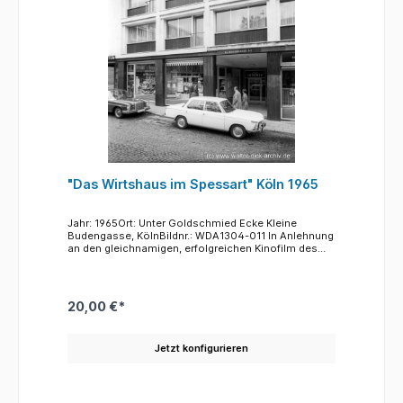
"Das Wirtshaus im Spessart" Köln 1965
Jahr: 1965Ort: Unter Goldschmied Ecke Kleine
Budengasse, KölnBildnr.: WDA1304-011 In Anlehnung
an den gleichnamigen, erfolgreichen Kinofilm des
Jahres 1958 eröffnete die Wicküler Brauerei aus
Wuppertal an der Ecke Unter Goldschmied und Kleine
Budengasse eine Gastwirtschaft gleichen Namens.
Der Verfasser glaubt, sich zu erinnern, dass von
20,00 €*
dieser Gastwirtschaft aus ein Zugang zu dem
unterirdischen Abwasserkanal unter den Spanischen
Bau des Rathauses bestand. Erst mit der Eröffnung
Jetzt konfigurieren
der Ausgrabungen des Prätoriums unter dem
Rathaus wurde von dort aus der Zugang ermöglicht.