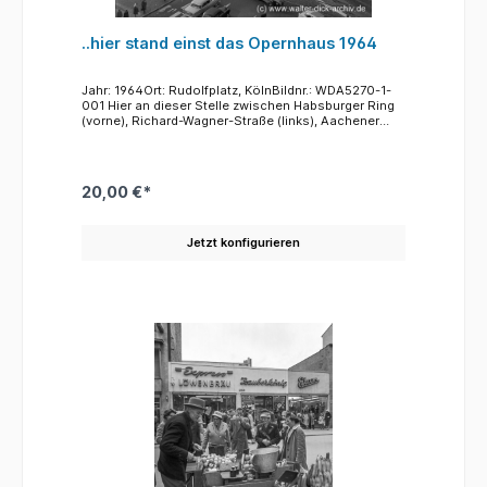
..hier stand einst das Opernhaus 1964
Jahr: 1964Ort: Rudolfplatz, KölnBildnr.: WDA5270-1-
001 Hier an dieser Stelle zwischen Habsburger Ring
(vorne), Richard-Wagner-Straße (links), Aachener
Straße (rechts) und der Händelstraße (hinten) stand
von 1902 bis 1955 das Opernhaus. Der Bau nach
Entwürfen des Architekten Carl Moritz (1863-1944)
galt als eines der schönsten und größten
20,00 €*
Opernhäuser Deutschlands. Im Krieg wurde das
Opernhaus nur wenig beschädigt, nach dem Krieg
sogar noch genutzt als Probebühne, Standesamt
Jetzt konfigurieren
und Boxtrainingseinrichtung. Der Abriss erfolgte
nach einem Beschluss des Stadtrates mit der
Begründung, dass die Häuser für Oper und
Schauspiel nicht hier sondern im Zentrum der
Altstadt errichtet werden sollten. An die Stelle des
Jugendstilbaus mit seinen reich verzierten Fassaden
und Dachlandschaften trat der gesichtslose
"Bürokasten", der zunächst vom
Bundesverwaltungsamt genutzt wurde. Heute
befindet sich in dem Bau ein großes Hotel.Der Blick
geht vom Eckbau Rudolfplatz/Hohenzollernring in
Richtung des Neubaus und der Richard-Wagner
Straße. Für den damals noch oberirdisch
verlaufenden Straßenverker auf den Ringen und den
immer stärker anwachsenden Autoverkehr wurde der
schöne alte Platz zu einem unansehnlichen
Verkehsknoten "umgestaltet."