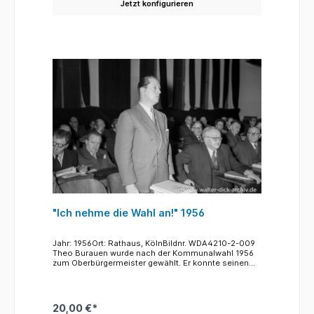
Jetzt konfigurieren
die in ihrem Verlauf tatsächlich dem alten Bachlauf
des Duffesbachs folgen, waren vor dem Krieg ein
nicht besonders breiter Straßenzug, der beidseitig
dicht bebaut war. Nach dem Krieg wurde daraus die
heutige autobahnähnliche Schneise, die z.B.
zwischen den Straßen Am Weidenbach und
Perlengraben (ca. 350 Meter) nur an drei Stellen
sicher überquert werden kann. Dabei ist die
Überquerung im Zuge der Poststraße nur über die
dort befindliche Brücke möglich. Wer also aus dem
Griechenmarktviertel (links) die etwas euphemistisch
als "Pantaleonspark" bezeichnete Grünfläche
erreichen will, muss weite Umwege einplanen. Dem
Autoverkehr aber stehen in beiden Richtungen drei
und mehr Fahrspuren zur Verfügung. Der Blick in
Richtung Osten folgt dem Straßenverlauf bis etwa
zum Abzweig "Perlengraben". Bis zum Bau der U-
Bahn fuhr die Straßenbahn auf dem Mittelstreifen.
"Ich nehme die Wahl an!" 1956
Jahr: 1956Ort: Rathaus, KölnBildnr. WDA4210-2-009
Theo Burauen wurde nach der Kommunalwahl 1956
zum Oberbürgermeister gewählt. Er konnte seinen
Erfolg vier Mal wiederholen:1961, 1965 und 1969. In
den Jahren 1965 und 1969 holte seine Partei, die
SPD mit ihm als Spitzenkandidat jeweils über 55 %
der Wählerstimmen und damit die absolute Mehrheit
20,00 €*
im Kölner Stadtrat.Nach siebzehn Jahren im Amt trat