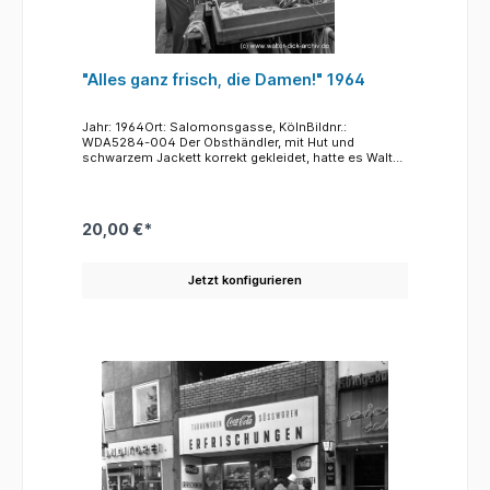
"Alles ganz frisch, die Damen!" 1964
Jahr: 1964Ort: Salomonsgasse, KölnBildnr.:
WDA5284-004 Der Obsthändler, mit Hut und
schwarzem Jackett korrekt gekleidet, hatte es Walter
Dick wohl besonders angetan. Er hat ihn in einer
kleinen Serie gewürdigt, von der wir fünf Fotos im
Archiv veröffentlicht haben. Wahrscheinlich war der
Mann damals das, was man als "Original"
20,00 €*
bezeichnet, vielleicht immer mit einem guten Spruch
oder Ratschlag für die Kundinnen. Im Hintergrund auf
der Hohe Straße der "Zauberkönig", das legendäre
Jetzt konfigurieren
Geschäft für Zaubertricks und Scherzartikel aller Art,
für große und kleine Kinder ein Sehnsuchtsort
ähnlich wie das "Feldhaus" auf der Schildergasse.