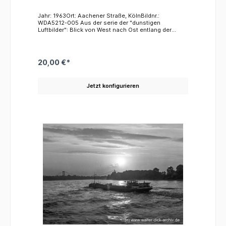
Jahr: 1963Ort: Aachener Straße, KölnBildnr.:
WDA5212-005 Aus der serie der "dunstigen
Luftbilder": Blick von West nach Ost entlang der
Aachener Straße über den Rudolfplatz in Richtung
Neumarkt. Rechts die breite Aachener Straße, links
die parallel verlaufende Lütticher Straße; östlich des
Rudolfplatz die geschwungene Hahnenstraße. Die
20,00 €*
Bauten sind im Dunst kaum erkennbar: das
Hahnentor am Rudolfplatz und der Turm der
romanischen Basilika von St. Aposteln.
Jetzt konfigurieren