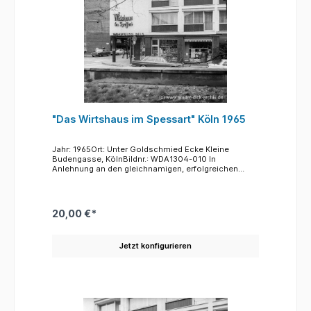
"Das Wirtshaus im Spessart" Köln 1965
Jahr: 1965Ort: Unter Goldschmied Ecke Kleine
Budengasse, KölnBildnr.: WDA1304-010 In
Anlehnung an den gleichnamigen, erfolgreichen
Kinofilm des Jahres 1958 eröffnete die Wicküler
Brauerei aus Wuppertal an der Ecke Unter
Goldschmied und Kleine Budengasse eine
Gastwirtschaft gleichen Namens. Der Verfasser
20,00 €*
glaubt, sich zu erinnern, dass von dieser
Gastwirtschaft aus ein Zugang zu dem
unterirdischen Abwasserkanal unter den Spanischen
Jetzt konfigurieren
Bau des Rathauses bestand. Erst mit der Eröffnung
der Ausgrabungen des Prätoriums unter dem
Rathaus wurde von dort aus der Zugang ermöglicht.