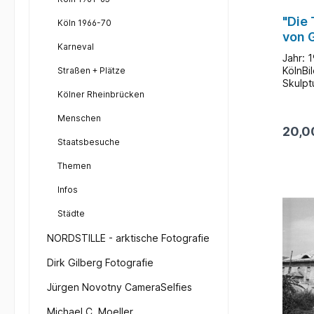
"Die 
Köln 1966-70
von 
Karneval
Jahr: 
KölnBi
Straßen + Plätze
Skulpt
Kölner Rheinbrücken
wurde 
Gedenk
Menschen
Kriege
20,0
Leiche
Staatsbesuche
der ro
Kapito
Themen
Gerhar
die Sk
Infos
Musche
Köln. 
Städte
schlic
an der
NORDSTILLE - arktische Fotografie
Kirche
Kirche
Dirk Gilberg Fotografie
Foto e
in ein
Jürgen Novotny CameraSelfies
Zerstö
mit de
Michael C. Moeller