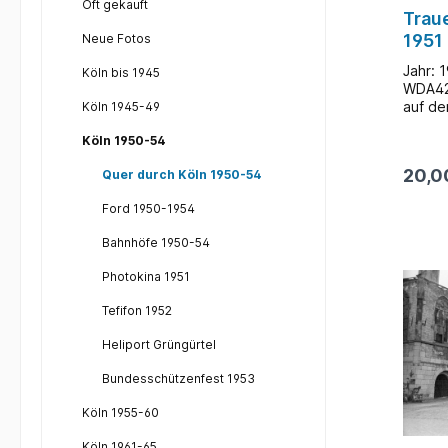
Oft gekauft
Trau
1951
Neue Fotos
Jahr: 1
Köln bis 1945
WDA422
auf de
Köln 1945-49
vor de
Köln 1950-54
Basilik
sprich
20,0
Quer durch Köln 1950-54
Peter 
der sc
Ford 1950-1954
Zentru
aktiv 
Bahnhöfe 1950-54
die CD
Frakti
Photokina 1951
im im 
Tod 19
Tefifon 1952
von No
Heliport Grüngürtel
Bundesschützenfest 1953
Köln 1955-60
Köln 1961-65