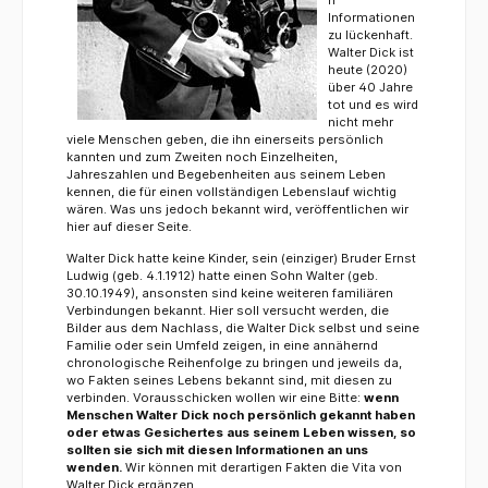
Informationen
zu lückenhaft.
Walter Dick ist
heute (2020)
über 40 Jahre
tot und es wird
nicht mehr
viele Menschen geben, die ihn einerseits persönlich
kannten und zum Zweiten noch Einzelheiten,
Jahreszahlen und Begebenheiten aus seinem Leben
kennen, die für einen vollständigen Lebenslauf wichtig
wären. Was uns jedoch bekannt wird, veröffentlichen wir
hier auf dieser Seite.
Walter Dick hatte keine Kinder, sein (einziger) Bruder Ernst
Ludwig (geb. 4.1.1912) hatte einen Sohn Walter (geb.
30.10.1949), ansonsten sind keine weiteren familiären
Verbindungen bekannt. Hier soll versucht werden, die
Bilder aus dem Nachlass, die Walter Dick selbst und seine
Familie oder sein Umfeld zeigen, in eine annähernd
chronologische Reihenfolge zu bringen und jeweils da,
wo Fakten seines Lebens bekannt sind, mit diesen zu
verbinden. Vorausschicken wollen wir eine Bitte:
wenn
Menschen Walter Dick noch persönlich gekannt haben
oder etwas Gesichertes aus seinem Leben wissen, so
sollten sie sich mit diesen Informationen an uns
wenden.
Wir können mit derartigen Fakten die Vita von
Walter Dick ergänzen.