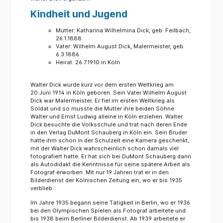
Kindheit und Jugend
Mutter: Katharina Wilhelmina Dick, geb. Feilbach,
26.1.1888
Vater: Wilhelm August Dick, Malermeister, geb.
6.3.1886
Heirat. 26.7.1910 in Köln
Walter Dick wurde kurz vor dem ersten Weltkrieg am
20.Juni 1914 in Köln geboren. Sein Vater Wilhelm August
Dick war Malermeister. Er fiel im ersten Weltkrieg als
Soldat und so musste die Mutter ihre beiden Söhne
Walter und Ernst Ludwig alleine in Köln erziehen. Walter
Dick besuchte die Volksschule und trat nach deren Ende
in den Verlag DuMont Schauberg in Köln ein. Sein Bruder
hatte ihm schon in der Schulzeit eine Kamera geschenkt,
mit der Walter Dick wahrscheinlich schon damals viel
fotografiert hatte. Er hat sich bei DuMont Schauberg dann
als Autodidakt die Kenntnisse für seine spätere Arbeit als
Fotograf erworben. Mit nur 19 Jahren trat er in den
Bilderdienst der Kölnischen Zeitung ein, wo er bis 1935
verblieb.
Im Jahre 1935 begann seine Tätigkeit in Berlin, wo er 1936
bei den Olympischen Spielen als Fotograf arbeitete und
bis 1938 beim Berliner Bilderdienst. Ab 1939 arbeitete er