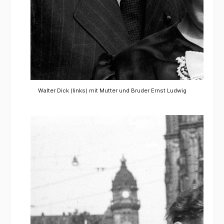
Walter Dick (links) mit Mutter und Bruder Ernst Ludwig