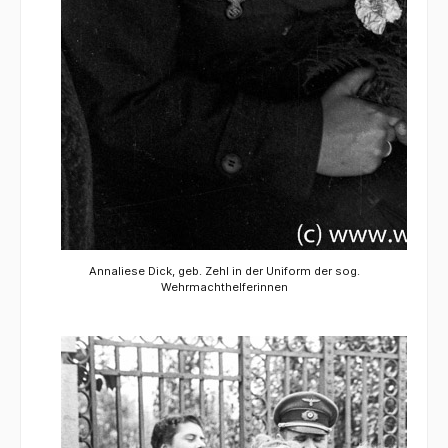
Annaliese Dick, geb. Zehl in der Uniform der sog.
Wehrmachthelferinnen