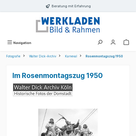
alt springen
Beratung mit Erfahrung
Navigation
Fotografie
Walter Dick-Archiv
Karneval
Rosenmontagszug 1950
Im Rosenmontagszug 1950
Bildergalerie überspringen