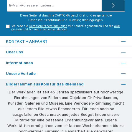
E-
Mail-
Adresse*
Diese Seite ist durch reCAPTCHA geschützt und es gelten die
Datenschutzrichtlinie
und
Nutzungsbedingungen
.
Ich habe die
Datenschutzbestimmungen
zur Kenntnis genommen und die
AGB
gelesen und bin mit ihnen einverstanden.
KONTAKT + ANFAHRT
Über uns
Informationen
Unsere Vorteile
Bilderrahmen aus Köln für das Rheinland
Der Werkladen ist seit 45 Jahren spezialisiert auf hochwertige
Einrahmungen von Bildern und Objekten für Privatkunden,
Künstler, Galerien und Museen. Eine Werkladen-Rahmung macht
aus jedem Bild etwas Besonderes. Für jeden noch so
ausgefallenen Geschmack und jedes Budget finden unsere
Mitarbeiter eine passende Einrahmungsvariante. Eigene
Werkstätten ermöglichen vom einfachen Wechselrahmen bis zur
hochwertigen Färbung in Handarbeit alle denkbaren