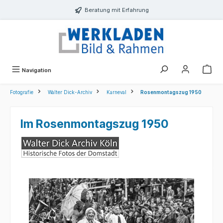
alt springen
Beratung mit Erfahrung
Navigation
Fotografie
Walter Dick-Archiv
Karneval
Rosenmontagszug 1950
Im Rosenmontagszug 1950
Bildergalerie überspringen