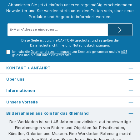
Abonnieren Sie jetzt einfach unseren regelmäßig erscheinenden
Newsletter und Sie werden stets unter den Ersten sein, über neue
Produkte und Angebote informiert werden.
E-
Mail-
Adresse*
Diese Seite ist durch reCAPTCHA geschützt und es gelten die
Datenschutzrichtlinie
und
Nutzungsbedingungen
.
Ich habe die
Datenschutzbestimmungen
zur Kenntnis genommen und die
AGB
gelesen und bin mit ihnen einverstanden.
KONTAKT + ANFAHRT
Über uns
Informationen
Unsere Vorteile
Bilderrahmen aus Köln für das Rheinland
Der Werkladen ist seit 45 Jahren spezialisiert auf hochwertige
Einrahmungen von Bildern und Objekten für Privatkunden,
Künstler, Galerien und Museen. Eine Werkladen-Rahmung macht
aus jedem Bild etwas Besonderes. Für jeden noch so