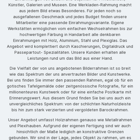
Künstler, Galerien und Museen. Eine Werkladen-Rahmung macht
aus jedem Bild etwas Besonderes. Für jeden noch so
ausgefallenen Geschmack und jedes Budget finden unsere
Mitarbeiter eine passende Einrahmungsvariante. Eigene
Werkstätten ermöglichen vom einfachen Wechselrahmen bis zur
hochwertigen Färbung in Handarbeit alle denkbaren
Einrahmungen mit Holz, Aluminium, Stahl und Plexiglas. Das
Angebot wird komplettiert durch Kaschierungen, Digitaldruck und
Passepartout- Spezialitäten. Unsere Kunden erhalten alle
Leistungen rund um das Bild aus einer Hand.
Die Vielfalt der von uns angebotenen Bilderrahmen ist so breit
wie das Spektrum der uns anvertrauten Bilder und Kunstwerke.
Bei uns finden Sie immer den passenden Rahmen, egal ob für ein
gotisches Tafelgemälde oder zeitgenössische Fotografie, für ein
millionenteures Kunstwerk oder für eine einfache Postkarte mit
Erinnerungswert. Aus diesem Grund finden Sie bei uns auch ein
unvergleichliches Spektrum: von der schlichten Naturholzleiste
bis hin zum stark verzierten und vergoldeten Barockrahmen.
Unser Angebot umfasst Holzrahmen genauso wie Metallrahmen
und Plexihauben. Aufgrund der eigenen Fertigung sind wir auch
hinsichtlich der Maße lediglich an konstruktive Grenzen
gebunden. Wir sind in der Lage, jedes Objekt zu rahmen, um es