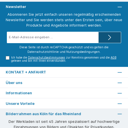
Newsletter
Abonnieren Sie jetzt einfach unseren regelmäßig erscheinenden
Newsletter und Sie werden stets unter den Ersten sein, über neue
Produkte und Angebote informiert werden.
E-
Mail-
Adresse*
Diese Seite ist durch reCAPTCHA geschützt und es gelten die
Datenschutzrichtlinie
und
Nutzungsbedingungen
.
Ich habe die
Datenschutzbestimmungen
zur Kenntnis genommen und die
AGB
gelesen und bin mit ihnen einverstanden.
KONTAKT + ANFAHRT
Über uns
Informationen
Unsere Vorteile
Bilderrahmen aus Köln für das Rheinland
Der Werkladen ist seit 45 Jahren spezialisiert auf hochwertige
Einrahmungen von Bildern und Objekten für Privatkunden,