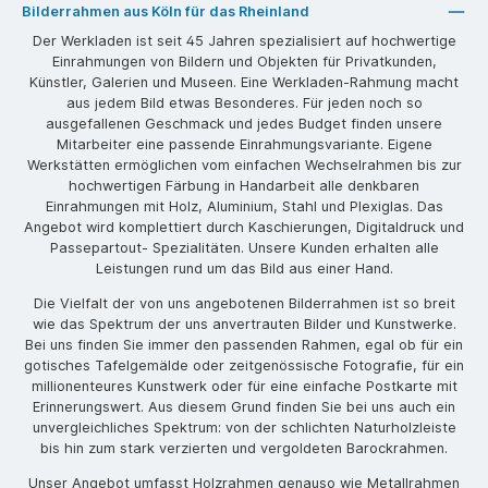
Bilderrahmen aus Köln für das Rheinland
Der Werkladen ist seit 45 Jahren spezialisiert auf hochwertige
Einrahmungen von Bildern und Objekten für Privatkunden,
Künstler, Galerien und Museen. Eine Werkladen-Rahmung macht
aus jedem Bild etwas Besonderes. Für jeden noch so
ausgefallenen Geschmack und jedes Budget finden unsere
Mitarbeiter eine passende Einrahmungsvariante. Eigene
Werkstätten ermöglichen vom einfachen Wechselrahmen bis zur
hochwertigen Färbung in Handarbeit alle denkbaren
Einrahmungen mit Holz, Aluminium, Stahl und Plexiglas. Das
Angebot wird komplettiert durch Kaschierungen, Digitaldruck und
Passepartout- Spezialitäten. Unsere Kunden erhalten alle
Leistungen rund um das Bild aus einer Hand.
Die Vielfalt der von uns angebotenen Bilderrahmen ist so breit
wie das Spektrum der uns anvertrauten Bilder und Kunstwerke.
Bei uns finden Sie immer den passenden Rahmen, egal ob für ein
gotisches Tafelgemälde oder zeitgenössische Fotografie, für ein
millionenteures Kunstwerk oder für eine einfache Postkarte mit
Erinnerungswert. Aus diesem Grund finden Sie bei uns auch ein
unvergleichliches Spektrum: von der schlichten Naturholzleiste
bis hin zum stark verzierten und vergoldeten Barockrahmen.
Unser Angebot umfasst Holzrahmen genauso wie Metallrahmen