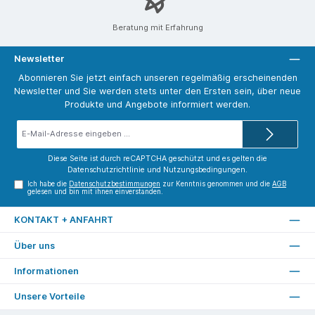
Beratung mit Erfahrung
Newsletter
Abonnieren Sie jetzt einfach unseren regelmäßig erscheinenden
Newsletter und Sie werden stets unter den Ersten sein, über neue
Produkte und Angebote informiert werden.
E-
Mail-
Adresse*
Diese Seite ist durch reCAPTCHA geschützt und es gelten die
Datenschutzrichtlinie
und
Nutzungsbedingungen
.
Ich habe die
Datenschutzbestimmungen
zur Kenntnis genommen und die
AGB
gelesen und bin mit ihnen einverstanden.
KONTAKT + ANFAHRT
Über uns
Informationen
Unsere Vorteile