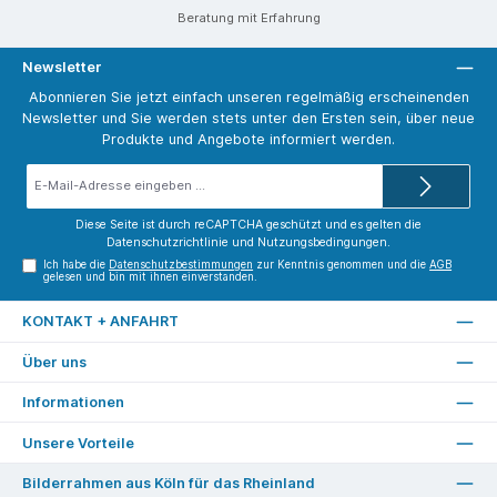
Beratung mit Erfahrung
Newsletter
Abonnieren Sie jetzt einfach unseren regelmäßig erscheinenden
Newsletter und Sie werden stets unter den Ersten sein, über neue
Produkte und Angebote informiert werden.
E-
Mail-
Adresse*
Diese Seite ist durch reCAPTCHA geschützt und es gelten die
Datenschutzrichtlinie
und
Nutzungsbedingungen
.
Ich habe die
Datenschutzbestimmungen
zur Kenntnis genommen und die
AGB
gelesen und bin mit ihnen einverstanden.
KONTAKT + ANFAHRT
Über uns
Informationen
Unsere Vorteile
Bilderrahmen aus Köln für das Rheinland