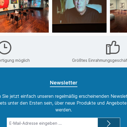
rtigung möglich
Größtes Einrahmungsgeschäft
Newsletter
 Sie jetzt einfach unseren regelmäßig erscheinenden Newslet
ets unter den Ersten sein, über neue Produkte und Angebote 
werden.
E-
Mail-