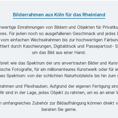
Bilderrahmen aus Köln für das Rheinland
ochwertige Einrahmungen von Bildern und Objekten für Privatk
s. Für jeden noch so ausgefallenen Geschmack und jedes B
 vom einfachen Wechselrahmen bis zur hochwertigen Färbung
ttiert durch Kaschierungen, Digitaldruck und Passepartout- Sp
um das Bild aus einer Hand.
o breit wie das Spektrum der uns anvertrauten Bilder und Ku
ische Fotografie, für ein millionenteures Kunstwerk oder für 
ches Spektrum: von der schlichten Naturholzleiste bis hin zu
men und Plexihauben. Aufgrund der eigenen Fertigung sind w
r sind in der Lage, jedes Objekt zu rahmen, um es an einer 
ein umfangreiches Zubehör zur Bildaufhängung können direkt 
beraten Sie gerne.