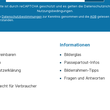
Adresse*
ite ist durch reCAPTCHA geschützt und es gelten die
Datenschutzricht
Nutzungsbedingungen
.
ie
Datenschutzbestimmungen
zur Kenntnis genommen und die
AGB
gelesen 
rstanden.
Informationen
reinbaren
Bilderglas
m
Passepartout-Infos
tzerklärung
Bilderrahmen-Tipps
Fragen und Antworten
echt für Verbraucher