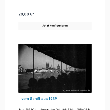
ihren blitzenden Instrumenten angetreten, auf den
Häuptern der Musiker sitzt der Tschako, eine Art
Lederhelm, der noch bis in die späten 50er Jahre
Standard der polizeilichen Kopfbedeckung war. Bei
20,00 €*
feierlichen Anlässen wurde das Teil auch noch
später aufgesetzt. Der Blick über die breite Zufahrt
Richtung Westen lässt ahnen, wieviel Raum vom
Jetzt konfigurieren
westlichen Teils des Severinsviertels, wieviel
gewachsene Wohnquartiere der autogerechten
Planung der 50er Jahre zum Opfer fielen. Im
Hintergrund die Silhouette der romanischen Kirche
St. Pantaleon.
...vom Schiff aus 1939
Jahr: 1939Ort: unbekannter Ort, KölnBildnr.: WDA281-