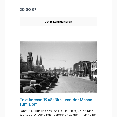
die Geldsäcke wohl auf die (wenn auch geringen)
Gewinnmöglichkeiten hin, während die Zeichnungen
auf den Seitenwänden des Wagens die Auswüchse
20,00 €*
des Fußballsport zeigen. Der Persiflagewagen fährt
an den Tribünen vorbei, die gegenüber dem
Allianzgebäude, damals das provisorisches Rathaus
Jetzt konfigurieren
der Stadt, aufgebaut sind. Links im Hintergrund
erkennt man erste Neubauten auf der Ostseite des
Kaiser-Wilhelm Rings.
Textilmesse 1948-Blick von der Messe
zum Dom
Jahr: 1948Ort: Charles-de-Gaulle-Platz, KölnBildnr.
WDA202-01 Der Eingangsbereich zu den Rheinhallen