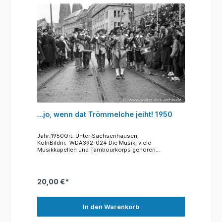
entstand an der Ecke Unter Sachsenhausen und
Kattenbug. Der große Bau im Hintergrund ist das bis
heute bestehende Eckgebäude am Kattenbug.
...jo, wenn dat Trömmelche jeiht! 1950
Jahr:1950Ort: Unter Sachsenhausen,
KölnBildnr.: WDA392-024 Die Musik, viele
Musikkapellen und Tambourkorps gehören
selbstverständlich zum Rosenmontagszug. Im Zug
des Jahre 2020 waren es 76 Musikgruppen, die nicht
nur aus Köln oder der Umgebung stammen. Kapellen
aus ganz Deutschland, aber auch aus dem Ausland,
20,00 €*
aus Belgien und den Niederlanden sind bei dem
jecken Umzug im Einsatz. Und von den Zuschauern
werden die bekannten Melodien und Texte gerne
mitgesungen und es wird zum Rythmus der Musik
In den Warenkorb
geschunkelt. Hier ist es in Reiterkostümen der
Renaissance verkleidet, ein Tambourkorps mit