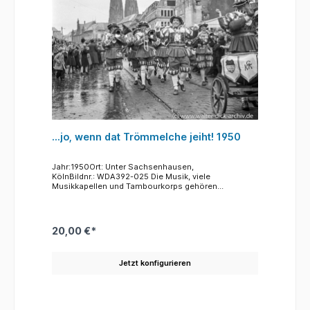
...jo, wenn dat Trömmelche jeiht! 1950
Jahr:1950Ort: Unter Sachsenhausen,
KölnBildnr.: WDA392-025 Die Musik, viele
Musikkapellen und Tambourkorps gehören
selbstverständlich zum Rosenmontagszug. Im Zug
des Jahre 2020 waren es 76 Musikgruppen, die nicht
nur aus Köln oder der Umgebung stammen. Kapellen
aus ganz Deutschland, aber auch aus dem Ausland,
20,00 €*
aus Belgien und den Niederlanden sind bei dem
jecken Umzug im Einsatz. Und von den Zuschauern
werden die bekannten Melodien und Texte gerne
Jetzt konfigurieren
mitgesungen und es wird zum Rythmus der Musik
geschunkelt. Hier ist es in Renaissancekostümen
verkleidet, offensichtlich eine Kapelle aus Köln mit
einem Paukisten und dem stolzen Kapellmeister
vorneweg Das Foto, wie viele des 1950er Zuges,