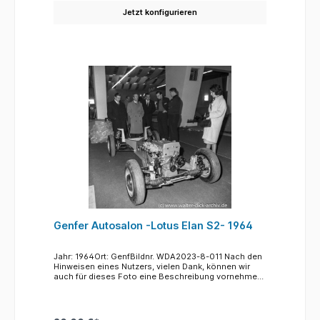
Umzug war für die Menschen, die immer noch unter
Jetzt konfigurieren
den Zestörungen des Krieges litten, ain Anlass zu
Hoffnung auf Besserung ihrer Lebensumstände. Der
Kölner Erzbischof hatte zu den Feierlichkeiten viele
hohe, kirchliche Würdenträger aus dem Ausland
eingeladen, die durch ihren Besuch in Köln ein
Zeichen setzten, ein Zeichen des Beginns von
Versöhnung, von neuer christlicher Brüderlichkeit.
Das Foto aufgenommen am Südende des Heumarkt
zeigt den Kölner Erzbischof Kardinal Frings in
großem Ornat mit langer Schleppe, der mit der
Prozession an der Ruine der Kirche Maria im Kapito
vorbeizieht.
Genfer Autosalon -Lotus Elan S2- 1964
Jahr: 1964Ort: GenfBildnr. WDA2023-8-011 Nach den
Hinweisen eines Nutzers, vielen Dank, können wir
auch für dieses Foto eine Beschreibung vornehmen.
Das vorgestellte Chassis mit Motor und Getriebe
gehört zu einem Lotus Elan S2, ein Typ, der 1962
vorgestellt wurde. Der Nutzer machte uns außerdem
auf zwei der abgebildeten Personen