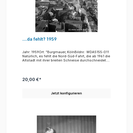
....da fehlt? 1959
Jahr: 1959Ort: "Burgmauer, KölnBildnr.: WDA5155-011
Natürlich, es fehlt die Nord-Süd-Fahrt, die ab 1961 die
Altstadt mit ihrer breiten Schneise durchschneidet.
Dies und die Baustelle an der linken Seite
ermöglichen die Datierung. Auf der Baustelle wird ab
1959 bis 1965 der Erweiterungsbau des Funkhauses
entlang der Straße "An der Rechtschule" entstehen.
20,00 €*
An dem Straßenzug rechts, der "Burgmauer" wurde
der runde Wohnturm nach dem Krieg wie sein
zerstörter Vorgänger auf den Fundamenten eines
Jetzt konfigurieren
Turms der römischen Stadtmauer wieder aufgebaut.
Die vier hellen Wohnhäuser in dem kleinen Park
(Bildmitte) sind die Wohnungen der Kleriker des
Domkapitels inclusive der Weihbischöfe. Der
Volksmund nennt die Siedlung daher auch
"Dompfaffen- oder Rotkehlchensiedlung". Weiter
rechts an der Komödienstraße erkennt man noch
eine Reihe von Bauten, die auf der alten Fluchtlinie
aus der Vorkriegszeit stehen. Die Neubauten stehen
bereits auf der neuen, nach dem Krieg