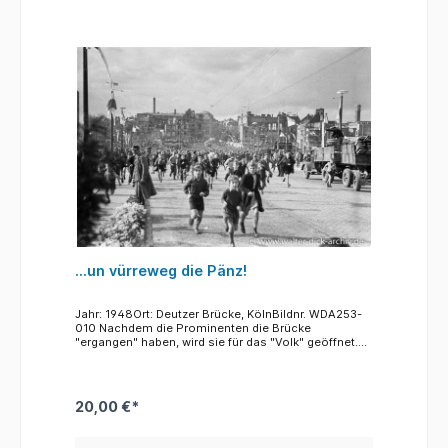
Trommlern ("Knöppelchensjunge") und Querflöten,
die von einem stolzen ("staatsen") Tambourmajor
angeführt werden. Das Foto, wie viele des 1950er
Zuges, entstand an der Ecke Unter Sachsenhausen
und Kattenbug. Der große Bau im Hintergrund ist das
bis heute bestehende Eckgebäude am Kattenbug.
Das Foto, wie viele des 1950er Zuges, entstand an
der Ecke Unter Sachsenhausen und Kattenbug. Der
große Bau im Hintergrund ist das bis heute
bestehende Eckgebäude am Kattenbug.
...un vürreweg die Pänz!
Jahr: 1948Ort: Deutzer Brücke, KölnBildnr. WDA253-
010 Nachdem die Prominenten die Brücke
"ergangen" haben, wird sie für das "Volk" geöffnet.
Menschenmassen laufen über die neue Brücke. Und
die Kölner Jungen und Mädchen sind die Ersten, die
jubelnd von der Brücke Besitz ergreifen.
20,00 €*