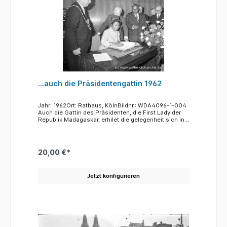
zurückgesetzten Fluchtlinie Der dunkle vielgiebelige
Bau in der Mitte ist das Gerichtsgebäude am
Appellhofplatz, das bis zum Umzug an die
Luxemburger Straße Sitz des Amts- und
Landgerichts Köln war. (heute Verwaltungsgericht
Köln)Derr dunkle Kirchenbau links ist die Kirche Maria
in der Kupfergasse, wegen des hier befindlichen
Gnadenbildes auch "Schwarze Muttergottes in der
Kupfergasse" genannt.
...auch die Präsidentengattin 1962
Jahr: 1962Ort: Rathaus, KölnBildnr.: WDA4096-1-004
Auch die Gattin des Präsidenten, die First Lady der
Republik Madagaskar, erhilet die gelegenheit sich in
das Goldene Buch der Stadt
einzutragen. Anzumerken ist, dass heute nach über
60 Jahren der Hut der Präsidentin, damals letzter
modischer Schrei, ein wenig altbacken wirkt.
20,00 €*
Jetzt konfigurieren