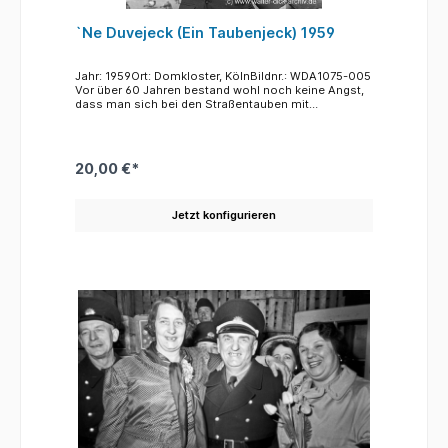
`Ne Duvejeck (Ein Taubenjeck) 1959
Jahr: 1959Ort: Domkloster, KölnBildnr.: WDA1075-005
Vor über 60 Jahren bestand wohl noch keine Angst,
dass man sich bei den Straßentauben mit
Krankheiten infizieren könnte und so hatte der
"Duvejeck" wohl auch keine Bedenken, dass die
Tauben sich die Körner von seinen Lippen abholten.
Und er hatte offensichtlich auch keine Angst, dass
20,00 €*
die Hinterlassenschaften der Fütterung seiner
gefiederten Freunde auf seinem schicken
zweireihigen Jackett landen könnten.Die Datierung
Jetzt konfigurieren
ist durch die im Hintergrund erkennbare neue
Empfangshalle des Hauptbahnhofs möglich. Nach
dem Abriss des alten Empfangsbaus aus dem
späten 19. Jhdt. wurde der Neubau mit seiner großen
Glasfassade im Jahre 1957 eröffnet.