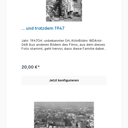
... und trotzdem 1947
Jahr: 1947Ort: unbekannter Ort, KölnBildnr. WDA46-
068 Aus anderen Bildern des Films, aus dem dieses
Foto stammt, geht hervor, dass diese Familie dabei
ist, aus einer Ruine wieder eine behelfsmäßige
Wohnung zu bauen. Trotz Zerstörung, Tod und
Verderben, trotz Hunger und Armut geht das leben
weiter und es werden Kinder geboren. Und trotz
20,00 €*
alledem wirken diese vier zuversichtlich ja sogar ein
wenig glücklich.
Jetzt konfigurieren