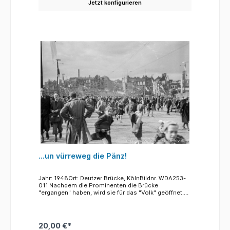
Jetzt konfigurieren
...un vürreweg die Pänz!
Jahr: 1948Ort: Deutzer Brücke, KölnBildnr. WDA253-
011 Nachdem die Prominenten die Brücke
"ergangen" haben, wird sie für das "Volk" geöffnet.
Menschenmassen laufen über die neue Brücke. Und
die Kölner Jungen und Mädchen sind die Ersten, die
jubelnd von der Brücke Besitz ergreifen.
20,00 €*