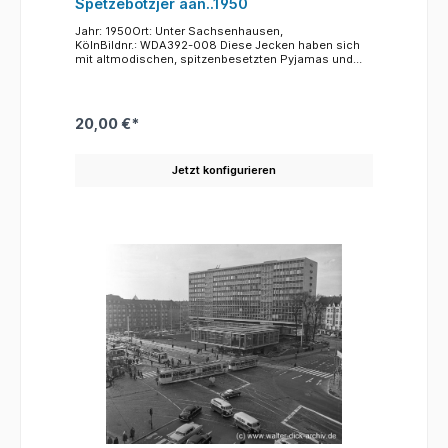
Spetzebötzjer aan..1950
Jahr: 1950Ort: Unter Sachsenhausen,
KölnBildnr.: WDA392-008 Diese Jecken haben sich
mit altmodischen, spitzenbesetzten Pyjamas und
Schlafmützen auf dem Kopf als Frauen verkleidet.
Der Karneval gibt neben dem Sapß und der Freude
die Möglichkeit sich durch Verkleidung einmal in eine
andere Identität zu versetzen. Was außerhalb der
20,00 €*
närrischen Zeit vor Allem damals, 1950, eher
Kopfschütteln und Naserümpfen verursachte, war im
Karneval immer möglich. Männer werden Frauen,
Jetzt konfigurieren
Frauen werden Männer,.jede(r) darf mal Indianer,
Chinese und auch (auch wenn das Unwort heute
nicht mehr genutzt werden darf) "Negerkopp" sein.
Nie waren Verkleidungen Formen von verstecktem
oder offenem Rassismus oder gegen etwas
gerichtet, sondern nur der Wunsch mal ein paar
Tage ganz anders zu sein. Ganz nach dem kölschem
Motto: "Jeck loss Jeck elans!" Zum Ort der
Aufnahme: Das Gebäude rechts ist das Eckgebäude
Unter Sachsenhausen / Kattenbug