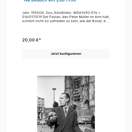
Jahr: 1950Ort: Zoo, KölnBildnr.: WDA1490-014 +
016/017/019 Der Pavian, den Peter Müller im Arm hält,
scheint nicht so zufrieden zu sein, wie der Boxer, der
zu einem Besuch in den zoo gekommen ist. Damals
und bis noch weit in die 60er Jahre war es üblich,
dass man Besuchern kleiner Zootiere in den Arm
gab. Heute unvorstellbar, denn Zootiere sind
20,00 €*
natürlich keine Schmusetiere. Der Verfasser erinnert
sich, dass bei den großen Kindefesten im Zoo immer
wieder Jungtiere aller Art zum Streicheln
Jetzt konfigurieren
herumgereicht wurden. Stress für die Jungtiere und
für die Muttertiere, denen man die Kleinen dazu
wegnehmen musste.