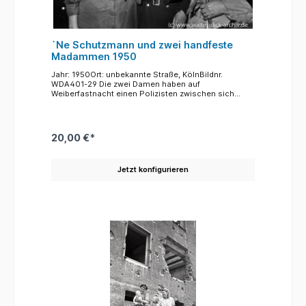
`Ne Schutzmann und zwei handfeste
Madammen 1950
Jahr: 1950Ort: unbekannte Straße, KölnBildnr.
WDA401-29 Die zwei Damen haben auf
Weiberfastnacht einen Polizisten zwischen sich
genommen. Aber dem Gesetzeshüter scheint das
nicht allzu unangenehm zu sein. Offensichtlich
haben alle viel Spass.
20,00 €*
Jetzt konfigurieren