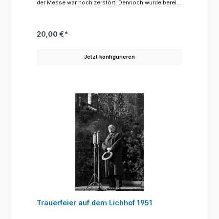
der Messe war noch zerstört. Dennoch wurde bereits
im Jahre 1947 wieder eine erste Ausstellung
veranstaltet. An der linken Seite der nord-östliche
Flankierungsturm der Hohenzollernbrücke. Dieser
Turm wie auch der größte Teil der neoromanischen
20,00 €*
Begleitarchitektur der Brücke (Architekt: Franz
Schwechten 1841-1924) wurde-im Krieg nur wenig
zerstört-in den 50er Jahren abgerissen.
Jetzt konfigurieren
Trauerfeier auf dem Lichhof 1951