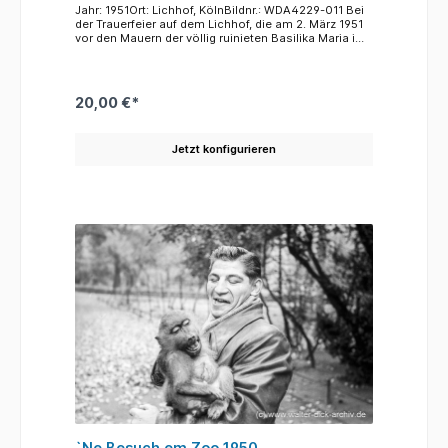
Jahr: 1951Ort: Lichhof, KölnBildnr.: WDA4229-011 Bei
der Trauerfeier auf dem Lichhof, die am 2. März 1951
vor den Mauern der völlig ruinieten Basilika Maria im
Capitol stattfand, spricht der Kölner Stadverordnete
Peter Josef Schaeven. Schaeven, der schon vor
1933 als Mitglied der Zentrumspartei
kommunalpolitisch aktiv gewesen war, hatte nach
20,00 €*
1945 die CDU in Köln mitgegründet, war
Fraktionsvorsitzender seiner Partei im im Kölner Rat
und bis zu seinem Tod 1958 Abgeordneter im
Jetzt konfigurieren
Landtag von Nordrhein-Westfalen.
`Ne Besuch em Zoo 1950