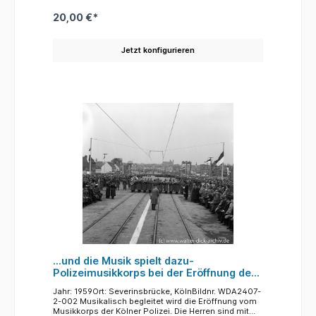
entnommen werden, um welcher Art von Belegen es
sich handelt und nach welchen Kriterien die
20,00 €*
Sortierung erfolgte. Erschwert wurde die sicher oft
monotone Arbeit durch die Tatsache, dass die
Mehrzahl der vor über sechzig Jahren einlaufenden
Jetzt konfigurieren
Belege Überweisungen, Postanweisungen,
Bargeldeinzahlungen, Telefonrechnungen - von Hand
ausgefüllt waren. Auf den verschiedenen Fotos sieht
man bei allen derartigen Tätigkeiten fast
ausschließlich Frauen.
...und die Musik spielt dazu-
Polizeimusikkorps bei der Eröffnung der
Kölner Severinsbrücke 1959
Jahr: 1959Ort: Severinsbrücke, KölnBildnr. WDA2407-
2-002 Musikalisch begleitet wird die Eröffnung vom
Musikkorps der Kölner Polizei. Die Herren sind mit