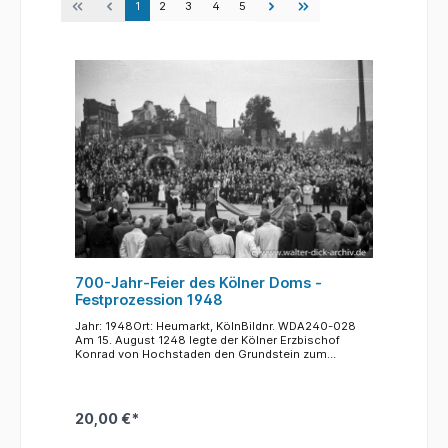
1
2
3
4
5
700-Jahr-Feier des Kölner Doms -
Festprozession 1948
Jahr: 1948Ort: Heumarkt, KölnBildnr. WDA240-028
Am 15. August 1248 legte der Kölner Erzbischof
Konrad von Hochstaden den Grundstein zum
"neuen" , zum gotischen Dom. 700 Jahre später, drei
Jahre nach Ende des zweiten Weltkrieges,
organisierte der Kölner Erzbischof Josef Frings aus
diesem Anlass eine Jubiläumsfeier. Nicht nur mit
20,00 €*
einer festlichen Prozession wurden die
Feierlichkeiten begangen, aber dieser feierliche