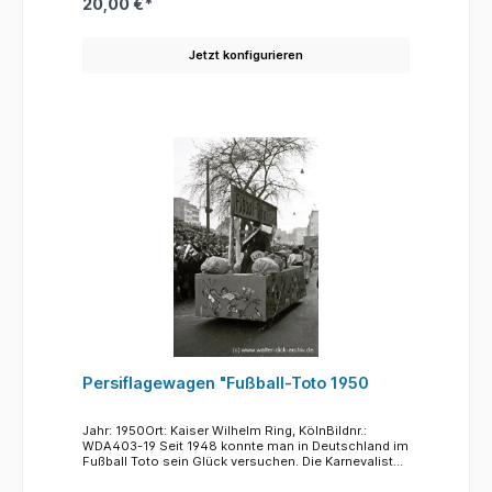
20,00 €*
aufmerksam:Ganz links, im dunklen Mantel, Jim Clark
(1936-1968), Formel 1 Weltmeister von 1963 und
1965, rechts neben Clark im hellen Mantel Colin
Jetzt konfigurieren
Chapman (1928-1982), Rennwagenkonstrukteur,
Gründer und Inhaber des Sportwagenherstellers
Lotus.
Persiflagewagen "Fußball-Toto 1950
Jahr: 1950Ort: Kaiser Wilhelm Ring, KölnBildnr.:
WDA403-19 Seit 1948 konnte man in Deutschland im
Fußball Toto sein Glück versuchen. Die Karnevalisten
haben sich des Themas angenommen. Dabei weisen