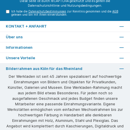
Diese Seite ist durch reCAPTCHA geschützt und es gelten die
Datenschutzrichtlinie
und
Nutzungsbedingungen
.
Ich habe die
Datenschutzbestimmungen
zur Kenntnis genommen und die
AGB
gelesen und bin mit ihnen einverstanden.
KONTAKT + ANFAHRT
Über uns
Informationen
Unsere Vorteile
Bilderrahmen aus Köln für das Rheinland
Der Werkladen ist seit 45 Jahren spezialisiert auf hochwertige
Einrahmungen von Bildern und Objekten für Privatkunden,
Künstler, Galerien und Museen. Eine Werkladen-Rahmung macht
aus jedem Bild etwas Besonderes. Für jeden noch so
ausgefallenen Geschmack und jedes Budget finden unsere
Mitarbeiter eine passende Einrahmungsvariante. Eigene
Werkstätten ermöglichen vom einfachen Wechselrahmen bis zur
hochwertigen Färbung in Handarbeit alle denkbaren
Einrahmungen mit Holz, Aluminium, Stahl und Plexiglas. Das
Angebot wird komplettiert durch Kaschierungen, Digitaldruck und