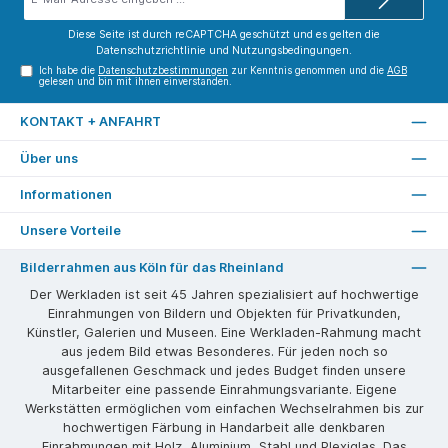
Mail-
Adresse*
Diese Seite ist durch reCAPTCHA geschützt und es gelten die
Datenschutzrichtlinie
und
Nutzungsbedingungen
.
Ich habe die
Datenschutzbestimmungen
zur Kenntnis genommen und die
AGB
gelesen und bin mit ihnen einverstanden.
KONTAKT + ANFAHRT
Über uns
Informationen
Unsere Vorteile
Bilderrahmen aus Köln für das Rheinland
Der Werkladen ist seit 45 Jahren spezialisiert auf hochwertige
Einrahmungen von Bildern und Objekten für Privatkunden,
Künstler, Galerien und Museen. Eine Werkladen-Rahmung macht
aus jedem Bild etwas Besonderes. Für jeden noch so
ausgefallenen Geschmack und jedes Budget finden unsere
Mitarbeiter eine passende Einrahmungsvariante. Eigene
Werkstätten ermöglichen vom einfachen Wechselrahmen bis zur
hochwertigen Färbung in Handarbeit alle denkbaren
Einrahmungen mit Holz, Aluminium, Stahl und Plexiglas. Das