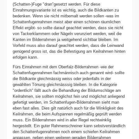
(Schatten-)Fuge "dran"gesetzt werden. Für diese
Einrahmungsvariante ist es wichtig, auch die Bildkanten zu
bedenken. Wenn sie nicht mitbemalt werden sollen -was im
Schattenfugenrahmen meist aber einen schönen räumlichen
Effekt ergibt- so sollte darauf geachtet werden, dass sie nicht
von Tackerklammern oder Nägeln verunziert werden, weil die
Kanten im Bilderrahmen ja weitgehend sichtbar bleiben. Im
Vorfeld muss also darauf geachtet werden, dass die Leinwand
genügend gross ist, das die Befestigung am Keilrahmen hinten
erfolgen kann.
Fürs Einrahmen mit dem Oberfalz-Bilderrahmen -wie der
Schattenfugenrahmen fachmännisch auch genannt wird- sollte
die Bildkante gleichmässig weiss oder jedenfalls in der
gewählten Tönung gleichmässsig bleiben. In die Kategorie
"ordentlich" fällt auch die Behandlung der Bildumschläge am
Keilrahmen, sie sollten möglichst fein und möglichst anliegend
gefertigt werden, im Schattenfugen-Bilderrahmen sieht man
eben fast alles. Dies gilt natürlich auch für die Winkligkeit des
Keilrahmen, die beim Aufspannen regelmäßig geprüft werden
muss. Ein Bilderrahmen wird in aller Regel rechtwinklig
hergestellt. Ein guter Rahmenschreiner kann sebstverständlich
den Schattenfugenrahmen noch einem schiefen Keilrahmen
anpassen, neben einen weiteren geraden Bilderrahmen