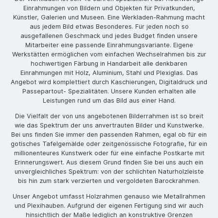
Einrahmungen von Bildern und Objekten für Privatkunden,
Künstler, Galerien und Museen. Eine Werkladen-Rahmung macht
aus jedem Bild etwas Besonderes. Für jeden noch so
ausgefallenen Geschmack und jedes Budget finden unsere
Mitarbeiter eine passende Einrahmungsvariante. Eigene
Werkstätten ermöglichen vom einfachen Wechselrahmen bis zur
hochwertigen Färbung in Handarbeit alle denkbaren
Einrahmungen mit Holz, Aluminium, Stahl und Plexiglas. Das
Angebot wird komplettiert durch Kaschierungen, Digitaldruck und
Passepartout- Spezialitäten. Unsere Kunden erhalten alle
Leistungen rund um das Bild aus einer Hand.
Die Vielfalt der von uns angebotenen Bilderrahmen ist so breit
wie das Spektrum der uns anvertrauten Bilder und Kunstwerke.
Bei uns finden Sie immer den passenden Rahmen, egal ob für ein
gotisches Tafelgemälde oder zeitgenössische Fotografie, für ein
millionenteures Kunstwerk oder für eine einfache Postkarte mit
Erinnerungswert. Aus diesem Grund finden Sie bei uns auch ein
unvergleichliches Spektrum: von der schlichten Naturholzleiste
bis hin zum stark verzierten und vergoldeten Barockrahmen.
Unser Angebot umfasst Holzrahmen genauso wie Metallrahmen
und Plexihauben. Aufgrund der eigenen Fertigung sind wir auch
hinsichtlich der Maße lediglich an konstruktive Grenzen