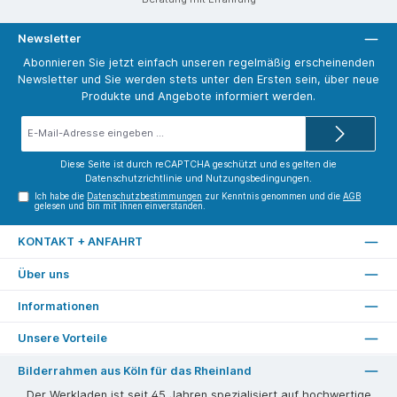
Newsletter
Abonnieren Sie jetzt einfach unseren regelmäßig erscheinenden
Newsletter und Sie werden stets unter den Ersten sein, über neue
Produkte und Angebote informiert werden.
E-
Mail-
Adresse*
Diese Seite ist durch reCAPTCHA geschützt und es gelten die
Datenschutzrichtlinie
und
Nutzungsbedingungen
.
Ich habe die
Datenschutzbestimmungen
zur Kenntnis genommen und die
AGB
gelesen und bin mit ihnen einverstanden.
KONTAKT + ANFAHRT
Über uns
Informationen
Unsere Vorteile
Bilderrahmen aus Köln für das Rheinland
Der Werkladen ist seit 45 Jahren spezialisiert auf hochwertige