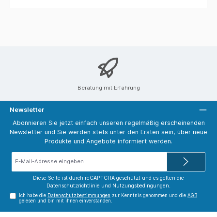
Beratung mit Erfahrung
Newsletter
Abonnieren Sie jetzt einfach unseren regelmäßig erscheinenden
Newsletter und Sie werden stets unter den Ersten sein, über neue
Produkte und Angebote informiert werden.
E-
Mail-
Adresse*
Diese Seite ist durch reCAPTCHA geschützt und es gelten die
Datenschutzrichtlinie
und
Nutzungsbedingungen
.
Ich habe die
Datenschutzbestimmungen
zur Kenntnis genommen und die
AGB
gelesen und bin mit ihnen einverstanden.