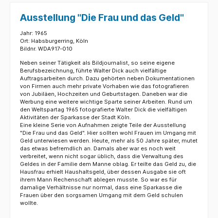
Ausstellung "Die Frau und das Geld"
Jahr: 1965
Ort: Habsburgerring, Köln
Bildnr. WDA917-010
Neben seiner Tätigkeit als Bildjournalist, so seine eigene
Berufsbezeichnung, führte Walter Dick auch vielfältige
Auftragsarbeiten durch. Dazu gehörten neben Dokumentationen
von Firmen auch mehr private Vorhaben wie das fotografieren
von Jubiläen, Hochzeiten und Geburtstagen. Daneben war die
Werbung eine weitere wichtige Sparte seiner Arbeiten. Rund um
den Weltspartag 1965 fotografierte Walter Dick die vielfältigen
Aktivitäten der Sparkasse der Stadt Köln.
Eine kleine Serie von Aufnahmen zeigte Teile der Ausstellung
"Die Frau und das Geld". Hier sollten wohl Frauen im Umgang mit
Geld unterwiesen werden. Heute, mehr als 50 Jahre später, mutet
das etwas befremdlich an. Damals aber war es noch weit
verbreitet, wenn nicht sogar üblich, dass die Verwaltung des
Geldes in der Familie dem Manne oblag. Er teilte das Geld zu, die
Hausfrau erhielt Haushaltsgeld, über dessen Ausgabe sie oft
ihrem Mann Rechenschaft ablegen musste. So war es für
damalige Verhältnisse nur normal, dass eine Sparkasse die
Frauen über den sorgsamen Umgang mit dem Geld schulen
wollte.