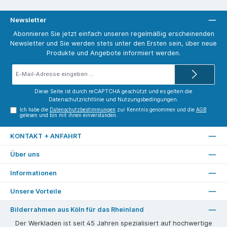
Newsletter
Abonnieren Sie jetzt einfach unseren regelmäßig erscheinenden
Newsletter und Sie werden stets unter den Ersten sein, über neue
Produkte und Angebote informiert werden.
E-
Mail-
Adresse*
Diese Seite ist durch reCAPTCHA geschützt und es gelten die
Datenschutzrichtlinie
und
Nutzungsbedingungen
.
Ich habe die
Datenschutzbestimmungen
zur Kenntnis genommen und die
AGB
gelesen und bin mit ihnen einverstanden.
KONTAKT + ANFAHRT
Über uns
Informationen
Unsere Vorteile
Bilderrahmen aus Köln für das Rheinland
Der Werkladen ist seit 45 Jahren spezialisiert auf hochwertige