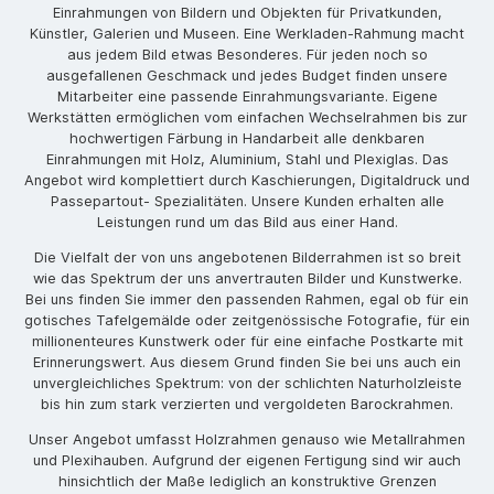
Einrahmungen von Bildern und Objekten für Privatkunden,
Künstler, Galerien und Museen. Eine Werkladen-Rahmung macht
aus jedem Bild etwas Besonderes. Für jeden noch so
ausgefallenen Geschmack und jedes Budget finden unsere
Mitarbeiter eine passende Einrahmungsvariante. Eigene
Werkstätten ermöglichen vom einfachen Wechselrahmen bis zur
hochwertigen Färbung in Handarbeit alle denkbaren
Einrahmungen mit Holz, Aluminium, Stahl und Plexiglas. Das
Angebot wird komplettiert durch Kaschierungen, Digitaldruck und
Passepartout- Spezialitäten. Unsere Kunden erhalten alle
Leistungen rund um das Bild aus einer Hand.
Die Vielfalt der von uns angebotenen Bilderrahmen ist so breit
wie das Spektrum der uns anvertrauten Bilder und Kunstwerke.
Bei uns finden Sie immer den passenden Rahmen, egal ob für ein
gotisches Tafelgemälde oder zeitgenössische Fotografie, für ein
millionenteures Kunstwerk oder für eine einfache Postkarte mit
Erinnerungswert. Aus diesem Grund finden Sie bei uns auch ein
unvergleichliches Spektrum: von der schlichten Naturholzleiste
bis hin zum stark verzierten und vergoldeten Barockrahmen.
Unser Angebot umfasst Holzrahmen genauso wie Metallrahmen
und Plexihauben. Aufgrund der eigenen Fertigung sind wir auch
hinsichtlich der Maße lediglich an konstruktive Grenzen