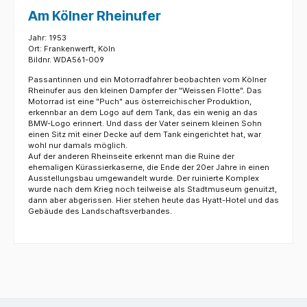
Am Kölner Rheinufer
Jahr: 1953
Ort: Frankenwerft, Köln
Bildnr. WDA561-009
Passantinnen und ein Motorradfahrer beobachten vom Kölner
Rheinufer aus den kleinen Dampfer der "Weissen Flotte". Das
Motorrad ist eine "Puch" aus österreichischer Produktion,
erkennbar an dem Logo auf dem Tank, das ein wenig an das
BMW-Logo erinnert. Und dass der Vater seinem kleinen Sohn
einen Sitz mit einer Decke auf dem Tank eingerichtet hat, war
wohl nur damals möglich.
Auf der anderen Rheinseite erkennt man die Ruine der
ehemaligen Kürassierkaserne, die Ende der 20er Jahre in einen
Ausstellungsbau umgewandelt wurde. Der ruinierte Komplex
wurde nach dem Krieg noch teilweise als Stadtmuseum genuitzt,
dann aber abgerissen. Hier stehen heute das Hyatt-Hotel und das
Gebäude des Landschaftsverbandes.