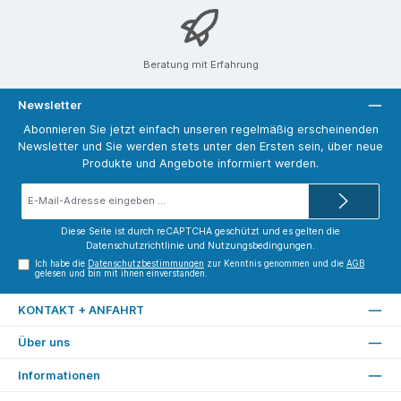
Beratung mit Erfahrung
Newsletter
Abonnieren Sie jetzt einfach unseren regelmäßig erscheinenden
Newsletter und Sie werden stets unter den Ersten sein, über neue
Produkte und Angebote informiert werden.
E-
Mail-
Adresse*
Diese Seite ist durch reCAPTCHA geschützt und es gelten die
Datenschutzrichtlinie
und
Nutzungsbedingungen
.
Ich habe die
Datenschutzbestimmungen
zur Kenntnis genommen und die
AGB
gelesen und bin mit ihnen einverstanden.
KONTAKT + ANFAHRT
Über uns
Informationen