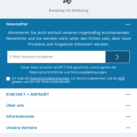
Beratung mit Erfahrung
Newsletter
Abonnieren Sie jetzt einfach unseren regelmäßig erscheinenden
Newsletter und Sie werden stets unter den Ersten sein, über neue
Produkte und Angebote informiert werden.
E-
Mail-
Adresse*
Diese Seite ist durch reCAPTCHA geschützt und es gelten die
Datenschutzrichtlinie
und
Nutzungsbedingungen
.
Ich habe die
Datenschutzbestimmungen
zur Kenntnis genommen und die
AGB
gelesen und bin mit ihnen einverstanden.
KONTAKT + ANFAHRT
Über uns
Informationen
Unsere Vorteile