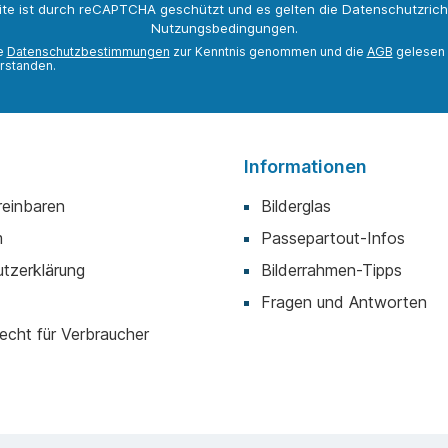
ite ist durch reCAPTCHA geschützt und es gelten die
Datenschutzricht
Nutzungsbedingungen
.
ie
Datenschutzbestimmungen
zur Kenntnis genommen und die
AGB
gelesen 
rstanden.
Informationen
reinbaren
Bilderglas
m
Passepartout-Infos
tzerklärung
Bilderrahmen-Tipps
Fragen und Antworten
echt für Verbraucher