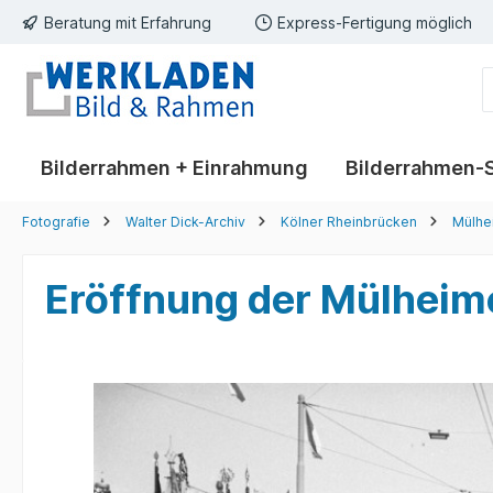
Beratung mit Erfahrung
Express-Fertigung möglich
springen
Zur Hauptnavigation springen
Bilderrahmen + Einrahmung
Bilderrahmen-
Fotografie
Walter Dick-Archiv
Kölner Rheinbrücken
Mülhe
Eröffnung der Mülheim
Bildergalerie überspringen