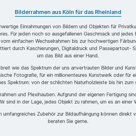
Bilderrahmen aus Köln für das Rheinland
ochwertige Einrahmungen von Bildern und Objekten für Privatk
s. Für jeden noch so ausgefallenen Geschmack und jedes B
 vom einfachen Wechselrahmen bis zur hochwertigen Färbung
ttiert durch Kaschierungen, Digitaldruck und Passepartout- Sp
um das Bild aus einer Hand.
o breit wie das Spektrum der uns anvertrauten Bilder und Ku
ische Fotografie, für ein millionenteures Kunstwerk oder für 
ches Spektrum: von der schlichten Naturholzleiste bis hin zu
men und Plexihauben. Aufgrund der eigenen Fertigung sind w
r sind in der Lage, jedes Objekt zu rahmen, um es an einer 
ein umfangreiches Zubehör zur Bildaufhängung können direkt 
beraten Sie gerne.