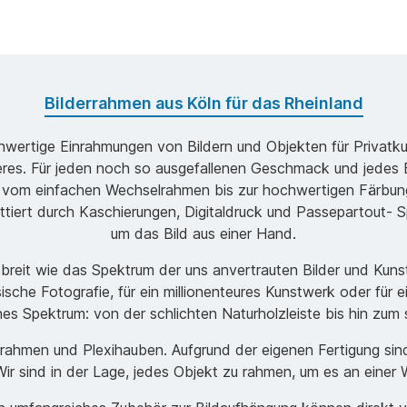
Bilderrahmen aus Köln für das Rheinland
ochwertige Einrahmungen von Bildern und Objekten für Privatk
s. Für jeden noch so ausgefallenen Geschmack und jedes B
 vom einfachen Wechselrahmen bis zur hochwertigen Färbung
ttiert durch Kaschierungen, Digitaldruck und Passepartout- Sp
um das Bild aus einer Hand.
o breit wie das Spektrum der uns anvertrauten Bilder und Ku
ische Fotografie, für ein millionenteures Kunstwerk oder für 
ches Spektrum: von der schlichten Naturholzleiste bis hin zu
men und Plexihauben. Aufgrund der eigenen Fertigung sind w
r sind in der Lage, jedes Objekt zu rahmen, um es an einer 