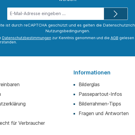
E-
Mail-
Adresse*
ite ist durch reCAPTCHA geschützt und es gelten die
Datenschutzricht
Nutzungsbedingungen
.
ie
Datenschutzbestimmungen
zur Kenntnis genommen und die
AGB
gelesen 
rstanden.
Informationen
reinbaren
Bilderglas
m
Passepartout-Infos
tzerklärung
Bilderrahmen-Tipps
Fragen und Antworten
echt für Verbraucher