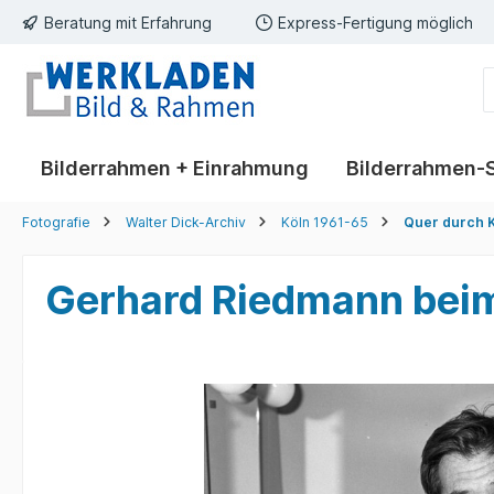
Beratung mit Erfahrung
Express-Fertigung möglich
springen
Zur Hauptnavigation springen
Bilderrahmen + Einrahmung
Bilderrahmen-
Fotografie
Walter Dick-Archiv
Köln 1961-65
Quer durch K
Gerhard Riedmann beim
Bildergalerie überspringen