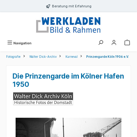
alt springen
Beratung mit Erfahrung
Navigation
Fotografie
Walter Dick-Archiv
Karneval
Prinzengarde Köln 1906 e.V.
Die Prinzengarde im Kölner Hafen
1950
Bildergalerie überspringen