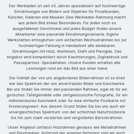
Der Werkladen ist seit 45 Jahren spezialisiert auf hochwertige
Einrahmungen von Bildern und Objekten für Privatkunden,
Künstler, Galerien und Museen. Eine Werkladen-Rahmung macht
aus jedem Bild etwas Besonderes. Für jeden noch so
ausgefallenen Geschmack und jedes Budget finden unsere
Mitarbeiter eine passende Einrahmungsvariante. Eigene
Werkstätten ermöglichen vom einfachen Wechselrahmen bis zur
hochwertigen Färbung in Handarbeit alle denkbaren
Einrahmungen mit Holz, Aluminium, Stahl und Plexiglas. Das
Angebot wird komplettiert durch Kaschierungen, Digitaldruck und
Passepartout- Spezialitäten. Unsere Kunden erhalten alle
Leistungen rund um das Bild aus einer Hand.
Die Vielfalt der von uns angebotenen Bilderrahmen ist so breit
wie das Spektrum der uns anvertrauten Bilder und Kunstwerke.
Bei uns finden Sie immer den passenden Rahmen, egal ob für ein
gotisches Tafelgemälde oder zeitgenössische Fotografie, für ein
millionenteures Kunstwerk oder für eine einfache Postkarte mit
Erinnerungswert. Aus diesem Grund finden Sie bei uns auch ein
unvergleichliches Spektrum: von der schlichten Naturholzleiste
bis hin zum stark verzierten und vergoldeten Barockrahmen.
Unser Angebot umfasst Holzrahmen genauso wie Metallrahmen
und Plexihauben. Aufgrund der eigenen Fertigung sind wir auch