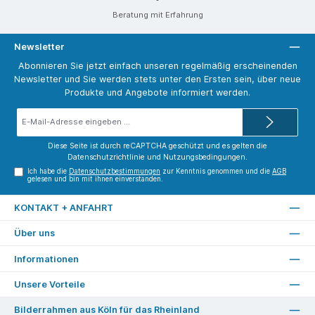
Beratung mit Erfahrung
Newsletter
Abonnieren Sie jetzt einfach unseren regelmäßig erscheinenden
Newsletter und Sie werden stets unter den Ersten sein, über neue
Produkte und Angebote informiert werden.
E-
Mail-
Adresse*
Diese Seite ist durch reCAPTCHA geschützt und es gelten die
Datenschutzrichtlinie
und
Nutzungsbedingungen
.
Ich habe die
Datenschutzbestimmungen
zur Kenntnis genommen und die
AGB
gelesen und bin mit ihnen einverstanden.
KONTAKT + ANFAHRT
Über uns
Informationen
Unsere Vorteile
Bilderrahmen aus Köln für das Rheinland