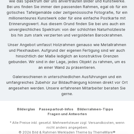
wie das Spektrum der uns anvertrauten Bilder und Kunstwerke.
Bei uns finden Sie immer den passenden Rahmen, egal ob für ein
gotisches Tafelgemälde oder zeitgenössische Fotografie, für ein
millionenteures Kunstwerk oder für eine einfache Postkarte mit
Erinnerungswert. Aus diesem Grund finden Sie bei uns auch ein
unvergleichliches Spektrum: von der schlichten Naturholzleiste
bis hin zum stark verzierten und vergoldeten Barockrahmen.
Unser Angebot umfasst Holzrahmen genauso wie Metallrahmen
und Plexihauben. Aufgrund der eigenen Fertigung sind wir auch
hinsichtlich der Maße lediglich an konstruktive Grenzen
gebunden. Wir sind in der Lage, jedes Objekt zu rahmen, um es
an einer Wand zu präsentieren.
Galerieschienen in unterschiedlichen Ausführungen und ein
umfangreiches Zubehör zur Bildaufhängung können direkt vor Ort
angesehen werden. Unsere erfahrenen Mitarbeiter beraten Sie
gerne.
Bilderglas
Passepartout-Infos
Bilderrahmen-Tipps
Fragen und Antworten
* Alle Preise inkl. gesetzl. Mehrwertsteuer zzgl.
Versandkosten
, wenn
nicht anders angegeben.
© 2026 Bild & Rahmen Werkladen Theme by
ThemeWare®