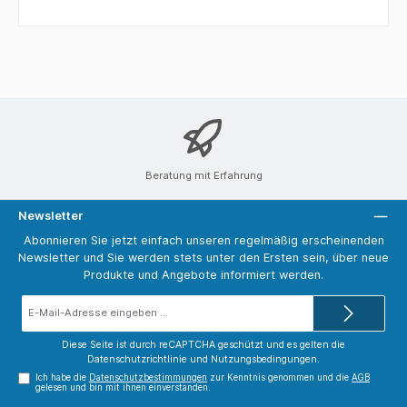
Beratung mit Erfahrung
Newsletter
Abonnieren Sie jetzt einfach unseren regelmäßig erscheinenden
Newsletter und Sie werden stets unter den Ersten sein, über neue
Produkte und Angebote informiert werden.
E-
Mail-
Adresse*
Diese Seite ist durch reCAPTCHA geschützt und es gelten die
Datenschutzrichtlinie
und
Nutzungsbedingungen
.
Ich habe die
Datenschutzbestimmungen
zur Kenntnis genommen und die
AGB
gelesen und bin mit ihnen einverstanden.