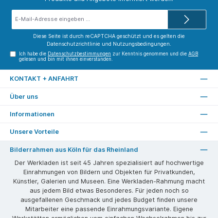
E-
Mail-
Adresse*
Diese Seite ist durch reCAPTCHA geschützt und es gelten die
Datenschutzrichtlinie
und
Nutzungsbedingungen
.
Ich habe die
Datenschutzbestimmungen
zur Kenntnis genommen und die
AGB
gelesen und bin mit ihnen einverstanden.
KONTAKT + ANFAHRT
Über uns
Informationen
Unsere Vorteile
Bilderrahmen aus Köln für das Rheinland
Der Werkladen ist seit 45 Jahren spezialisiert auf hochwertige
Einrahmungen von Bildern und Objekten für Privatkunden,
Künstler, Galerien und Museen. Eine Werkladen-Rahmung macht
aus jedem Bild etwas Besonderes. Für jeden noch so
ausgefallenen Geschmack und jedes Budget finden unsere
Mitarbeiter eine passende Einrahmungsvariante. Eigene