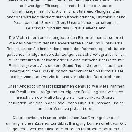
Werkstätten ermöglichen vom einfachen Wechselrahmen bis zur
hochwertigen Färbung in Handarbeit alle denkbaren
Einrahmungen mit Holz, Aluminium, Stahl und Plexiglas. Das
Angebot wird komplettiert durch Kaschierungen, Digitaldruck und
Passepartout- Spezialitäten. Unsere Kunden erhalten alle
Leistungen rund um das Bild aus einer Hand.
Die Vielfalt der von uns angebotenen Bilderrahmen ist so breit
wie das Spektrum der uns anvertrauten Bilder und Kunstwerke.
Bei uns finden Sie immer den passenden Rahmen, egal ob für ein
gotisches Tafelgemälde oder zeitgenössische Fotografie, für ein
millionenteures Kunstwerk oder für eine einfache Postkarte mit
Erinnerungswert. Aus diesem Grund finden Sie bei uns auch ein
unvergleichliches Spektrum: von der schlichten Naturholzleiste
bis hin zum stark verzierten und vergoldeten Barockrahmen.
Unser Angebot umfasst Holzrahmen genauso wie Metallrahmen
und Plexihauben. Aufgrund der eigenen Fertigung sind wir auch
hinsichtlich der Maße lediglich an konstruktive Grenzen
gebunden. Wir sind in der Lage, jedes Objekt zu rahmen, um es
an einer Wand zu präsentieren.
Galerieschienen in unterschiedlichen Ausführungen und ein
umfangreiches Zubehör zur Bildaufhängung können direkt vor Ort
angesehen werden. Unsere erfahrenen Mitarbeiter beraten Sie