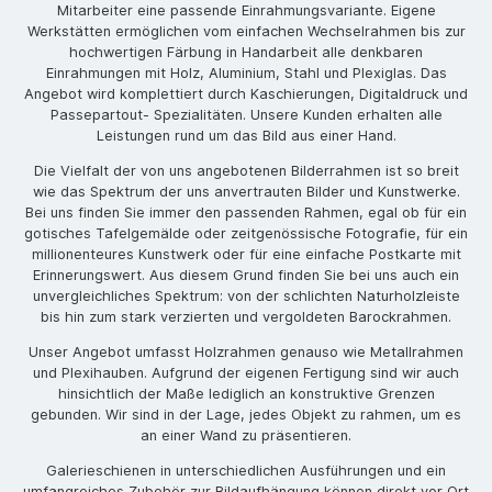
Mitarbeiter eine passende Einrahmungsvariante. Eigene
Werkstätten ermöglichen vom einfachen Wechselrahmen bis zur
hochwertigen Färbung in Handarbeit alle denkbaren
Einrahmungen mit Holz, Aluminium, Stahl und Plexiglas. Das
Angebot wird komplettiert durch Kaschierungen, Digitaldruck und
Passepartout- Spezialitäten. Unsere Kunden erhalten alle
Leistungen rund um das Bild aus einer Hand.
Die Vielfalt der von uns angebotenen Bilderrahmen ist so breit
wie das Spektrum der uns anvertrauten Bilder und Kunstwerke.
Bei uns finden Sie immer den passenden Rahmen, egal ob für ein
gotisches Tafelgemälde oder zeitgenössische Fotografie, für ein
millionenteures Kunstwerk oder für eine einfache Postkarte mit
Erinnerungswert. Aus diesem Grund finden Sie bei uns auch ein
unvergleichliches Spektrum: von der schlichten Naturholzleiste
bis hin zum stark verzierten und vergoldeten Barockrahmen.
Unser Angebot umfasst Holzrahmen genauso wie Metallrahmen
und Plexihauben. Aufgrund der eigenen Fertigung sind wir auch
hinsichtlich der Maße lediglich an konstruktive Grenzen
gebunden. Wir sind in der Lage, jedes Objekt zu rahmen, um es
an einer Wand zu präsentieren.
Galerieschienen in unterschiedlichen Ausführungen und ein
umfangreiches Zubehör zur Bildaufhängung können direkt vor Ort