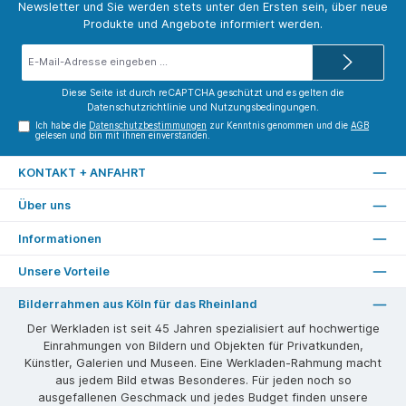
Newsletter und Sie werden stets unter den Ersten sein, über neue
Produkte und Angebote informiert werden.
E-
Mail-
Adresse*
Diese Seite ist durch reCAPTCHA geschützt und es gelten die
Datenschutzrichtlinie
und
Nutzungsbedingungen
.
Ich habe die
Datenschutzbestimmungen
zur Kenntnis genommen und die
AGB
gelesen und bin mit ihnen einverstanden.
KONTAKT + ANFAHRT
Über uns
Informationen
Unsere Vorteile
Bilderrahmen aus Köln für das Rheinland
Der Werkladen ist seit 45 Jahren spezialisiert auf hochwertige
Einrahmungen von Bildern und Objekten für Privatkunden,
Künstler, Galerien und Museen. Eine Werkladen-Rahmung macht
aus jedem Bild etwas Besonderes. Für jeden noch so
ausgefallenen Geschmack und jedes Budget finden unsere