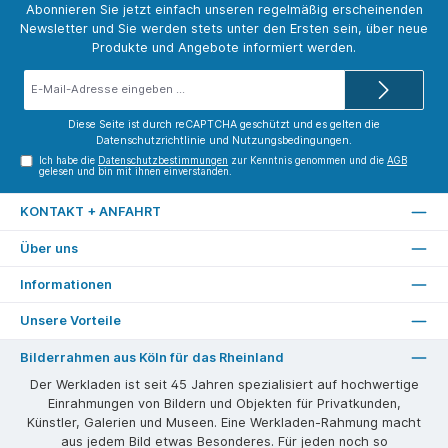
Abonnieren Sie jetzt einfach unseren regelmäßig erscheinenden
Newsletter und Sie werden stets unter den Ersten sein, über neue
Produkte und Angebote informiert werden.
E-
Mail-
Adresse*
Diese Seite ist durch reCAPTCHA geschützt und es gelten die
Datenschutzrichtlinie
und
Nutzungsbedingungen
.
Ich habe die
Datenschutzbestimmungen
zur Kenntnis genommen und die
AGB
gelesen und bin mit ihnen einverstanden.
KONTAKT + ANFAHRT
Über uns
Informationen
Unsere Vorteile
Bilderrahmen aus Köln für das Rheinland
Der Werkladen ist seit 45 Jahren spezialisiert auf hochwertige
Einrahmungen von Bildern und Objekten für Privatkunden,
Künstler, Galerien und Museen. Eine Werkladen-Rahmung macht
aus jedem Bild etwas Besonderes. Für jeden noch so