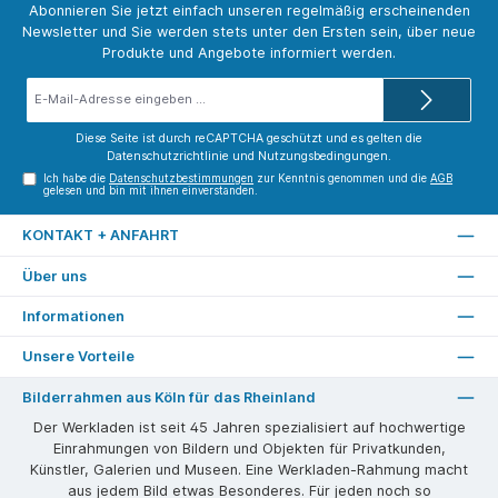
Abonnieren Sie jetzt einfach unseren regelmäßig erscheinenden
Newsletter und Sie werden stets unter den Ersten sein, über neue
Produkte und Angebote informiert werden.
E-
Mail-
Adresse*
Diese Seite ist durch reCAPTCHA geschützt und es gelten die
Datenschutzrichtlinie
und
Nutzungsbedingungen
.
Ich habe die
Datenschutzbestimmungen
zur Kenntnis genommen und die
AGB
gelesen und bin mit ihnen einverstanden.
KONTAKT + ANFAHRT
Über uns
Informationen
Unsere Vorteile
Bilderrahmen aus Köln für das Rheinland
Der Werkladen ist seit 45 Jahren spezialisiert auf hochwertige
Einrahmungen von Bildern und Objekten für Privatkunden,
Künstler, Galerien und Museen. Eine Werkladen-Rahmung macht
aus jedem Bild etwas Besonderes. Für jeden noch so