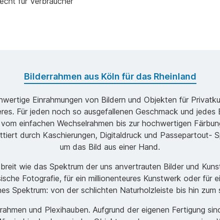
echt für Verbraucher
Bilderrahmen aus Köln für das Rheinland
ochwertige Einrahmungen von Bildern und Objekten für Privatk
s. Für jeden noch so ausgefallenen Geschmack und jedes B
 vom einfachen Wechselrahmen bis zur hochwertigen Färbung
ttiert durch Kaschierungen, Digitaldruck und Passepartout- Sp
um das Bild aus einer Hand.
o breit wie das Spektrum der uns anvertrauten Bilder und Ku
ische Fotografie, für ein millionenteures Kunstwerk oder für 
ches Spektrum: von der schlichten Naturholzleiste bis hin zu
men und Plexihauben. Aufgrund der eigenen Fertigung sind w