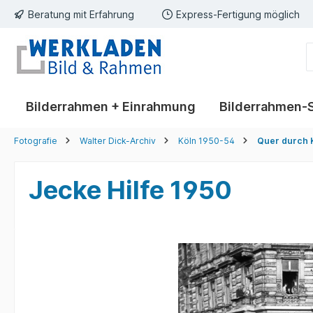
Beratung mit Erfahrung
Express-Fertigung möglich
springen
Zur Hauptnavigation springen
Bilderrahmen + Einrahmung
Bilderrahmen-
Fotografie
Walter Dick-Archiv
Köln 1950-54
Quer durch 
Jecke Hilfe 1950
Bildergalerie überspringen