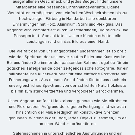
ausgefallenen Geschmack und jedes Budget finden unsere
Mitarbeiter eine passende Einrahmungsvariante. Eigene
Werkstätten ermöglichen vom einfachen Wechselrahmen bis zur
hochwertigen Färbung in Handarbeit alle denkbaren
Einrahmungen mit Holz, Aluminium, Stahl und Plexiglas. Das
Angebot wird komplettiert durch Kaschierungen, Digitaldruck und
Passepartout- Spezialitäten. Unsere Kunden erhalten alle
Leistungen rund um das Bild aus einer Hand.
Die Vielfalt der von uns angebotenen Bilderrahmen ist so breit
wie das Spektrum der uns anvertrauten Bilder und Kunstwerke.
Bei uns finden Sie immer den passenden Rahmen, egal ob für ein
gotisches Tafelgemälde oder zeitgenössische Fotografie, für ein
millionenteures Kunstwerk oder für eine einfache Postkarte mit
Erinnerungswert. Aus diesem Grund finden Sie bei uns auch ein
unvergleichliches Spektrum: von der schlichten Naturholzleiste
bis hin zum stark verzierten und vergoldeten Barockrahmen.
Unser Angebot umfasst Holzrahmen genauso wie Metallrahmen
und Plexihauben. Aufgrund der eigenen Fertigung sind wir auch
hinsichtlich der Maße lediglich an konstruktive Grenzen
gebunden. Wir sind in der Lage, jedes Objekt zu rahmen, um es
an einer Wand zu präsentieren.
Galerieschienen in unterschiedlichen Ausführungen und ein