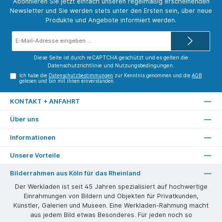
Abonnieren Sie jetzt einfach unseren regelmäßig erscheinenden
Newsletter und Sie werden stets unter den Ersten sein, über neue
Produkte und Angebote informiert werden.
E-
Mail-
Adresse*
Diese Seite ist durch reCAPTCHA geschützt und es gelten die
Datenschutzrichtlinie
und
Nutzungsbedingungen
.
Ich habe die
Datenschutzbestimmungen
zur Kenntnis genommen und die
AGB
gelesen und bin mit ihnen einverstanden.
KONTAKT + ANFAHRT
Über uns
Informationen
Unsere Vorteile
Bilderrahmen aus Köln für das Rheinland
Der Werkladen ist seit 45 Jahren spezialisiert auf hochwertige
Einrahmungen von Bildern und Objekten für Privatkunden,
Künstler, Galerien und Museen. Eine Werkladen-Rahmung macht
aus jedem Bild etwas Besonderes. Für jeden noch so