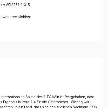
er:
WDA351-1-015
t weiterempfehlen:
nternationalen Spiele des 1. FC Köln ist festgehalten, dass
 Ergebnis lautete 7:4 für die Österreicher. Wichtig war
achten. In ein Land, dass sich den südlichen Nachbarn 1938