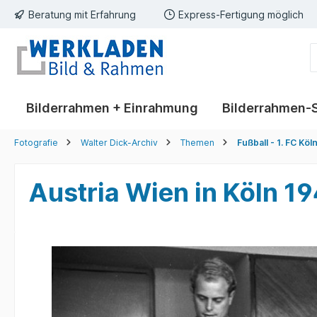
Beratung mit Erfahrung
Express-Fertigung möglich
springen
Zur Hauptnavigation springen
Bilderrahmen + Einrahmung
Bilderrahmen-
Fotografie
Walter Dick-Archiv
Themen
Fußball - 1. FC Köl
Austria Wien in Köln 1
Bildergalerie überspringen