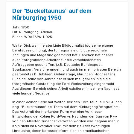
Der "Buckeltaunus" auf dem
Nürburgring 1950
Jahr: 1950
Ort: Nürburgring, Adenau
Bildnr.: WDA2896-1-025
Walter Dick war in erster Linie Bildjournalist (so seine eigene
Berufsbezeichnung), der für regionale und überregionale
Zeitungen und Magazine gearbeitet hat. Daneben hat er aber
auch fotografische Arbeiten für die verschiedensten
Auftraggeber geschaffen. (z.B. Deutsche Bundespost,
Sparkassen, Versicherungen) und auch im mehr privaten Bereich
gearbeitet (z.B. Jubiläen, Geburtstage, Ehrungen, Hochzeiten).
Für eine Reihe von Jahren hat er sich maßgeblich in die die
fotografische Gestaltung der Ford-Werkszeitung eingebracht.
Aus diesem Bereich seiner Arbeit existieren in seinem Nachlass
viele hundert Negative.
In einer kleinen Serie hat Walter Dick den Ford Taunus G 93 A, den
sog. "Buckeltaunus" bei Tests auf dem Nürburgring fotografiert.
Das Auto mit der markanten Form war eine Vorkriegs-
Entwicklung der Kölner Ford-Werke. Nachdem der Bau von Pkw
von den Allierten zunächst verboten worden war, begann man in
Köln Niehl im November 1948 mit dem Bau der zweitürigen
Limousine, deren Karosserieform sich an amerikanischen