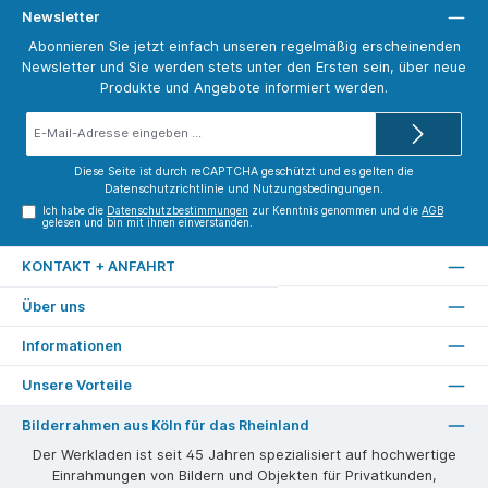
Newsletter
Abonnieren Sie jetzt einfach unseren regelmäßig erscheinenden
Newsletter und Sie werden stets unter den Ersten sein, über neue
Produkte und Angebote informiert werden.
E-
Mail-
Adresse*
Diese Seite ist durch reCAPTCHA geschützt und es gelten die
Datenschutzrichtlinie
und
Nutzungsbedingungen
.
Ich habe die
Datenschutzbestimmungen
zur Kenntnis genommen und die
AGB
gelesen und bin mit ihnen einverstanden.
KONTAKT + ANFAHRT
Über uns
Informationen
Unsere Vorteile
Bilderrahmen aus Köln für das Rheinland
Der Werkladen ist seit 45 Jahren spezialisiert auf hochwertige
Einrahmungen von Bildern und Objekten für Privatkunden,