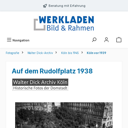
alt springen
Beratung mit Erfahrung
Navigation
Fotografie
Walter Dick-Archiv
Köln bis 1945
Köln vor 1939
Auf dem Rudolfplatz 1938
Bildergalerie überspringen