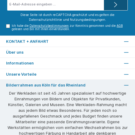
E-
Mail-
Adresse*
Diese Seite ist durch reCAPTCHA geschützt und es gelten die
Datenschutzrichtlinie
und
Nutzungsbedingungen
.
Ich habe die
Datenschutzbestimmungen
zur Kenntnis genommen und die
AGB
gelesen und bin mit ihnen einverstanden.
KONTAKT + ANFAHRT
Über uns
Informationen
Unsere Vorteile
Bilderrahmen aus Köln für das Rheinland
Der Werkladen ist seit 45 Jahren spezialisiert auf hochwertige
Einrahmungen von Bildern und Objekten für Privatkunden,
Künstler, Galerien und Museen. Eine Werkladen-Rahmung macht
aus jedem Bild etwas Besonderes. Für jeden noch so
ausgefallenen Geschmack und jedes Budget finden unsere
Mitarbeiter eine passende Einrahmungsvariante. Eigene
Werkstätten ermöglichen vom einfachen Wechselrahmen bis zur
hochwertigen Färbung in Handarbeit alle denkbaren