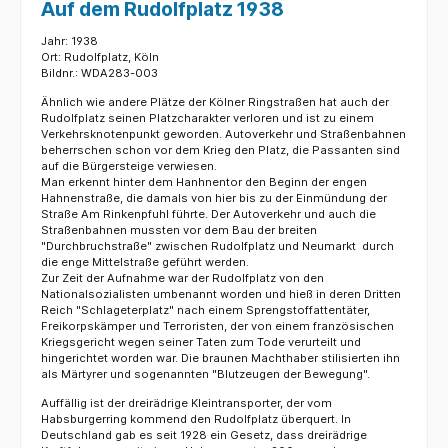
Auf dem Rudolfplatz 1938
Jahr: 1938
Ort: Rudolfplatz, Köln
Bildnr.: WDA283-003
Ähnlich wie andere Plätze der Kölner Ringstraßen hat auch der
Rudolfplatz seinen Platzcharakter verloren und ist zu einem
Verkehrsknotenpunkt geworden. Autoverkehr und Straßenbahnen
beherrschen schon vor dem Krieg den Platz, die Passanten sind
auf die Bürgersteige verwiesen.
Man erkennt hinter dem Hanhnentor den Beginn der engen
Hahnenstraße, die damals von hier bis zu der Einmündung der
Straße Am Rinkenpfuhl führte. Der Autoverkehr und auch die
Straßenbahnen mussten vor dem Bau der breiten
"Durchbruchstraße" zwischen Rudolfplatz und Neumarkt durch
die enge Mittelstraße geführt werden.
Zur Zeit der Aufnahme war der Rudolfplatz von den
Nationalsozialisten umbenannt worden und hieß in deren Dritten
Reich "Schlageterplatz" nach einem Sprengstoffattentäter,
Freikorpskämper und Terroristen, der von einem französischen
Kriegsgericht wegen seiner Taten zum Tode verurteilt und
hingerichtet worden war. Die braunen Machthaber stilisierten ihn
als Märtyrer und sogenannten "Blutzeugen der Bewegung".
Auffällig ist der dreirädrige Kleintransporter, der vom
Habsburgerring kommend den Rudolfplatz überquert. In
Deutschland gab es seit 1928 ein Gesetz, dass dreirädrige