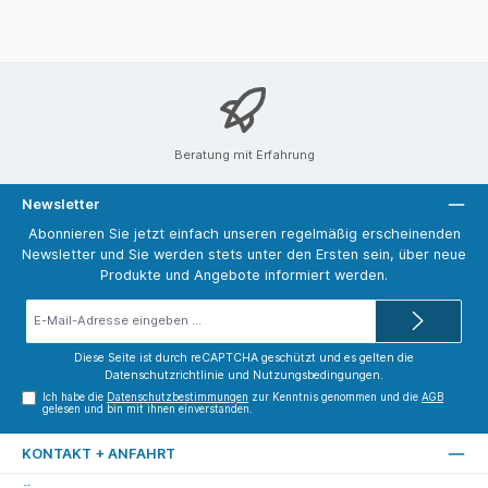
Beratung mit Erfahrung
Newsletter
Abonnieren Sie jetzt einfach unseren regelmäßig erscheinenden
Newsletter und Sie werden stets unter den Ersten sein, über neue
Produkte und Angebote informiert werden.
E-
Mail-
Adresse*
Diese Seite ist durch reCAPTCHA geschützt und es gelten die
Datenschutzrichtlinie
und
Nutzungsbedingungen
.
Ich habe die
Datenschutzbestimmungen
zur Kenntnis genommen und die
AGB
gelesen und bin mit ihnen einverstanden.
KONTAKT + ANFAHRT