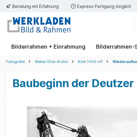
Beratung mit Erfahrung
Express-Fertigung möglich
springen
Zur Hauptnavigation springen
Bilderrahmen + Einrahmung
Bilderrahmen-
Fotografie
Walter Dick-Archiv
Köln 1945-49
Wiederaufba
Baubeginn der Deutzer
Bildergalerie überspringen