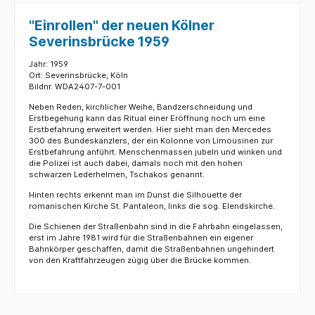
"Einrollen" der neuen Kölner
Severinsbrücke 1959
Jahr: 1959
Ort: Severinsbrücke, Köln
Bildnr. WDA2407-7-001
Neben Reden, kirchlicher Weihe, Bandzerschneidung und
Erstbegehung kann das Ritual einer Eröffnung noch um eine
Erstbefahrung erweitert werden. Hier sieht man den Mercedes
300 des Bundeskanzlers, der ein Kolonne von Limousinen zur
Erstbefahrung anführt. Menschenmassen jubeln und winken und
die Polizei ist auch dabei, damals noch mit den hohen
schwarzen Lederhelmen, Tschakos genannt.
Hinten rechts erkennt man im Dunst die Silhouette der
romanischen Kirche St. Pantaleon, links die sog. Elendskirche.
Die Schienen der Straßenbahn sind in die Fahrbahn eingelassen,
erst im Jahre 1981 wird für die Straßenbahnen ein eigener
Bahnkörper geschaffen, damit die Straßenbahnen ungehindert
von den Kraftfahrzeugen zügig über die Brücke kommen.