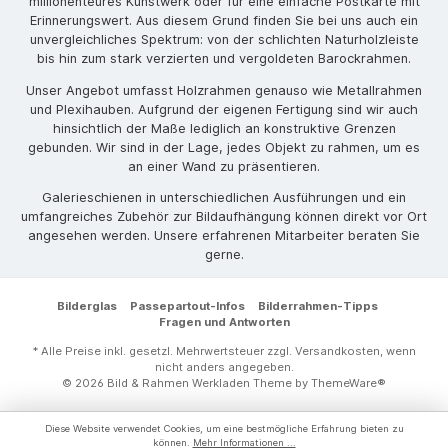
millionenteures Kunstwerk oder für eine einfache Postkarte mit
Erinnerungswert. Aus diesem Grund finden Sie bei uns auch ein
unvergleichliches Spektrum: von der schlichten Naturholzleiste
bis hin zum stark verzierten und vergoldeten Barockrahmen.
Unser Angebot umfasst Holzrahmen genauso wie Metallrahmen
und Plexihauben. Aufgrund der eigenen Fertigung sind wir auch
hinsichtlich der Maße lediglich an konstruktive Grenzen
gebunden. Wir sind in der Lage, jedes Objekt zu rahmen, um es
an einer Wand zu präsentieren.
Galerieschienen in unterschiedlichen Ausführungen und ein
umfangreiches Zubehör zur Bildaufhängung können direkt vor Ort
angesehen werden. Unsere erfahrenen Mitarbeiter beraten Sie
gerne.
Bilderglas
Passepartout-Infos
Bilderrahmen-Tipps
Fragen und Antworten
* Alle Preise inkl. gesetzl. Mehrwertsteuer zzgl.
Versandkosten
, wenn
nicht anders angegeben.
© 2026 Bild & Rahmen Werkladen Theme by
ThemeWare®
Diese Website verwendet Cookies, um eine bestmögliche Erfahrung bieten zu
können.
Mehr Informationen ...