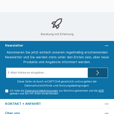
Beratung mit Erfahrung
Newsletter
Abonnieren Sie jetzt einfach unseren regelmäßig erscheinenden
Newsletter und Sie werden stets unter den Ersten sein, über neue
Produkte und Angebote informiert werden.
E-
Mail-
Adresse*
Diese Seite ist durch reCAPTCHA geschützt und es gelten die
Datenschutzrichtlinie
und
Nutzungsbedingungen
.
Ich habe die
Datenschutzbestimmungen
zur Kenntnis genommen und die
AGB
gelesen und bin mit ihnen einverstanden.
KONTAKT + ANFAHRT
Über uns