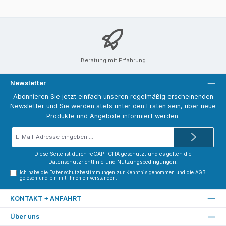
Beratung mit Erfahrung
Newsletter
Abonnieren Sie jetzt einfach unseren regelmäßig erscheinenden
Newsletter und Sie werden stets unter den Ersten sein, über neue
Produkte und Angebote informiert werden.
E-
Mail-
Adresse*
Diese Seite ist durch reCAPTCHA geschützt und es gelten die
Datenschutzrichtlinie
und
Nutzungsbedingungen
.
Ich habe die
Datenschutzbestimmungen
zur Kenntnis genommen und die
AGB
gelesen und bin mit ihnen einverstanden.
KONTAKT + ANFAHRT
Über uns