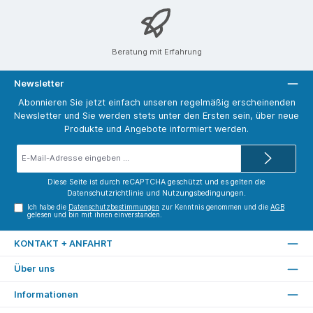
Beratung mit Erfahrung
Newsletter
Abonnieren Sie jetzt einfach unseren regelmäßig erscheinenden
Newsletter und Sie werden stets unter den Ersten sein, über neue
Produkte und Angebote informiert werden.
E-
Mail-
Adresse*
Diese Seite ist durch reCAPTCHA geschützt und es gelten die
Datenschutzrichtlinie
und
Nutzungsbedingungen
.
Ich habe die
Datenschutzbestimmungen
zur Kenntnis genommen und die
AGB
gelesen und bin mit ihnen einverstanden.
KONTAKT + ANFAHRT
Über uns
Informationen