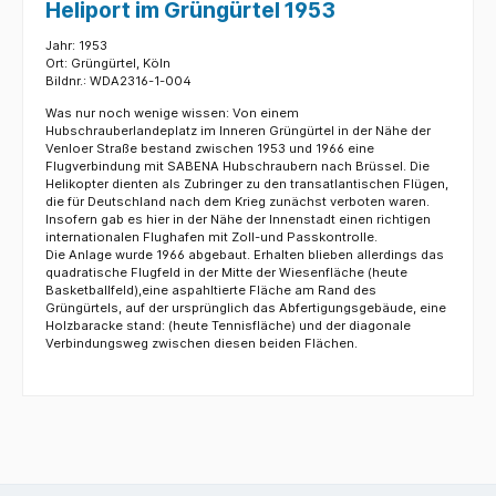
Heliport im Grüngürtel 1953
Jahr: 1953
Ort: Grüngürtel, Köln
Bildnr.: WDA2316-1-004
Was nur noch wenige wissen: Von einem
Hubschrauberlandeplatz im Inneren Grüngürtel in der Nähe der
Venloer Straße bestand zwischen 1953 und 1966 eine
Flugverbindung mit SABENA Hubschraubern nach Brüssel. Die
Helikopter dienten als Zubringer zu den transatlantischen Flügen,
die für Deutschland nach dem Krieg zunächst verboten waren.
Insofern gab es hier in der Nähe der Innenstadt einen richtigen
internationalen Flughafen mit Zoll-und Passkontrolle.
Die Anlage wurde 1966 abgebaut. Erhalten blieben allerdings das
quadratische Flugfeld in der Mitte der Wiesenfläche (heute
Basketballfeld),eine aspahltierte Fläche am Rand des
Grüngürtels, auf der ursprünglich das Abfertigungsgebäude, eine
Holzbaracke stand: (heute Tennisfläche) und der diagonale
Verbindungsweg zwischen diesen beiden Flächen.