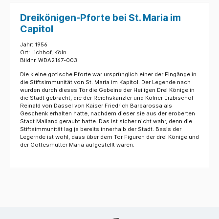
Dreikönigen-Pforte bei St. Maria im
Capitol
Jahr: 1956
Ort: Lichhof, Köln
Bildnr. WDA2167-003
Die kleine gotische Pforte war ursprünglich einer der Eingänge in
die Stiftsimmunität von St. Maria im Kapitol. Der Legende nach
wurden durch dieses Tör die Gebeine der Heiligen Drei Könige in
die Stadt gebracht, die der Reichskanzler und Kölner Erzbischof
Reinald von Dassel von Kaiser Friedrich Barbarossa als
Geschenk erhalten hatte, nachdem dieser sie aus der eroberten
Stadt Mailand geraubt hatte. Das ist sicher nicht wahr, denn die
Stiftsimmunität lag ja bereits innerhalb der Stadt. Basis der
Legernde ist wohl, dass über dem Tor Figuren der drei Könige und
der Gottesmutter Maria aufgestellt waren.