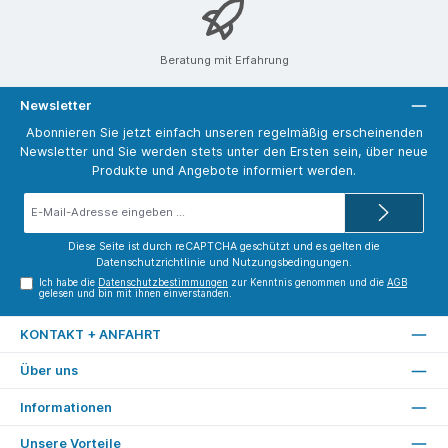
Beratung mit Erfahrung
Newsletter
Abonnieren Sie jetzt einfach unseren regelmäßig erscheinenden
Newsletter und Sie werden stets unter den Ersten sein, über neue
Produkte und Angebote informiert werden.
E-
Mail-
Adresse*
Diese Seite ist durch reCAPTCHA geschützt und es gelten die
Datenschutzrichtlinie
und
Nutzungsbedingungen
.
Ich habe die
Datenschutzbestimmungen
zur Kenntnis genommen und die
AGB
gelesen und bin mit ihnen einverstanden.
KONTAKT + ANFAHRT
Über uns
Informationen
Unsere Vorteile