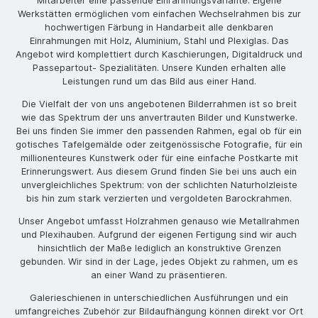
Mitarbeiter eine passende Einrahmungsvariante. Eigene
Werkstätten ermöglichen vom einfachen Wechselrahmen bis zur
hochwertigen Färbung in Handarbeit alle denkbaren
Einrahmungen mit Holz, Aluminium, Stahl und Plexiglas. Das
Angebot wird komplettiert durch Kaschierungen, Digitaldruck und
Passepartout- Spezialitäten. Unsere Kunden erhalten alle
Leistungen rund um das Bild aus einer Hand.
Die Vielfalt der von uns angebotenen Bilderrahmen ist so breit
wie das Spektrum der uns anvertrauten Bilder und Kunstwerke.
Bei uns finden Sie immer den passenden Rahmen, egal ob für ein
gotisches Tafelgemälde oder zeitgenössische Fotografie, für ein
millionenteures Kunstwerk oder für eine einfache Postkarte mit
Erinnerungswert. Aus diesem Grund finden Sie bei uns auch ein
unvergleichliches Spektrum: von der schlichten Naturholzleiste
bis hin zum stark verzierten und vergoldeten Barockrahmen.
Unser Angebot umfasst Holzrahmen genauso wie Metallrahmen
und Plexihauben. Aufgrund der eigenen Fertigung sind wir auch
hinsichtlich der Maße lediglich an konstruktive Grenzen
gebunden. Wir sind in der Lage, jedes Objekt zu rahmen, um es
an einer Wand zu präsentieren.
Galerieschienen in unterschiedlichen Ausführungen und ein
umfangreiches Zubehör zur Bildaufhängung können direkt vor Ort