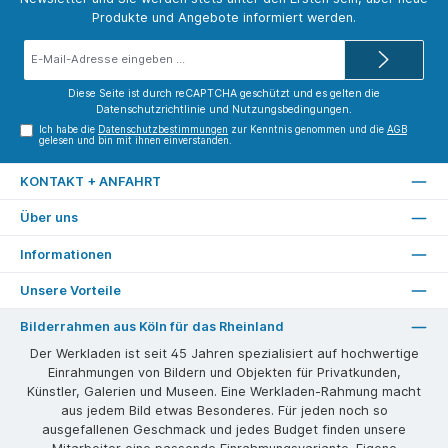
Produkte und Angebote informiert werden.
E-
Mail-
Adresse*
Diese Seite ist durch reCAPTCHA geschützt und es gelten die
Datenschutzrichtlinie
und
Nutzungsbedingungen
.
Ich habe die
Datenschutzbestimmungen
zur Kenntnis genommen und die
AGB
gelesen und bin mit ihnen einverstanden.
KONTAKT + ANFAHRT
Über uns
Informationen
Unsere Vorteile
Bilderrahmen aus Köln für das Rheinland
Der Werkladen ist seit 45 Jahren spezialisiert auf hochwertige
Einrahmungen von Bildern und Objekten für Privatkunden,
Künstler, Galerien und Museen. Eine Werkladen-Rahmung macht
aus jedem Bild etwas Besonderes. Für jeden noch so
ausgefallenen Geschmack und jedes Budget finden unsere