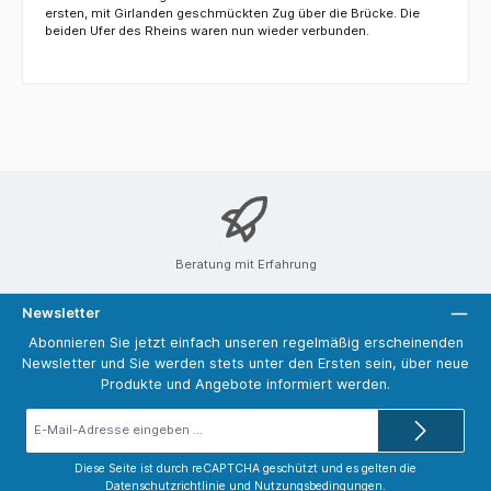
ersten, mit Girlanden geschmückten Zug über die Brücke. Die
beiden Ufer des Rheins waren nun wieder verbunden.
Beratung mit Erfahrung
Newsletter
Abonnieren Sie jetzt einfach unseren regelmäßig erscheinenden
Newsletter und Sie werden stets unter den Ersten sein, über neue
Produkte und Angebote informiert werden.
E-
Mail-
Adresse*
Diese Seite ist durch reCAPTCHA geschützt und es gelten die
Datenschutzrichtlinie
und
Nutzungsbedingungen
.