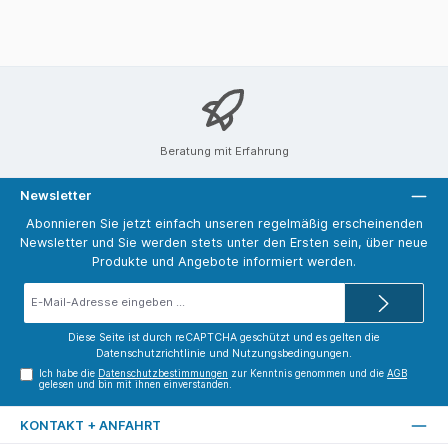
Beratung mit Erfahrung
Newsletter
Abonnieren Sie jetzt einfach unseren regelmäßig erscheinenden
Newsletter und Sie werden stets unter den Ersten sein, über neue
Produkte und Angebote informiert werden.
E-
Mail-
Adresse*
Diese Seite ist durch reCAPTCHA geschützt und es gelten die
Datenschutzrichtlinie
und
Nutzungsbedingungen
.
Ich habe die
Datenschutzbestimmungen
zur Kenntnis genommen und die
AGB
gelesen und bin mit ihnen einverstanden.
KONTAKT + ANFAHRT