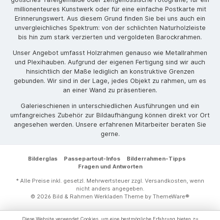
millionenteures Kunstwerk oder für eine einfache Postkarte mit
Erinnerungswert. Aus diesem Grund finden Sie bei uns auch ein
unvergleichliches Spektrum: von der schlichten Naturholzleiste
bis hin zum stark verzierten und vergoldeten Barockrahmen.
Unser Angebot umfasst Holzrahmen genauso wie Metallrahmen
und Plexihauben. Aufgrund der eigenen Fertigung sind wir auch
hinsichtlich der Maße lediglich an konstruktive Grenzen
gebunden. Wir sind in der Lage, jedes Objekt zu rahmen, um es
an einer Wand zu präsentieren.
Galerieschienen in unterschiedlichen Ausführungen und ein
umfangreiches Zubehör zur Bildaufhängung können direkt vor Ort
angesehen werden. Unsere erfahrenen Mitarbeiter beraten Sie
gerne.
Bilderglas
Passepartout-Infos
Bilderrahmen-Tipps
Fragen und Antworten
* Alle Preise inkl. gesetzl. Mehrwertsteuer zzgl.
Versandkosten
, wenn
nicht anders angegeben.
© 2026 Bild & Rahmen Werkladen Theme by
ThemeWare®
Diese Website verwendet Cookies, um eine bestmögliche Erfahrung bieten zu