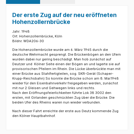
Der erste Zug auf der neu eröffneten
Hohenzollernbrücke
Jahr: 1948
Ort: Hohenzollernbrücke, Köln
Bildnr. WDA206-30
Die Hohenzollernbrücke wurde am 6. März 1945 durch die
deutsche Wehrmacht gesprengt. Die Brückenbögen an den Ufern
wurden dabei nur gering beschädigt. Man hob zunächst auf
Deutzer und Kölner Seite einen der Bögen an und lagerte sie auf
provisorischen Pfeilern im Rhein. Die Lücke überbrückte man mit
einer Brücke aus Stahlfertigteilen, sog. SKR-Gerät (Schaper-
Krupp-Reichsbahn) So konnte die Brücke schon am 8. Mai1948
wieder für den Eisenbahnverkehr freigegeben werden, zunächst
mit nur 2 Gleisen und Gehwegen links und rechts.
Nach den Eröffnungsfeierlichkeiten führte Lok 38 3002 den
ersten, mit Girlanden geschmückten Zug über die Brücke. Die
beiden Ufer des Rheins waren nun wieder verbunden.
Nach dieser Fahrt erreichte der erste aus Deutz kommende Zug
den Kölner Hauptbahnhof.