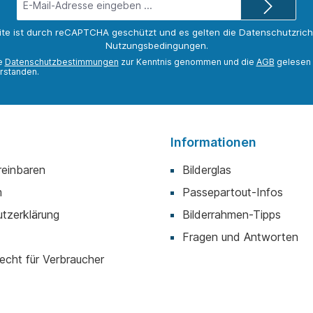
Mail-
Adresse*
ite ist durch reCAPTCHA geschützt und es gelten die
Datenschutzricht
Nutzungsbedingungen
.
ie
Datenschutzbestimmungen
zur Kenntnis genommen und die
AGB
gelesen 
rstanden.
Informationen
reinbaren
Bilderglas
m
Passepartout-Infos
tzerklärung
Bilderrahmen-Tipps
Fragen und Antworten
echt für Verbraucher