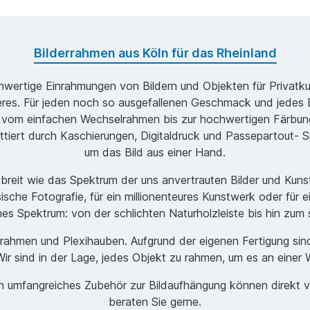
Bilderrahmen aus Köln für das Rheinland
ochwertige Einrahmungen von Bildern und Objekten für Privatk
s. Für jeden noch so ausgefallenen Geschmack und jedes B
 vom einfachen Wechselrahmen bis zur hochwertigen Färbung
ttiert durch Kaschierungen, Digitaldruck und Passepartout- Sp
um das Bild aus einer Hand.
o breit wie das Spektrum der uns anvertrauten Bilder und Ku
ische Fotografie, für ein millionenteures Kunstwerk oder für 
ches Spektrum: von der schlichten Naturholzleiste bis hin zu
men und Plexihauben. Aufgrund der eigenen Fertigung sind w
r sind in der Lage, jedes Objekt zu rahmen, um es an einer 
ein umfangreiches Zubehör zur Bildaufhängung können direkt 
beraten Sie gerne.