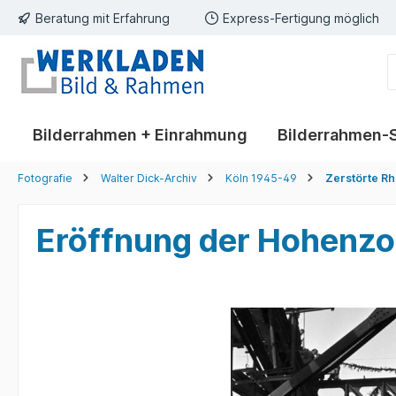
Beratung mit Erfahrung
Express-Fertigung möglich
springen
Zur Hauptnavigation springen
Bilderrahmen + Einrahmung
Bilderrahmen-
Fotografie
Walter Dick-Archiv
Köln 1945-49
Zerstörte R
Eröffnung der Hohenzo
Bildergalerie überspringen