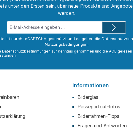
ets unter den Ersten sein, über neue Produkte und Angebote 
werden.
E-
Mail-
Adresse*
ite ist durch reCAPTCHA geschützt und es gelten die
Datenschutzricht
Nutzungsbedingungen
.
ie
Datenschutzbestimmungen
zur Kenntnis genommen und die
AGB
gelesen 
rstanden.
Informationen
reinbaren
Bilderglas
m
Passepartout-Infos
tzerklärung
Bilderrahmen-Tipps
Fragen und Antworten