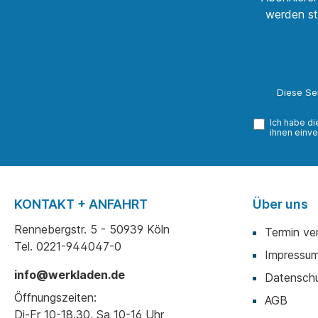
werden st
Diese Se
Ich habe d
ihnen einve
KONTAKT + ANFAHRT
Über uns
Rennebergstr. 5 - 50939 Köln
Termin ve
Tel. 0221-944047-0
Impressu
info@werkladen.de
Datenschu
Öffnungszeiten:
AGB
Di-Fr 10-18.30, Sa 10-16 Uhr