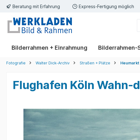
Beratung mit Erfahrung
Express-Fertigung möglich
springen
Zur Hauptnavigation springen
Bilderrahmen + Einrahmung
Bilderrahmen-
Fotografie
Walter Dick-Archiv
Straßen + Plätze
Heumarkt
Flughafen Köln Wahn-d
Bildergalerie überspringen