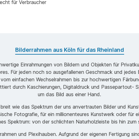
echt für Verbraucher
Bilderrahmen aus Köln für das Rheinland
ochwertige Einrahmungen von Bildern und Objekten für Privatk
s. Für jeden noch so ausgefallenen Geschmack und jedes B
 vom einfachen Wechselrahmen bis zur hochwertigen Färbung
ttiert durch Kaschierungen, Digitaldruck und Passepartout- Sp
um das Bild aus einer Hand.
o breit wie das Spektrum der uns anvertrauten Bilder und Ku
ische Fotografie, für ein millionenteures Kunstwerk oder für 
ches Spektrum: von der schlichten Naturholzleiste bis hin zu
men und Plexihauben. Aufgrund der eigenen Fertigung sind w