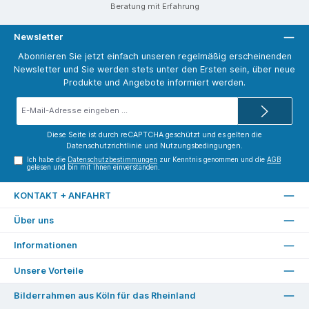
Beratung mit Erfahrung
Newsletter
Abonnieren Sie jetzt einfach unseren regelmäßig erscheinenden
Newsletter und Sie werden stets unter den Ersten sein, über neue
Produkte und Angebote informiert werden.
E-
Mail-
Adresse*
Diese Seite ist durch reCAPTCHA geschützt und es gelten die
Datenschutzrichtlinie
und
Nutzungsbedingungen
.
Ich habe die
Datenschutzbestimmungen
zur Kenntnis genommen und die
AGB
gelesen und bin mit ihnen einverstanden.
KONTAKT + ANFAHRT
Über uns
Informationen
Unsere Vorteile
Bilderrahmen aus Köln für das Rheinland